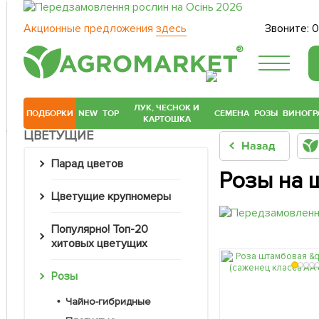
Акционные предложения
здесь
Звоните:
0
®
ЛУК, ЧЕСНОК И
ПОДБОРКИ
NEW
TOP
СЕМЕНА
РОЗЫ
ВИНОГР
КАРТОШКА
ЦВЕТУЩИЕ
Назад
Парад цветов
Розы на ш
Цветущие крупномеры
Популярно! Топ-20
хитовых цветущих
Розы
Чайно-гибридные