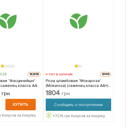
2026
Нет в наличии
182856
191419
вая "Фасцинейшн"
Роза штамбовая "Мокароза"
) (саженец класса АА+)
(Mokarosa) (саженец класса АА+) 1
 упаковке
саженец в упаковке
2
1804
грн
грн
КУПИТЬ
Сообщить о поступлении
н бонусов за покупку
+
72.16
грн бонусов за покупку