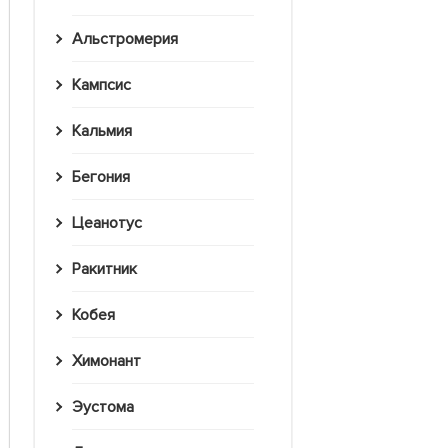
Альстромерия
Кампсис
Кальмия
Бегония
Цеанотус
Ракитник
Кобея
Химонант
Эустома