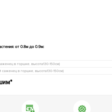
тения: от 0.8м до 0.9м:
саженец в горшке, высота130-150см)
й саженец в горшке, высота130-150см)
шим*