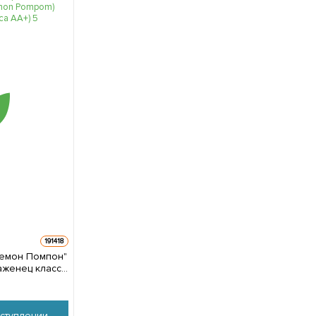
191418
Лемон Помпон"
аженец класса
упаковке
ступлении