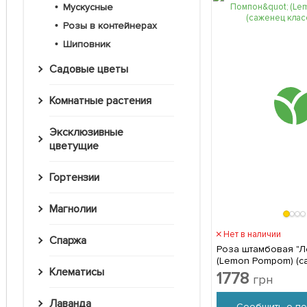
Мускусные
Розы в контейнерах
Шиповник
Садовые цветы
Комнатные растения
Эксклюзивные
цветущие
Гортензии
Магнолии
Нет в наличии
Спаржа
Роза штамбовая "
(Lemon Pompom) (с
Клематисы
АА+) 1 саженец в 
1778
грн
Лаванда
Сообщить о по