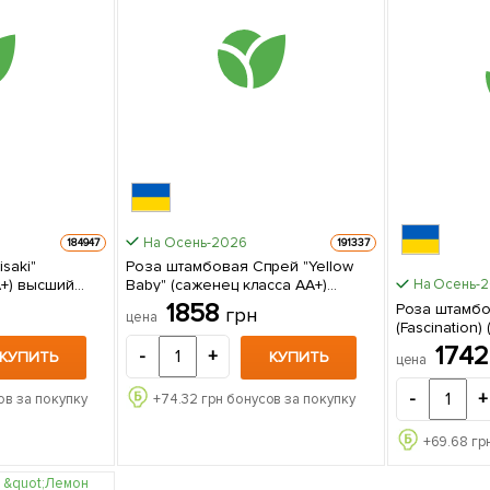
На Осень-2026
184947
191337
saki"
Роза штамбовая Спрей "Yellow
А+) высший
Baby" (саженец класса АА+)
На Осень-
упаковке
высший сорт 1 саженец в
1858
Роза штамбо
грн
цена
упаковке
(Fascination
1 саженец в
174
-
+
КУПИТЬ
КУПИТЬ
цена
-
+
ов за покупку
+
74.32
грн бонусов за покупку
+
69.68
гр