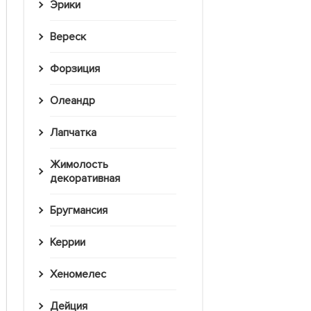
Эрики
Вереск
Форзиция
Олеандр
Лапчатка
Жимолость
декоративная
Бругмансия
Керрии
Хеномелес
Дейция