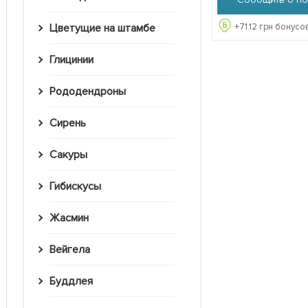
+
71.12
грн бонусов
Цветущие на штамбе
Глицинии
Рододендроны
Сирень
Сакуры
Гибискусы
Жасмин
Вейгела
Буддлея