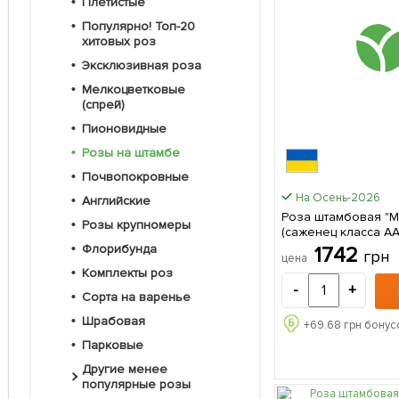
Плетистые
Популярно! Топ-20
хитовых роз
Эксклюзивная роза
Мелкоцветковые
(спрей)
Пионовидные
Розы на штамбе
Почвопокровные
На Осень-2026
Английские
Роза штамбовая "Mi
Розы крупномеры
(саженец класса А
сорт 1 саженец в 
Флорибунда
1742
грн
цена
Комплекты роз
-
+
Сорта на варенье
Шрабовая
+
69.68
грн бонус
Парковые
Другие менее
популярные розы