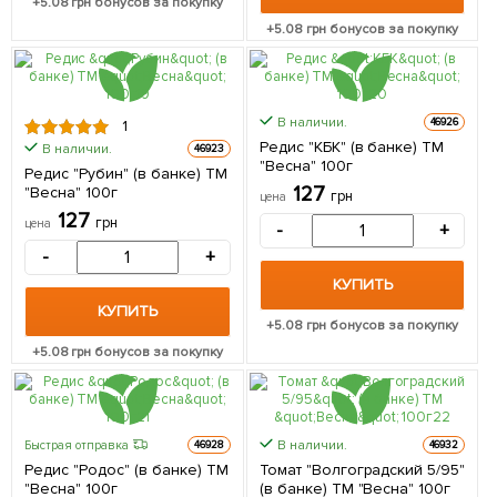
+
5.08
грн бонусов за покупку
+
5.08
грн бонусов за покупку
В наличии.
46926
1
Редис "КБК" (в банке) ТМ
В наличии.
46923
"Весна" 100г
Редис "Рубин" (в банке) ТМ
127
"Весна" 100г
грн
цена
127
грн
цена
-
+
-
+
КУПИТЬ
КУПИТЬ
+
5.08
грн бонусов за покупку
+
5.08
грн бонусов за покупку
В наличии.
Быстрая отправка
46928
46932
Редис "Родос" (в банке) ТМ
Томат "Волгоградский 5/95"
"Весна" 100г
(в банке) ТМ "Весна" 100г