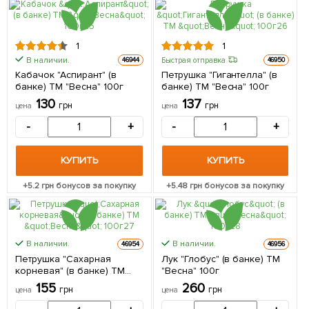
1
1
В наличии.
Быстрая отправка
46944
46950
Кабачок "Аспирант" (в
Петрушка "Гигантелла" (в
банке) ТМ "Весна" 100г
банке) ТМ "Весна" 100г
130
137
грн
грн
цена
цена
-
+
-
+
КУПИТЬ
КУПИТЬ
+
5.2
грн бонусов за покупку
+
5.48
грн бонусов за покупку
В наличии.
В наличии.
46954
46956
Петрушка "Сахарная
Лук "Глобус" (в банке) ТМ
корневая" (в банке) ТМ
"Весна" 100г
"Весна" 100г
155
260
грн
грн
цена
цена