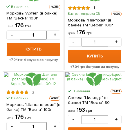
В наличии.
46958
1
Морковь "Артек" (в банке)
Быстрая отправка
46960
ТМ "Весна" 100г
Морковь "Нантская" (в
176
банке) ТМ "Весна" 100г
грн
цена
176
грн
цена
-
+
-
+
КУПИТЬ
КУПИТЬ
+
7.04
грн бонусов за покупку
+
7.04
грн бонусов за покупку
В наличии.
52421
2
Свекла "Цилиндр" (в
В наличии.
46962
банке) ТМ "Весна" 80г
Морковь "Шантане роял" (в
153
банке) ТМ "Весна" 100г
грн
цена
176
грн
цена
-
+
-
+