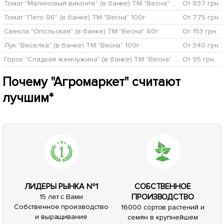
95
грн
Сообщить о поступлении
Сообщить о поступлении
+
39.48
грн бонусов за покупку
+
3.8
грн бонусов за покупку
1
1
Нет в наличии
46988
Нет в наличии
46991
Перец "Подарок молдовы"
Фасоль спаржевая желтая
(в банке) ТМ "Весна" 100г
"Золотая сакса" (в банке)
911
грн
ТМ "Весна" 100г
127
грн
Сообщить о поступлении
Сообщить о поступлении
+
36.44
грн бонусов за покупку
+
5.08
грн бонусов за покупку
Нет в наличии
46992