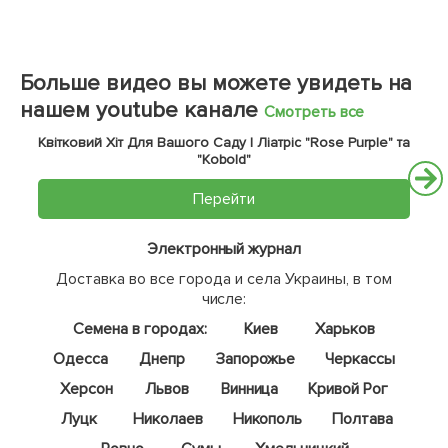
Нет в наличии
Нет в наличии
52179
52180
Перец жгучий "Каенский"
Перец острый "Чили" (в
(в банке) ТМ "Весна" 100г
банке) ТМ "Весна" 100г
911
911
грн
грн
Сообщить о поступлении
Сообщить о поступлении
+
36.44
грн бонусов за покупку
+
36.44
грн бонусов за покупку
Нет в наличии
Нет в наличии
52423
52427
Томат "Сливка смесь" (в
Фасоль "Спаржевая смесь"
банке) ТМ "Весна" 100г
(в банке) ТМ "Весна" 100г
775
127
грн
грн
Сообщить о поступлении
Сообщить о поступлении
+
31
грн бонусов за покупку
+
5.08
грн бонусов за покупку