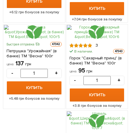
КУПИТЬ
КУПИТЬ
+
6.12
грн бонусов за покупку
+
7.04
грн бонусов за покупку
Быстрая отправка
47342
3
Петрушка "Урожайная" (в
В наличии.
47343
банке) ТМ "Весна" 100г
Горох "Сахарный принц" (в
137
банке) ТМ "Весна" 100г
грн
цена
95
грн
цена
-
+
-
+
КУПИТЬ
КУПИТЬ
+
5.48
грн бонусов за покупку
+
3.8
грн бонусов за покупку