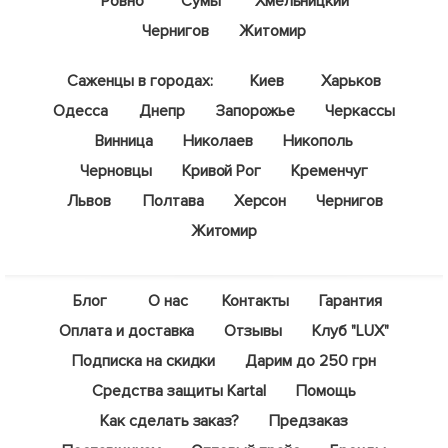
Нет в наличии
52430
Нет в наличии
52428
Кукуруза "Ароматная" (в
Фасоль спаржевая желтая
банке) ТМ "Весна" 100г
"Масляный король" (в
95
грн
банке) ТМ "Весна" 100г
127
грн
Сообщить о поступлении
Сообщить о поступлении
+
3.8
грн бонусов за покупку
+
5.08
грн бонусов за покупку
Нет в наличии
Нет в наличии
52431
52436
Кукуруза "Сладкое
Тыква "Юнона" (в банке)
детство" (в банке) ТМ
ТМ "Весна" 100г
"Весна" 100г
95
127
грн
грн
Сообщить о поступлении
Сообщить о поступлении
+
3.8
грн бонусов за покупку
+
5.08
грн бонусов за покупку