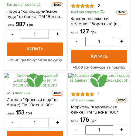
Быстрая отправка
46989
2
Перец "Калифорнийское
Быстрая отправка
46990
чудо" (в банке) ТМ "Весна"
Фасоль спаржевая
100г
987
зеленая "Зоренька" (в
грн
цена
банке) ТМ "Весна" 100г
127
грн
цена
-
+
-
+
КУПИТЬ
КУПИТЬ
+
39.48
грн бонусов за покупку
+
5.08
грн бонусов за покупку
В наличии.
46995
1
Свекла "Красный шар" (в
В наличии.
47005
банке) ТМ "Весна" 80г
Морковь "Каротель" (в
153
банке) ТМ "Весна" 100г
грн
цена
176
грн
цена
-
+
-
+