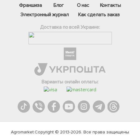
Почему "Агромаркет" считают
лучшим*
ЛИДЕРЫ РЫНКА №1
СОБСТВЕННОЕ
ПРОИЗВОДСТВО
15 лет с Вами
Собственное производство
16000 сортов растений и
и выращивание
семян в крупнейшем
магазине Украины
БЕЗОПАСНОСТЬ
ГАРАНТИЯ
Проверено в садах 3 000
Растения приживаются или