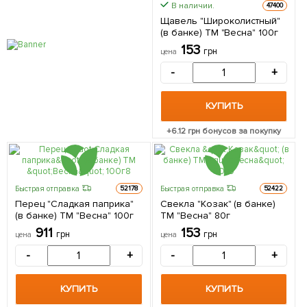
В наличии.
47400
Щавель "Широколистный"
(в банке) ТМ "Весна" 100г
153
грн
цена
-
+
КУПИТЬ
+
6.12
грн бонусов за покупку
Быстрая отправка
Быстрая отправка
52178
52422
Перец "Сладкая паприка"
Свекла "Козак" (в банке)
(в банке) ТМ "Весна" 100г
ТМ "Весна" 80г
911
153
грн
грн
цена
цена
-
+
-
+
КУПИТЬ
КУПИТЬ