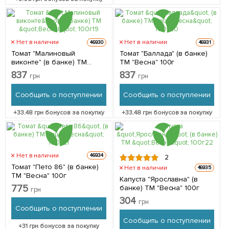
Нет в наличии
Нет в наличии
46930
46931
Томат "Малиновый
Томат "Баллада" (в банке)
виконте" (в банке) ТМ
ТМ "Весна" 100г
"Весна" 100г
837
837
грн
грн
Сообщить о поступлении
Сообщить о поступлении
+
33.48
грн бонусов за покупку
+
33.48
грн бонусов за покупку
Нет в наличии
46934
2
Томат "Пето 86" (в банке)
Нет в наличии
46935
ТМ "Весна" 100г
Капуста "Ярославна" (в
775
банке) ТМ "Весна" 100г
грн
304
грн
Сообщить о поступлении
Сообщить о поступлении
+
31
грн бонусов за покупку