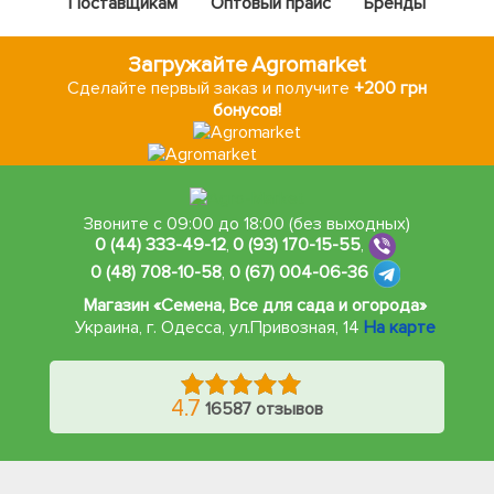
1 -
3 страница из 3
Цены на популярные Семена в железной банке 100г - Тип
использования: Кулинария:
Название
Цена
Свекла "Темно красная" (в банке) ТМ "Весна" 80г
От 153 грн.
Капуста "Ярославна" (в банке) ТМ "Весна" 100г
От 304 грн.
Фасоль "Спаржевая смесь" (в банке) ТМ "Весна" 100г
От 127 грн.
Томат "Малиновый виконте" (в банке) ТМ "Весна" 100г
От 837 грн.
Томат "Пето 86" (в банке) ТМ "Весна" 100г
От 775 грн.
Свекла "Опольская" (в банке) ТМ "Весна" 80г
От 153 грн.
Лук "Веселка" (в банке) ТМ "Весна" 100г
От 340 грн.
Горох "Сладкая жемчужина" (в банке) ТМ "Весна" 100г
От 95 грн.