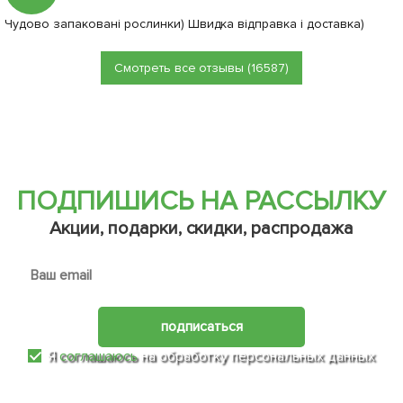
1
2
Нет в наличии
Нет в наличии
52174
52176
Лук "Галант" (в банке) ТМ
Перец "Капия" (в банке) ТМ
"Весна" 100г
"Весна" 100г
260
911
грн
грн
Сообщить о поступлении
Сообщить о поступлении
+
10.4
грн бонусов за покупку
+
36.44
грн бонусов за покупку
Нет в наличии
52177
Перец "Хобот" (в банке)
ТМ "Весна" 100г
911
грн
Сообщить о поступлении
+
36.44
грн бонусов за покупку