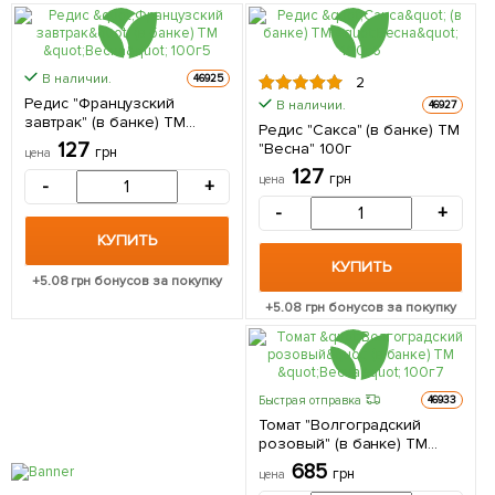
В наличии.
46925
2
Редис "Французский
В наличии.
46927
завтрак" (в банке) ТМ
Редис "Сакса" (в банке) ТМ
"Весна" 100г
127
"Весна" 100г
грн
цена
127
грн
цена
-
+
-
+
КУПИТЬ
КУПИТЬ
+
5.08
грн бонусов за покупку
+
5.08
грн бонусов за покупку
Быстрая отправка
46933
Томат "Волгоградский
розовый" (в банке) ТМ
"Весна" 100г
685
грн
цена