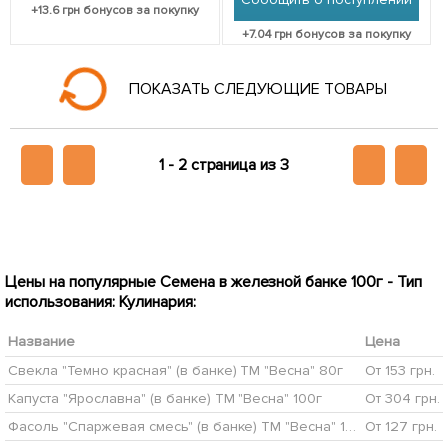
+
13.6
грн бонусов за покупку
+
7.04
грн бонусов за покупку
1
1
Нет в наличии
Нет в наличии
46961
46964
Морковь "Королева осени"
Горох "Сладкая
(в банке) ТМ "Весна" 100г
жемчужина" (в банке) ТМ
"Весна" 100г
176
95
грн
грн
Сообщить о поступлении
Сообщить о поступлении
+
7.04
грн бонусов за покупку
+
3.8
грн бонусов за покупку
Нет в наличии
46987
2
Перец "Лумина" (в банке)
Нет в наличии
46978
ТМ "Весна" 100г
Укроп "Амброзия" (в банке)
987
ТМ "Весна" 100г
грн