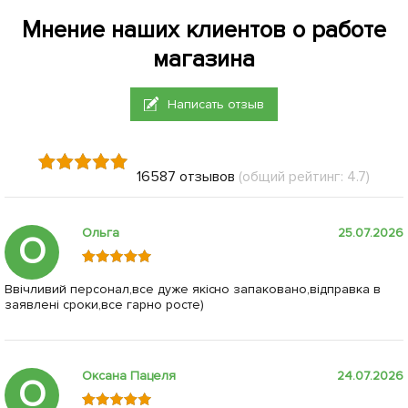
Сельдерей "Пражский
Нет в наличии
47007
гигант" (в банке) ТМ
Кукуруза "Лакомка" (в
"Весна" 100г
380
банке) ТМ "Весна" 100г
грн
96
грн
Сообщить о поступлении
Сообщить о поступлении
+
15.2
грн бонусов за покупку
+
3.84
грн бонусов за покупку
Нет в наличии
Нет в наличии
47344
47398
Горох "Фаворит" (в банке)
Морковь "Перфекция" (в
ТМ "Весна" 100г
банке) ТМ "Весна" 100г
95
176
грн
грн
Сообщить о поступлении
Сообщить о поступлении
+
3.8
грн бонусов за покупку
+
7.04
грн бонусов за покупку