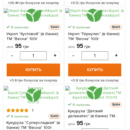
+
36.44
грн бонусов за покупку
+
6.12
грн бонусов за покупку
В наличии.
В наличии.
52424
52425
Укроп "Кустовой" (в банке)
Укроп "Геркулес" (в банке)
ТМ "Весна" 100г
ТМ "Весна" 100г
95
95
грн
грн
цена
цена
-
+
-
+
КУПИТЬ
КУПИТЬ
+
3.8
грн бонусов за покупку
+
3.8
грн бонусов за покупку
В наличии.
52434
1
Кукуруза "Детский
деликатес" (в банке) ТМ
В наличии.
52433
"Весна" 100г
Кукуруза "Суперсладкая" (в
95
грн
цена
банке) ТМ "Весна" 100г