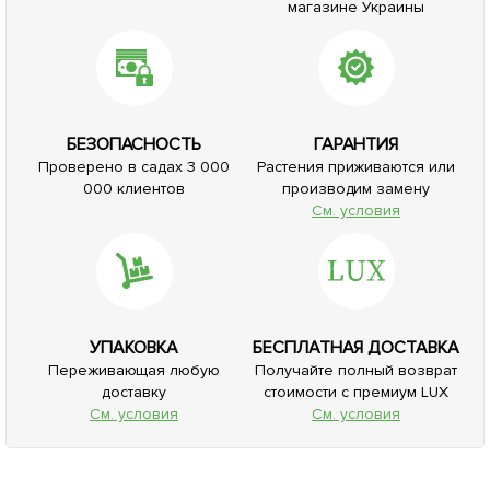
Кукуруза "Деликатесная" (в
банке) ТМ "Весна" 100г
96
грн
Сообщить о поступлении
+
3.84
грн бонусов за покупку
Нет в наличии
Нет в наличии
46993
46994
Кукуруза "Брусница" (в
Свекла "Темно красная" (в
банке) ТМ "Весна" 100г
банке) ТМ "Весна" 80г
96
153
грн
грн
Сообщить о поступлении
Сообщить о поступлении
+
3.84
грн бонусов за покупку
+
6.12
грн бонусов за покупку
Нет в наличии
47341
2