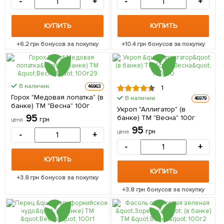
-
+
-
+
КУПИТЬ
КУПИТЬ
+
6.2
грн бонусов за покупку
+
10.4
грн бонусов за покупку
В наличии.
46963
1
Горох "Медовая лопатка" (в
В наличии.
46979
банке) ТМ "Весна" 100г
Укроп "Аллигатор" (в
95
банке) ТМ "Весна" 100г
грн
цена
95
грн
цена
-
+
-
+
КУПИТЬ
КУПИТЬ
+
3.8
грн бонусов за покупку
+
3.8
грн бонусов за покупку