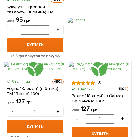
В наличии.
52432
Кукуруза "Тройная
сладость" (в банке) ТМ
"Весна" 100г
95
грн
цена
-
+
КУПИТЬ
+
3.8
грн бонусов за покупку
В наличии.
46921
3
Редис "Кармен" (в банке)
В наличии.
46922
ТМ "Весна" 100г
Редис "18 дней" (в банке)
127
ТМ "Весна" 100г
грн
цена
127
грн
цена
-
+
-
+
КУПИТЬ
КУПИТЬ