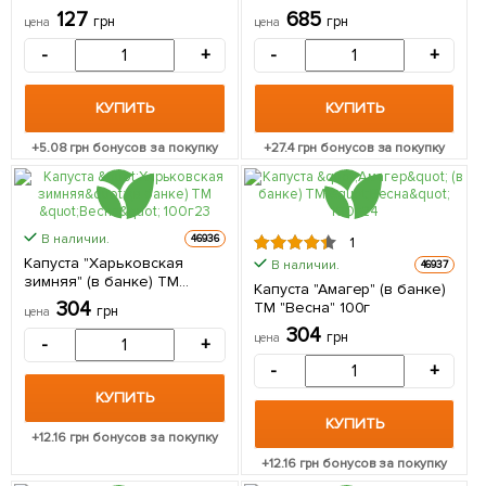
127
685
грн
грн
цена
цена
-
+
-
+
КУПИТЬ
КУПИТЬ
+
5.08
грн бонусов за покупку
+
27.4
грн бонусов за покупку
В наличии.
46936
1
Капуста "Харьковская
В наличии.
46937
зимняя" (в банке) ТМ
Капуста "Амагер" (в банке)
"Весна" 100г
304
ТМ "Весна" 100г
грн
цена
304
грн
цена
-
+
-
+
КУПИТЬ
КУПИТЬ
+
12.16
грн бонусов за покупку
+
12.16
грн бонусов за покупку