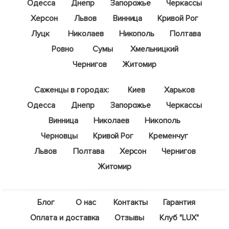
Одесса
Днепр
Запорожье
Черкассы
Херсон
Львов
Винница
Кривой Рог
Луцк
Николаев
Никополь
Полтава
Ровно
Сумы
Хмельницкий
Чернигов
Житомир
Саженцы в городах:
Киев
Харьков
Одесса
Днепр
Запорожье
Черкассы
Винница
Николаев
Никополь
Черновцы
Кривой Рог
Кременчуг
Львов
Полтава
Херсон
Чернигов
Житомир
Блог
О нас
Контакты
Гарантия
Оплата и доставка
Отзывы
Клуб "LUX"