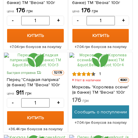
банке) ТМ "Весна" 100г
банке) ТМ "Весна" 100г
176
176
грн
грн
цена
цена
-
+
-
+
КУПИТЬ
КУПИТЬ
+
7.04
грн бонусов за покупку
+
7.04
грн бонусов за покупку
Быстрая отправка
52178
1
Перец "Сладкая паприка"
Нет в наличии
46961
(в банке) ТМ "Весна" 100г
Морковь "Королева осени"
911
(в банке) ТМ "Весна" 100г
грн
цена
176
грн
-
+
Сообщить о поступлении
КУПИТЬ
+
7.04
грн бонусов за покупку
+
36.44
грн бонусов за покупку