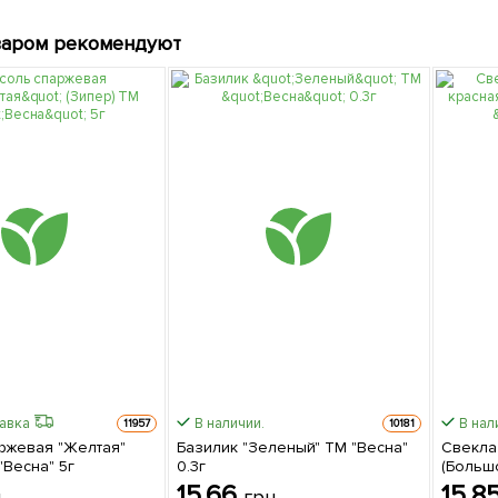
варом рекомендуют
равка
В наличии.
В нал
11957
10181
ржевая "Желтая"
Базилик "Зеленый" ТМ "Весна"
Свекла
"Весна" 5г
0.3г
(Большо
15.66
15.8
н
грн