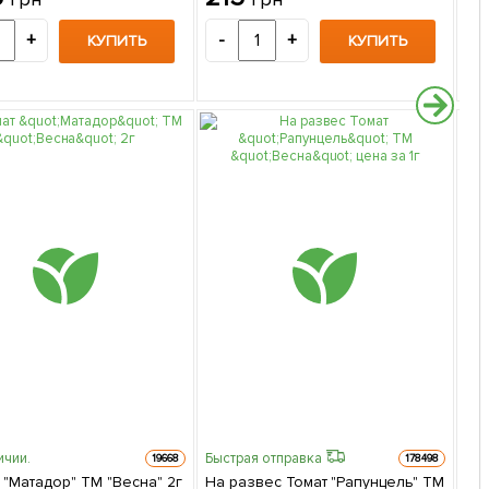
+
-
+
-
КУПИТЬ
КУПИТЬ
ичии.
Быстрая отправка
19668
178498
 "Матадор" ТМ "Весна" 2г
На развес Томат "Рапунцель" ТМ