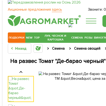
Акционные предложения
здесь
Звоните:
0
®
ЛУК, ЧЕСНОК И
ПОДБОРКИ
NEW
TOP
СЕМЕНА
РОЗЫ
ВИНОГР
КАРТОШКА
Назад
Семена
Семена овощей
На развес Томат "Де-барао черный" 