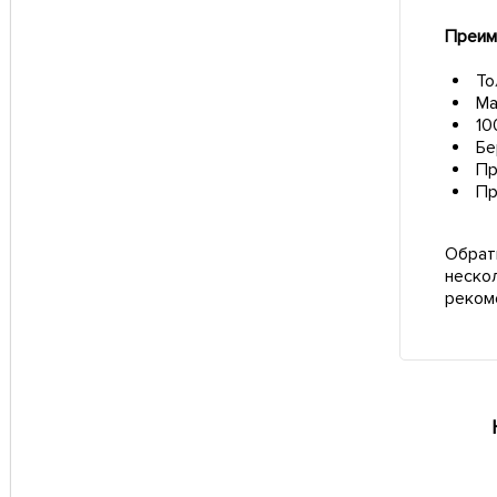
Преим
То
Ма
10
Бе
Пр
Пр
Обрат
неско
реком