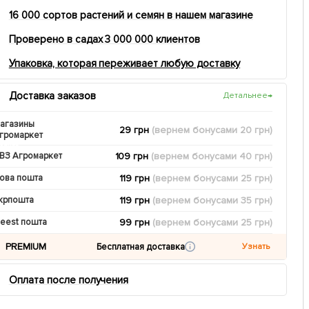
16 000 сортов растений и семян в нашем магазине
Проверено в садах 3 000 000 клиентов
Упаковка, которая переживает любую доставку
Доставка заказов
Детальнее
→
агазины
29 грн
(вернем
бонусами
20
грн)
громаркет
109 грн
(вернем
бонусами
40
грн)
ВЗ Агромаркет
119 грн
(вернем
бонусами
25
грн)
ова пошта
119 грн
(вернем
бонусами
35
грн)
крпошта
99 грн
(вернем
бонусами
25
грн)
eest пошта
PREMIUM
Бесплатная доставка
Узнать
Оплата после получения