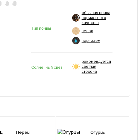
обычная почва
нормального
качества
Тип почвы
песок
чернозем
рекомендуется
светлая
Солнечный свет
сторона
Перец
Огурцы