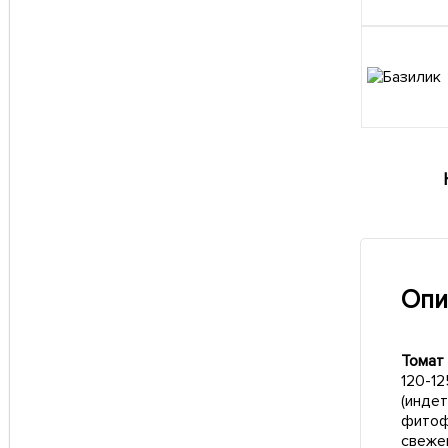
Опи
Томат
120-1
(инде
фитоф
свеже