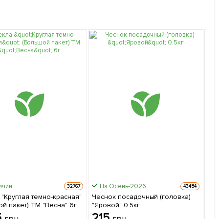
ичии.
На Осень-2026
32767
43454
 "Круглая темно-красная"
Чеснок посадочный (головка)
Пе
й пакет) ТМ "Весна" 6г
"Яровой" 0.5кг
жел
5
215
1
грн
грн