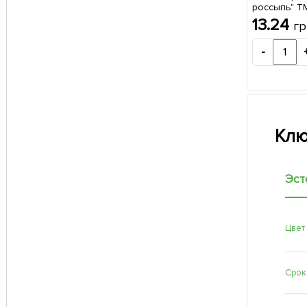
россыпь" Т
20шт
13.24
гр
-
Клю
Эст
Цвет
Срок