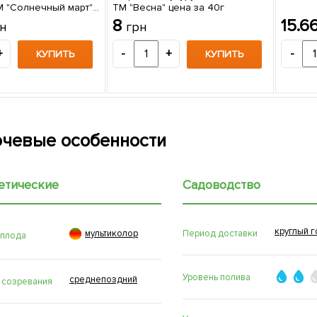
М "Солнечный март"
ТМ "Весна" цена за 40г
8
15.6
н
грн
+
-
+
-
КУПИТЬ
КУПИТЬ
чевые особенности
етические
Садоводство
круглый г

Период доставки
мультиколор
 плода
Уровень полива
среднепоздний
 созревания