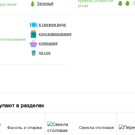
Уровень сложности

Зеленый
 растения
ухода
в свежем виде
консервирования
использования
кулинария
на сок
упают в разделах
Фасоль и спаржа
Свекла столовая