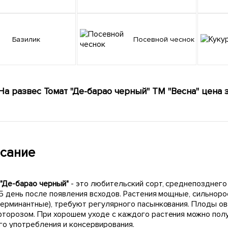
Базилик
Посевной чеснок
На развес Томат "Де-барао черный" ТМ "Весна" цена з
сание
 "Де-барао черный"
- это любительский сорт, среднепозднего
25 день после появления всходов. Растения мощные, сильнор
терминантные), требуют регулярного пасынкования. Плоды ов
торозом. При хорошем уходе с каждого растения можно полу
го употребления и консервирования.