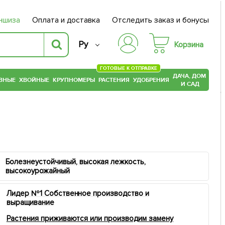
ншиза
Оплата и доставка
Отследить заказ и бонусы
Ру
Корзина
ГОТОВЫЕ К ОТПРАВКЕ
ДАЧА, ДОМ
ВНЫЕ
ХВОЙНЫЕ
КРУПНОМЕРЫ
РАСТЕНИЯ
УДОБРЕНИЯ
И САД
Болезнеустойчивый, высокая лежкость,
высокоурожайный
Лидер №1 Собственное производство и
выращивание
Растения приживаются или производим замену