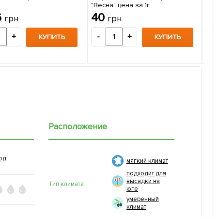
"Весна" цена за 1г
Го
6
40
грн
грн
(зи
1
+
-
+
КУПИТЬ
КУПИТЬ
-
Расположение
од
мягкий климат
подходит для
высадки на
Тип климата
юге
умеренный
климат