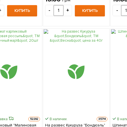
+
-
+
-
КУПИТЬ
КУПИТЬ
равка
В наличии.
В нал
52292
35714
иковый "Малиновая
На развес Кукуруза "Бондюэль"
Шпинат