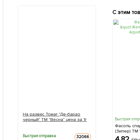
С этим то
На развес Томат "Де-барао
Быстрая отп
черный" ТМ "Весна" цена за 1г
Фасоль спа
(Зипер) ТМ 
Быстрая отправка
32066
4.82
гр