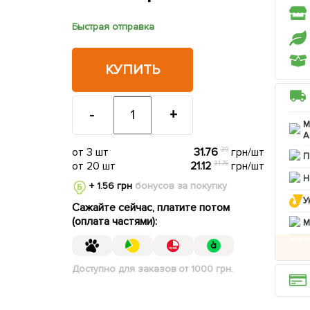
Быстрая отправка
КУПИТЬ
-
+
М
А
от 3 шт
31.76
39
грн/шт
П
от 20 шт
21.12
31.76
грн/шт
Н
+ 1.56 грн
бонусов за покупку
У
Сажайте сейчас, платите потом
(оплата частями):
M
Доступно для заказов от 1000 грн.