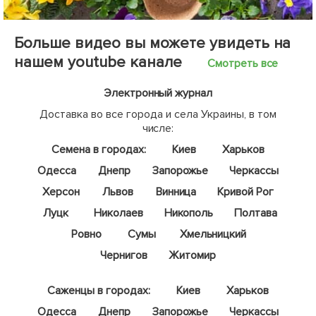
Больше видео вы можете увидеть на
нашем youtube канале
Смотреть все
Электронный журнал
Доставка во все города и села Украины, в том
числе:
Семена в городах:
Киев
Харьков
Одесса
Днепр
Запорожье
Черкассы
Херсон
Львов
Винница
Кривой Рог
Луцк
Николаев
Никополь
Полтава
Ровно
Сумы
Хмельницкий
Чернигов
Житомир
Саженцы в городах:
Киев
Харьков
Одесса
Днепр
Запорожье
Черкассы