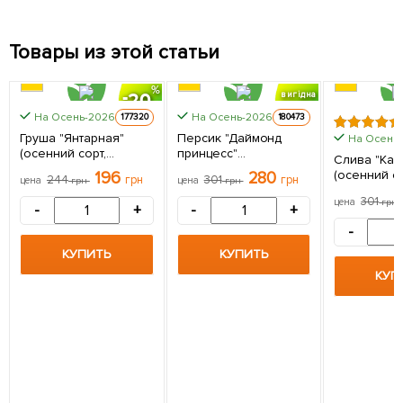
Товары из этой статьи
20
вигідна
знижка
На Осень-2026
На Осень-2026
177320
180473
Груша "Янтарная"
Персик "Даймонд
На Осень
(осенний сорт,
принцесс"
Слива "Каб
средний срок
(крупноплодный,
(осенний со
196
280
244
грн
301
грн
цена
грн
цена
грн
созревания) 1
среднепоздний срок
поздний ср
саженец в упаковке
созревания) 1
301
цена
грн
созревания)
-
+
-
+
саженец в упаковке
саженец в 
-
КУПИТЬ
КУПИТЬ
КУП