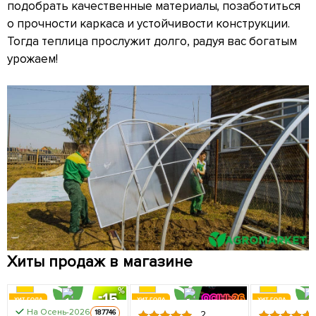
подобрать качественные материалы, позаботиться
о прочности каркаса и устойчивости конструкции.
Тогда теплица прослужит долго, радуя вас богатым
урожаем!
Хиты продаж в магазине
15
ХИТ ГОДА
ХИТ ГОДА
ХИТ ГОДА
На Осень-2026
КЛИН СОРТИН
187746
2