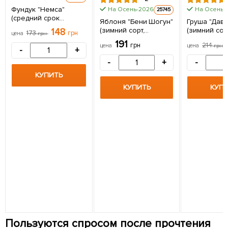
Фундук "Немса"
На Осень-2026
На Осень-
25745
(средний срок
Яблоня "Бени Шогун"
Груша "Дави
созревания,
(зимний сорт,
(зимний сор
148
173
грн
цена
грн
перекрёстное
поздний срок
поздний ср
191
опыление, садить по
грн
214
цена
цена
грн
созревания) 1
созревания)
-
+
2 шт) 1 саженец в
саженец в упаковке
саженец в 
упаковке
-
+
-
КУПИТЬ
КУПИТЬ
КУП
Пользуются спросом после прочтения