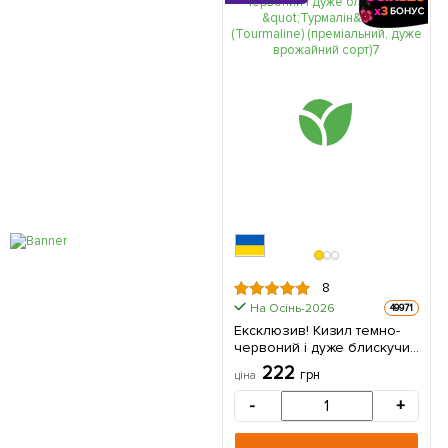
8
На Осінь-2026
49971
Ексклюзив! Кизил темно-
червоний і дуже блискучий
"Турмалін" (Tourmaline)
222
грн
ціна
(преміальний, дуже
врожайний сорт) 1
-
+
саджанець в упаковці