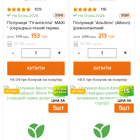
109
116
На Осінь-2026
На Осінь-2026
37310
37281
Полуниця "Гігантелла" MAXI
Полуниця "Альбіон" (Albion)
" (середньо-пізній термін
(ремонтантний
дозрівання, великоплідний
великоплідний сорт) 5 шт в
153
213
179
грн
236
грн
ціна
грн
ціна
грн
сорт) 5 шт в упаковці
упаковці
30.43
42.48
грн/шт
грн/шт
-
+
-
+
КУПИТИ
КУПИТИ
+
6.09
грн бонусів за покупку
+
8.5
грн бонусів за покупку
15
вигідна
ХІТ РОКУ
ХІТ РОКУ
знижка
ЦІНА ЗА
ЦІНА ЗА
5шт
5шт