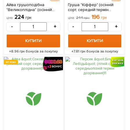
Айва грушоподібна
Груша "Кіффер" (осінній
"Великоплідна" (осінній
сорт, середній термін
сорт, середній термін
дозрівання) 1 саджанець в
224
196
грн
244
грн
ціна
ціна
грн
дозрівання) 1 саджанець в
упаковці
упаковці
-
+
-
+
КУПИТИ
КУПИТИ
+
8.96
грн бонусів за покупку
+
7.81
грн бонусів за покупку
вигідна
ХІТ РОКУ
знижка