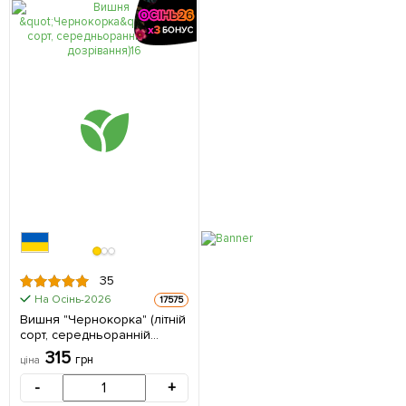
35
На Осінь-2026
17575
Вишня "Чернокорка" (літній
сорт, середньоранній
термін дозрівання) 1
315
грн
ціна
саджанець в упаковці
-
+