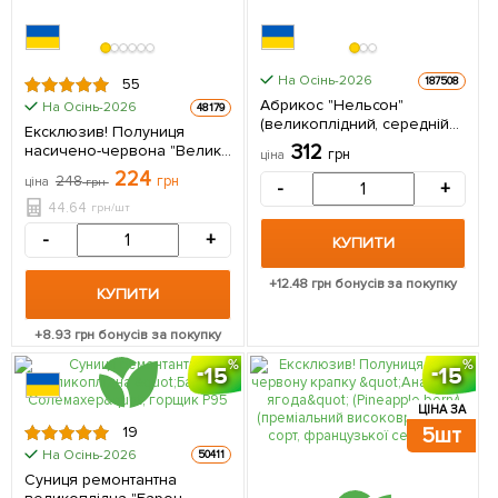
На Осінь-2026
187508
55
Абрикос "Нельсон"
На Осінь-2026
48179
(великоплідний, середній
Ексклюзив! Полуниця
термін дозрівання) 1
312
насичено-червона "Велика
грн
ціна
саджанець в упаковці
Ненсі" (Big Nancy)
224
248
грн
ціна
грн
-
+
(преміальний ремонтантний
сорт, гігантські ягоди) 5 шт
44.64
грн/шт
в упаковці
-
+
КУПИТИ
+
12.48
грн бонусів за покупку
КУПИТИ
+
8.93
грн бонусів за покупку
15
15
ЦІНА ЗА
19
5шт
На Осінь-2026
50411
Суниця ремонтантна