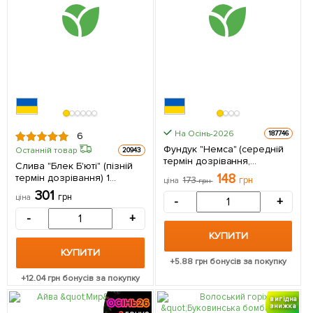
На Осінь-2026
187746
6
Фундук "Немса" (середній
Останній товар
20943
термін дозрівання,
Слива "Блек Б'юті" (пізній
перехресне запилення,
148
термін дозрівання) 1
173
грн
ціна
грн
садити по 2 шт) 1
саджанець в упаковці
301
саджанець в упаковці
грн
ціна
-
+
-
+
КУПИТИ
КУПИТИ
+
5.88
грн бонусів за покупку
+
12.04
грн бонусів за покупку
вигідна
знижка