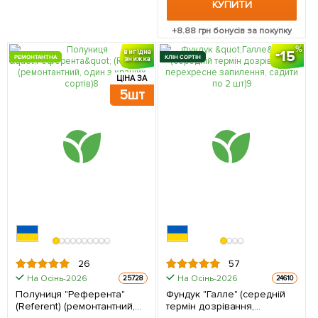
КУПИТИ
+
8.88
грн бонусів за покупку
15
вигідна
РЕМОНТАНТНА
КЛІН СОРТІН
знижка
ЦІНА ЗА
5шт
26
57
На Осінь-2026
На Осінь-2026
25728
24610
Полуниця "Референта"
Фундук "Галле" (середній
(Referent) (ремонтантний,
термін дозрівання,