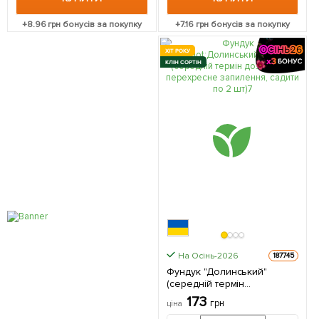
+
8.96
грн бонусів за покупку
+
7.16
грн бонусів за покупку
ХІТ РОКУ
КЛІН СОРТІН
На Осінь-2026
187745
Фундук "Долинський"
(середній термін
дозрівання, перехресне
173
грн
ціна
запилення, садити по 2 шт)