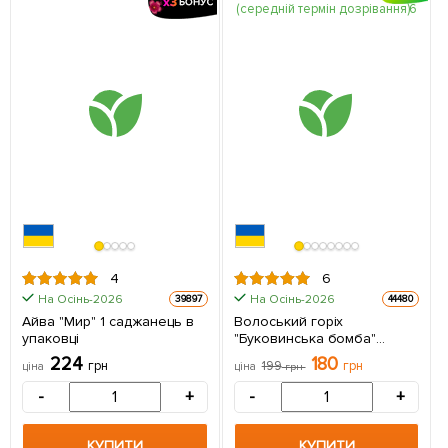
4
6
На Осінь-2026
На Осінь-2026
39897
44480
Айва "Мир" 1 саджанець в
Волоський горіх
упаковці
"Буковинська бомба"
(середній термін
224
180
грн
199
грн
ціна
ціна
грн
дозрівання) 1 шт в упаковці
-
+
-
+
КУПИТИ
КУПИТИ