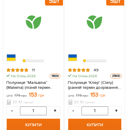
5шт
5шт
11
49
На Осінь-2026
На Осінь-2026
19926
25800
Полуниця "Мальвіна"
Полуниця "Клер" (Clery)
(Malwina) (пізній термін
(ранній термін дозрівання,
дозрівання) 5 шт в упаковці
дуже великі гарні ягоди) 5
153
153
179
грн
179
грн
ціна
грн
ціна
грн
шт в упаковці
30.43
30.43
грн/шт
грн/шт
-
+
-
+
КУПИТИ
КУПИТИ