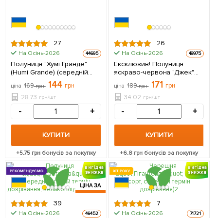
27
26
На Осінь-2026
На Осінь-2026
44695
49975
Полуниця "Хумі Гранде"
Ексклюзив! Полуниця
(Humi Grande) (середній
яскраво-червона "Джек"
термін дозрівання) 5 шт в
(Jack) (преміальний сорт,
144
171
169
грн
189
грн
ціна
грн
ціна
грн
упаковці
врожайність до 2 кг з куща)
5 шт в упаковці
28.73
34.02
грн/шт
грн/шт
-
+
-
+
КУПИТИ
КУПИТИ
+
5.75
грн бонусів за покупку
+
6.8
грн бонусів за покупку
вигідна
вигідна
РЕКОМЕНДУЄМО
ХІТ РОКУ
знижка
знижка
ЦІНА ЗА
5шт
39
7
На Осінь-2026
На Осінь-2026
46452
71721