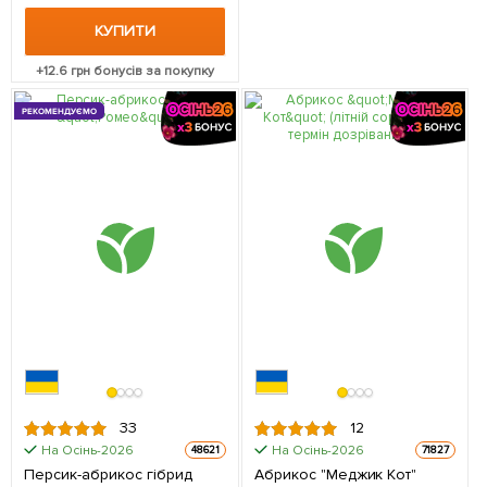
КУПИТИ
+
12.6
грн бонусів за покупку
РЕКОМЕНДУЄМО
33
12
На Осінь-2026
На Осінь-2026
48621
71827
Персик-абрикос гібрид
Абрикос "Меджик Кот"