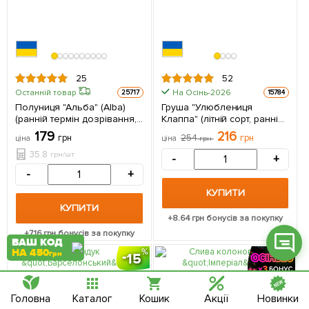
Фейсбук
25
52
На Осінь-2026
Останній товар
25717
15784
Телеграм
Полуниця "Альба" (Alba)
Груша "Улюблениця
(ранній термін дозрівання,
Клаппа" (літній сорт, ранній
високопродуктивний сорт)
термін дозрівання) 1
Вайбер
179
216
грн
254
грн
ціна
ціна
грн
5 шт в упаковці
саджанець в упаковці
35.8
грн/шт
-
+
Інстаграм
-
+
Онлайн чат
КУПИТИ
КУПИТИ
+
8.64
грн бонусів за покупку
+
7.16
грн бонусів за покупку
ВАШ КОД
НА 450
грн
15
Головна
Каталог
Кошик
Акції
Новинки