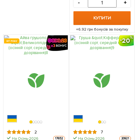
1 саджанець в упаковці
-
+
КУПИТИ
+
6.92
грн бонусів за покупку
20
ХІТ РОКУ
2
7
На Осінь-2026
На Осінь-2026
17652
20921