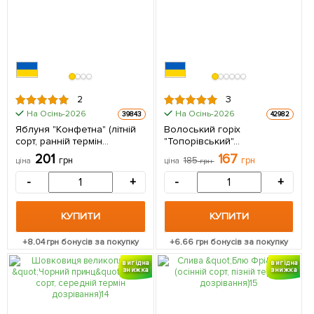
2
3
На Осінь-2026
На Осінь-2026
39843
42982
Яблуня "Конфетна" (літній
Волоський горіх
сорт, ранній термін
"Топорівський"
дозрівання) 1 саджанець в
(середньостиглий термін
201
167
грн
185
грн
ціна
ціна
грн
упаковці
дозрівання) 1 шт в упаковці
-
+
-
+
КУПИТИ
КУПИТИ
+
8.04
грн бонусів за покупку
+
6.66
грн бонусів за покупку
вигідна
вигідна
знижка
знижка