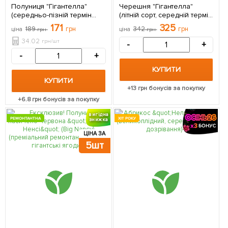
Полуниця "Гігантелла"
Черешня "Гігантелла"
(середньо-пізній термін
(літній сорт, середній термін
дозрівання, великоплідний
дозрівання) 1 саджанець в
171
325
189
грн
342
грн
ціна
грн
ціна
грн
сорт) 5 шт в упаковці
упаковці
34.02
грн/шт
-
+
-
+
КУПИТИ
КУПИТИ
+
13
грн бонусів за покупку
+
6.8
грн бонусів за покупку
вигідна
РЕМОНТАНТНА
ХІТ РОКУ
знижка
ЦІНА ЗА
5шт