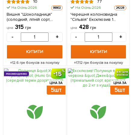
10
77
На Осінь-2026
На Осінь-2026
99902
24228
Вишня "Шоколадниця"
Черешня колоновидна
(солодкий, літній сорт,
"Сільвія" Ексклюзив 1
середній термін
саджанець в упаковці
315
428
грн
грн
ціна
ціна
дозрівання) 1 саджанець в
упаковці
-
+
-
+
КУПИТИ
КУПИТИ
+
12.6
грн бонусів за покупку
+
17.12
грн бонусів за покупку
15
вигідна
РЕКОМЕНДУЄМО
знижка
ЦІНА ЗА
ЦІНА ЗА
5шт
5шт