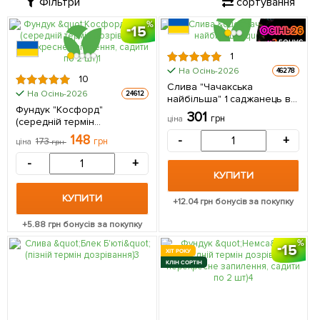
Фільтри
сортування
15
1
На Осінь-2026
46278
10
Слива "Чачакська
На Осінь-2026
24612
найбільша" 1 саджанець в
Фундук "Косфорд"
упаковці
301
грн
ціна
(середній термін
дозрівання, перехресне
148
-
+
173
грн
ціна
грн
запилення, садити по 2 шт)
1 саджанець в упаковці
-
+
КУПИТИ
КУПИТИ
+
12.04
грн бонусів за покупку
+
5.88
грн бонусів за покупку
15
ХІТ РОКУ
КЛІН СОРТІН