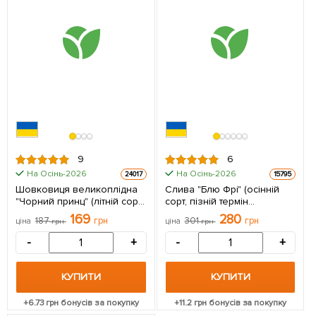
9
6
На Осінь-2026
На Осінь-2026
24017
15795
Шовковиця великоплідна
Слива "Блю Фрі" (осінній
"Чорний принц" (літній сорт,
сорт, пізній термін
середній термін
дозрівання) 1 саджанець в
169
280
187
грн
301
грн
ціна
грн
ціна
грн
дозрівання) 1 саджанець в
упаковці
упаковці
-
+
-
+
КУПИТИ
КУПИТИ
+
6.73
грн бонусів за покупку
+
11.2
грн бонусів за покупку