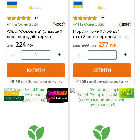
17
15
На Осінь-2026
На Осінь-2026
40020
21369
Айва "Соковита" (зимовий
Персик "Білий Лебідь"
сорт, середній термін
(літній сорт, середньопізній
дозрівання) 1 саджанець в
термін дозрівання) 1
224
277
грн
297
грн
ціна
ціна
грн
упаковці
саджанець в упаковці
-
+
-
+
КУПИТИ
КУПИТИ
+
8.96
грн бонусів за покупку
+
11.05
грн бонусів за покупку
вигідна
ХІТ РОКУ
знижка
КЛІН СОРТІН