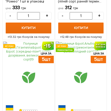
"Ромео" 1 шт в упаковці
(літній сорт, ранній термін
дозрівання) 1 саджанець в
333
312
грн
грн
ціна
ціна
упаковці
-
+
-
+
КУПИТИ
КУПИТИ
+
13.32
грн бонусів за покупку
+
12.48
грн бонусів за покупку
15
вигідна
ХІТ РОКУ
ХІТ РОКУ
знижка
РЕМОНТАНТНА
ЦІНА ЗА
ЦІНА ЗА
5шт
5шт