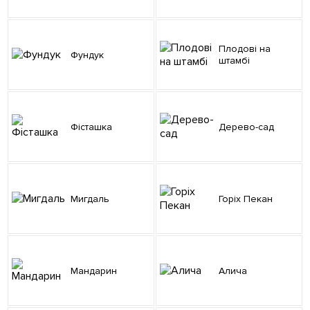
Плодові на
Фундук
штамбі
Фісташка
Дерево-сад
Мигдаль
Горіх Пекан
Мандарин
Алича