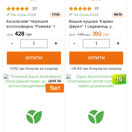
37
17
На Осінь-2026
На Осінь-2026
47396
48859
Ексклюзив! Черешня
Вишня кущова "Кармін
колоновидна "Рожева" 1
Джуел" 1 саджанець у
саджанець в упаковці
упаковці. 1 саджанець в
428
392
грн
435
грн
ціна
ціна
грн
упаковці
-
+
-
+
КУПИТИ
КУПИТИ
+
17.12
грн бонусів за покупку
+
15.66
грн бонусів за покупку
15
ЦІНА ЗА
5шт