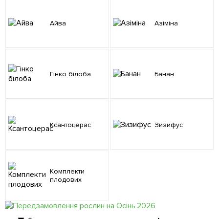
Айва
Азіміна
Гінко білоба
Банан
Ксантоцерас
Зизифус
Комплекти
плодових