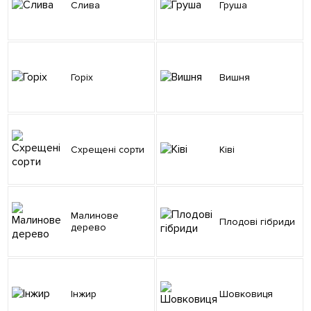
Слива
Груша
Горіх
Вишня
Схрещені сорти
Ківі
Малинове
Плодові гібриди
дерево
Інжир
Шовковиця