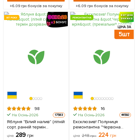
+
6.09
грн бонусів за покупку
+
6.09
грн бонусів за покупку
вигідна
ХІТ РОКУ
РЕМОНТАНТНА
знижка
ЦІНА ЗА
5шт
98
16
На Осінь-2026
На Осінь-2026
17583
44560
Яблуня "Білий налив" (літній
Ексклюзив! Полуниця
сорт, ранній термін
ремонтантна "Червона
дозрівання) 1 шт в упаковці
мрія" (преміальний сорт) 5
289
224
грн
248
грн
ціна
ціна
грн
шт в упаковці