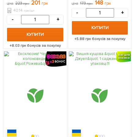
один з кращих сортів) 5 шт
перехресне запилення,
201
148
223
грн
173
грн
ціна
грн
ціна
грн
в упаковці
садити по 2 шт) 1
саджанець в упаковці
40.14
грн/шт
-
+
-
+
КУПИТИ
КУПИТИ
+
5.88
грн бонусів за покупку
+
8.03
грн бонусів за покупку
вигідна
знижка