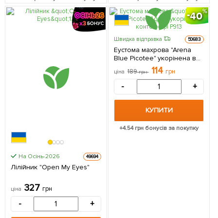
40
Швидка відправка
50683
Еустома махрова "Arena
Blue Picotee" укорінена в
контейнері Р9 1 саджанець
114
189
грн
ціна
грн
в упаковці
-
+
КУПИТИ
+
4.54
грн бонусів за покупку
На Осінь-2026
49694
Лілійник "Open My Eyes"
327
грн
ціна
-
+