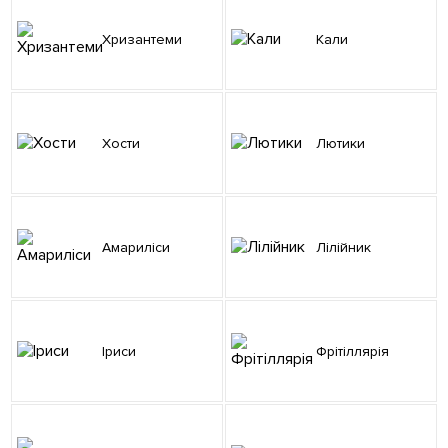
Хризантеми
Кали
Хости
Лютики
Амариліси
Лілійник
Іриси
Фрітіллярія