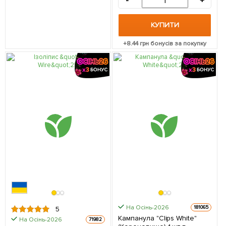
-
+
КУПИТИ
+
8.44
грн бонусів за покупку
На Осінь-2026
181065
5
Кампанула "Clips White"
На Осінь-2026
71982