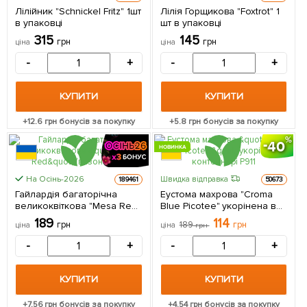
Лілійник "Schnickel Fritz" 1шт
Лілія Горщикова "Foxtrot" 1
в упаковці
шт в упаковці
315
145
грн
грн
ціна
ціна
-
+
-
+
КУПИТИ
КУПИТИ
+
12.6
грн бонусів за покупку
+
5.8
грн бонусів за покупку
40
НОВИНКА
На Осінь-2026
Швидка відправка
189461
50673
Гайлардія багаторічна
Еустома махрова "Croma
великоквіткова "Mesa Red"
Blue Picotee" укорінена в
(вазон Р9) 1 саджанець в
контейнері Р9 1 саджанець
189
114
грн
189
грн
ціна
ціна
грн
упаковці
в упаковці
-
+
-
+
КУПИТИ
КУПИТИ
+
7.56
грн бонусів за покупку
+
4.54
грн бонусів за покупку