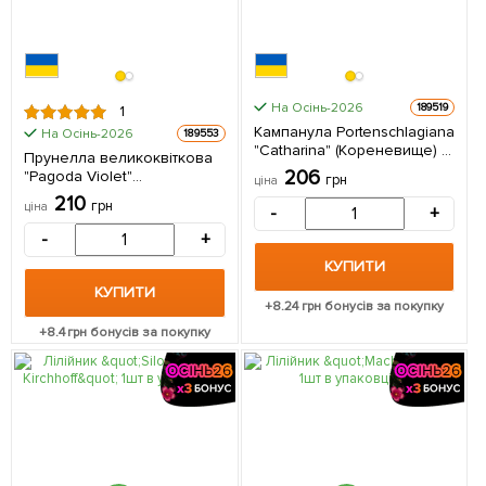
На Осінь-2026
189519
1
Кампанула Portenschlagiana
На Осінь-2026
189553
"Catharina" (Кореневище) 1
Прунелла великоквіткова
шт в упаковці
206
"Pagoda Violet"
грн
ціна
(Чорноголівка
210
грн
ціна
-
+
морозостійка) 1 саджанець
в упаковці
-
+
КУПИТИ
КУПИТИ
+
8.24
грн бонусів за покупку
+
8.4
грн бонусів за покупку