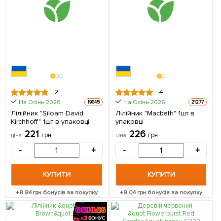
2
4
На Осінь-2026
На Осінь-2026
19645
21277
Лілійник "Siloam David
Лілійник "Macbeth" 1шт в
Kirchhoff" 1шт в упаковці
упаковці
221
226
грн
грн
ціна
ціна
-
+
-
+
КУПИТИ
КУПИТИ
+
8.84
грн бонусів за покупку
+
9.04
грн бонусів за покупку