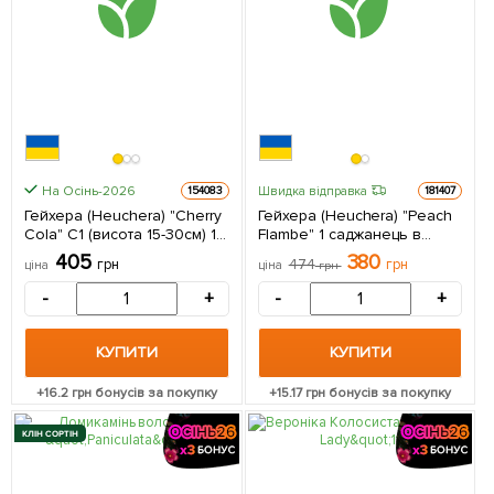
На Осінь-2026
Швидка відправка
154083
181407
Гейхера (Heuchera) "Cherry
Гейхера (Heuchera) "Peach
Cola" С1 (висота 15-30см) 1
Flambe" 1 саджанець в
саджанець в упаковці
упаковці
405
380
грн
474
грн
ціна
ціна
грн
-
+
-
+
КУПИТИ
КУПИТИ
+
16.2
грн бонусів за покупку
+
15.17
грн бонусів за покупку
КЛІН СОРТІН