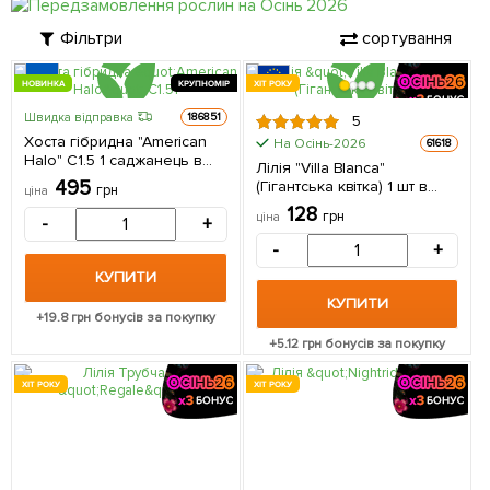
Фільтри
сортування
НОВИНКА
КРУПНОМІР
ХІТ РОКУ
Швидка відправка
186851
5
Хоста гібридна "American
На Осінь-2026
61618
Halo" С1.5 1 саджанець в
Лілія "Villa Blanca"
упаковці
495
(Гігантська квітка) 1 шт в
грн
ціна
упаковці
128
грн
ціна
-
+
-
+
КУПИТИ
КУПИТИ
+
19.8
грн бонусів за покупку
+
5.12
грн бонусів за покупку
ХІТ РОКУ
ХІТ РОКУ