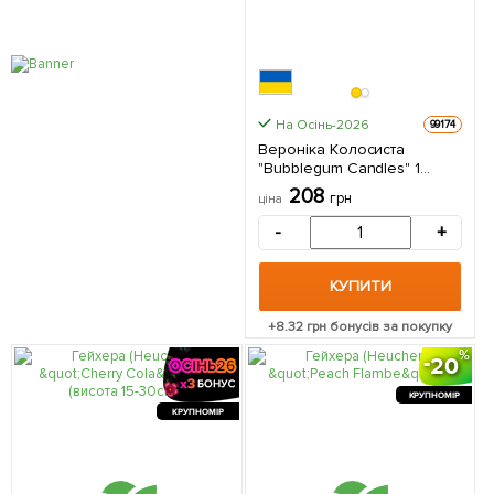
На Осінь-2026
99174
Вероніка Колосиста
"Bubblegum Candles" 1
саджанець в упаковці
208
грн
ціна
-
+
КУПИТИ
+
8.32
грн бонусів за покупку
20
КРУПНОМІР
КРУПНОМІР