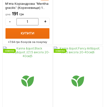
М'ята Коріандрова "Mentha
gracilis" (Кореневище) 1
саджанець в упаковці
191
грн
ціна
-
+
КУПИТИ
+
7.64
грн бонусів за покупку
НОВИНКА
НОВИНКА