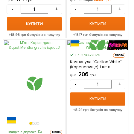
грн
474
грн
ціна
ціна
грн
-
+
-
+
КУПИТИ
КУПИТИ
+
18.96
грн бонусів за покупку
+
15.17
грн бонусів за покупку
На Осінь-2026
189514
Кампанула "Carillon White"
(Кореневище) 1 шт в
упаковці
206
грн
ціна
-
+
КУПИТИ
+
8.24
грн бонусів за покупку
Швидка відправка
184016