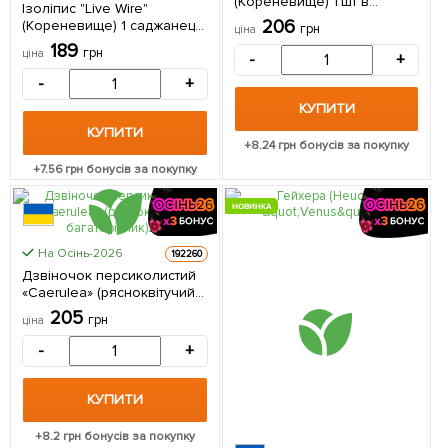
(Кореневище) 1 шт в
Ізоліпис "Live Wire"
упаковці
206
(Кореневище) 1 саджанець
грн
ціна
в упаковці
189
грн
ціна
-
+
-
+
КУПИТИ
КУПИТИ
+
8.24
грн бонусів за покупку
+
7.56
грн бонусів за покупку
НОВИНКА
На Осінь-2026
192260
Дзвіночок персиколистий
«Caerulea» (рясноквітучий
багаторічник)
205
грн
ціна
(Кореневище) 1 шт в
упаковці
-
+
КУПИТИ
+
8.2
грн бонусів за покупку