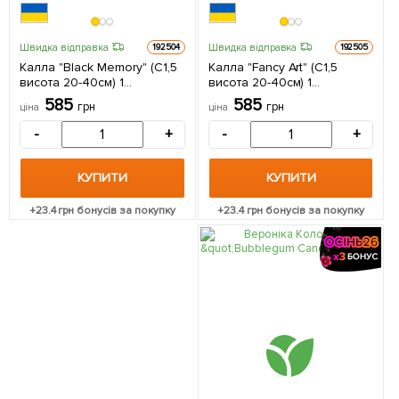
Швидка відправка
Швидка відправка
192504
192505
Калла "Black Memory" (С1,5
Калла "Fancy Art" (С1,5
висота 20-40см) 1
висота 20-40см) 1
саджанець в упаковці
саджанець в упаковці
585
585
грн
грн
ціна
ціна
-
+
-
+
КУПИТИ
КУПИТИ
+
23.4
грн бонусів за покупку
+
23.4
грн бонусів за покупку