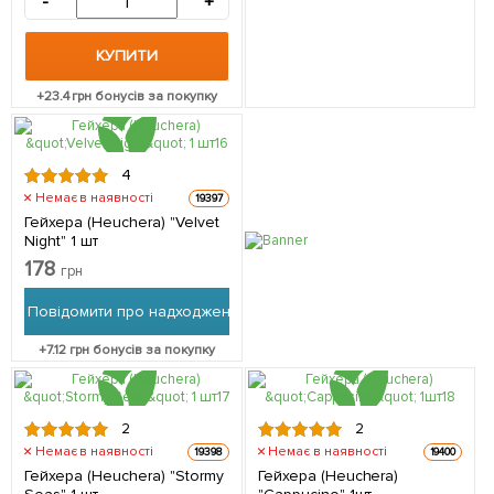
-
+
КУПИТИ
+
23.4
грн бонусів за покупку
4
Немає в наявності
19397
Гейхера (Heuchera) "Velvet
Night" 1 шт
178
грн
Повідомити про надходження
+
7.12
грн бонусів за покупку
2
2
Немає в наявності
Немає в наявності
19398
19400
Гейхера (Heuchera) "Stormy
Гейхера (Heuchera)