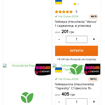
3
На Осінь-2026
49878
Гейхера (Heuchera) "Venus"
1 саджанець в упаковці
201
грн
ціна
-
+
КУПИТИ
+
8.04
грн бонусів за покупку
КРУПНОМІР
На Осінь-2026
189702
Гейхерелла (Heucherella)
"Tapestry" С1 (висота 15-
30см) 1 саджанець в
405
грн
ціна
упаковці
-
+