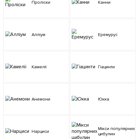
Проліски
Канни
Алліум
Еремурус
Камелії
Гіацинти
Анемони
Юкка
Мікси популярних
Нарциси
цибулин