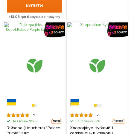
КУПИТИ
+
13.08
грн бонусів за покупку
5
2
На Осінь-2026
На Осінь-2026
19399
178982
Гейхера (Heuchera) "Palace
Хлорофітум Чубатий 1
Purple" 1 шт
саджанець в упаковці