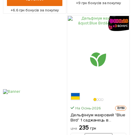
+
9
грн бонусів за покупку
+
6.6
грн бонусів за покупку
На Осінь-2026
72150
Дельфініум махровий "Blue
Bird" 1 саджанець в
упаковці
235
грн
ціна