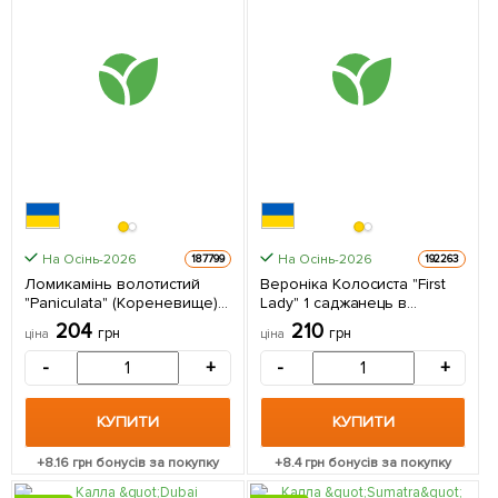
На Осінь-2026
На Осінь-2026
187799
192263
Ломикамінь волотистий
Вероніка Колосиста "First
"Paniculata" (Кореневище) 1
Lady" 1 саджанець в
саджанець в упаковці
упаковці
204
210
грн
грн
ціна
ціна
-
+
-
+
КУПИТИ
КУПИТИ
+
8.16
грн бонусів за покупку
+
8.4
грн бонусів за покупку