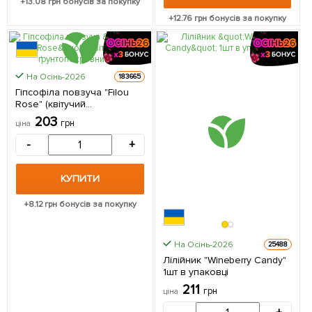
+
13.08
грн бонусів за покупку
+
12.76
грн бонусів за покупку
На Осінь-2026
183665
Гіпсофіла повзуча "Filou
Rose" (квітучий
ґрунтопокровник)
203
грн
ціна
(Кореневище) 1 саджанець
в упаковці
-
+
КУПИТИ
+
8.12
грн бонусів за покупку
На Осінь-2026
25488
Лілійник "Wineberry Candy"
1шт в упаковці
211
грн
ціна