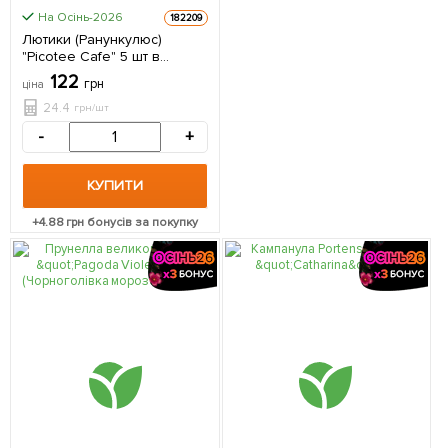
На Осінь-2026
182209
Лютики (Ранункулюс)
"Picotee Cafe" 5 шт в
упаковці
122
грн
ціна
24.4
грн/шт
-
+
КУПИТИ
+
4.88
грн бонусів за покупку