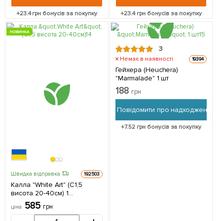
+
23.4
грн бонусів за покупку
+
23.4
грн бонусів за покупку
НОВИНКА
3
Немає в наявності
19394
Гейхера (Heuchera)
"Marmalade" 1 шт
188
грн
Повідомити про надходження
+
7.52
грн бонусів за покупку
Швидка відправка
192503
Калла "White Art" (С1,5
висота 20-40см) 1
саджанець в упаковці
585
грн
ціна