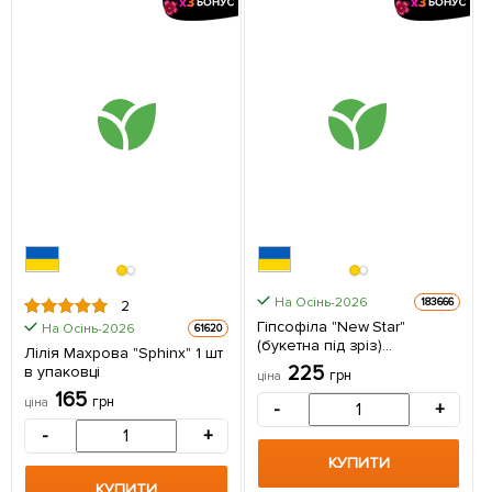
На Осінь-2026
183666
2
Гіпсофіла "New Star"
На Осінь-2026
61620
(букетна під зріз)
Лілія Махрова "Sphinx" 1 шт
(Кореневище) 1 саджанець
225
в упаковці
грн
ціна
в упаковці
165
грн
ціна
-
+
-
+
КУПИТИ
КУПИТИ