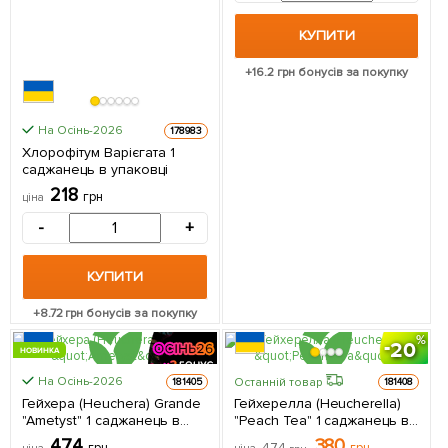
КУПИТИ
+
16.2
грн бонусів за покупку
На Осінь-2026
178983
Хлорофітум Варієгата 1
саджанець в упаковці
218
грн
ціна
-
+
КУПИТИ
+
8.72
грн бонусів за покупку
20
НОВИНКА
КРУПНОМІР
На Осінь-2026
Останній товар
181405
181408
КРУПНОМІР
Гейхера (Heuchera) Grande
Гейхерелла (Heucherella)
"Ametyst" 1 саджанець в
"Peach Tea" 1 саджанець в
упаковці
упаковці
474
380