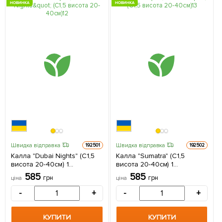
НОВИНКА
НОВИНКА
Швидка відправка
Швидка відправка
192501
192502
Калла "Dubai Nights" (С1,5
Калла "Sumatra" (С1,5
висота 20-40см) 1
висота 20-40см) 1
саджанець в упаковці
саджанець в упаковці
585
585
грн
грн
ціна
ціна
-
+
-
+
КУПИТИ
КУПИТИ