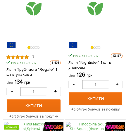
На Осінь-2026
176137
7
Лілія "Nightrider" 1 шт в
На Осінь-2026
51405
упаковці
Лілія Трубчаста "Regale" 1
126
шт в упаковці
грн
ціна
134
грн
ціна
-
+
-
+
КУПИТИ
КУПИТИ
+
5.04
грн бонусів за покупку
+
5.36
грн бонусів за покупку
НОВИНКА