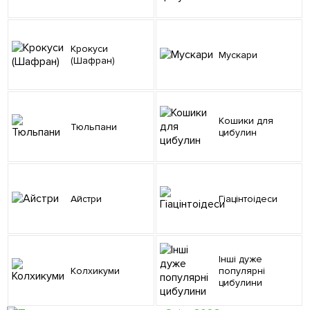
Крокуси
Мускари
(Шафран)
Кошики для
Тюльпани
цибулин
Айстри
Гіацінтоідеси
Інші дуже
Колхикуми
популярні
цибулини