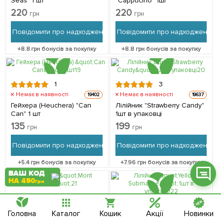
Seas" 1 шт
"Cappucino" 1шт
220
220
грн
грн
Повідомити про надходження
Повідомити про надходження
+
8.8
грн бонусів за покупку
+
8.8
грн бонусів за покупку
Фейсбук
Телеграм
1
3
Вайбер
Немає в наявності
Немає в наявності
19402
19637
Гейхера (Heuchera) "Can
Лілійник "Strawberry Candy"
Інстаграм
Can" 1 шт
1шт в упаковці
135
199
грн
грн
Онлайн чат
Повідомити про надходження
Повідомити про надходження
+
5.4
грн бонусів за покупку
+
7.96
грн бонусів за покупку
ВАШ КОД
НА 450
грн
3
Головна
Каталог
Кошик
Акції
Новинки
Немає в наявності
20834