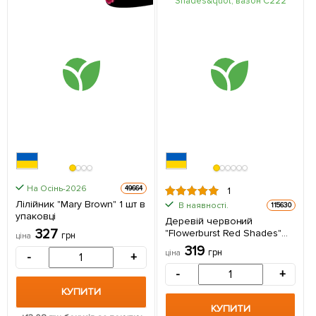
На Осінь-2026
49664
1
Лілійник "Mary Brown" 1 шт в
В наявності.
115630
упаковці
Деревій червоний
327
"Flowerburst Red Shades"
грн
ціна
вазон С2 1 саджанець в
319
грн
ціна
-
+
упаковці
-
+
КУПИТИ
КУПИТИ