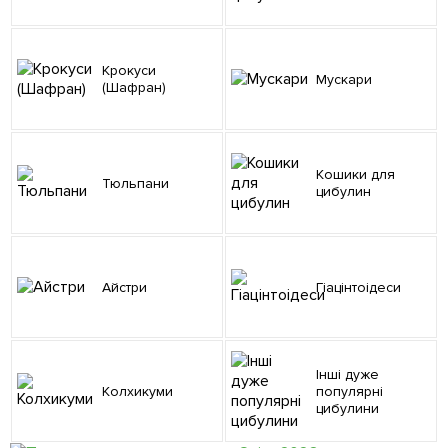
Крокуси
Мускари
(Шафран)
Кошики для
Тюльпани
цибулин
Айстри
Гіацінтоідеси
Інші дуже
Колхикуми
популярні
цибулини