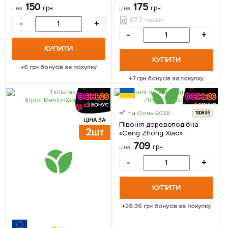
150
175
грн
грн
ціна
ціна
87.5
грн/шт
-
+
-
+
КУПИТИ
КУПИТИ
+
6
грн бонусів за покупку
+
7
грн бонусів за покупку
На Осінь-2026
190895
ЦІНА ЗА
Півонія деревоподібна
2шт
«Ceng Zhong Xiao»
(Кореневище) 1 шт в
709
грн
ціна
упаковці
-
+
КУПИТИ
+
28.36
грн бонусів за покупку