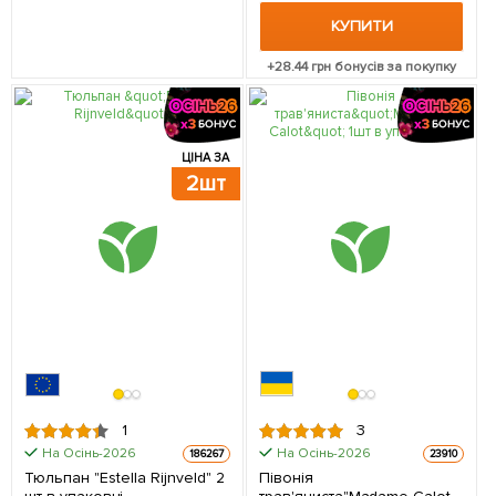
КУПИТИ
+
28.44
грн бонусів за покупку
ЦІНА ЗА
2шт
1
3
На Осінь-2026
На Осінь-2026
186267
23910
Тюльпан "Estella Rijnveld" 2
Півонія