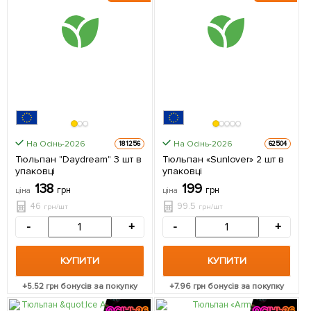
На Осінь-2026
На Осінь-2026
181256
62504
Тюльпан "Daydream" 3 шт в
Тюльпан «Sunlover» 2 шт в
упаковці
упаковці
138
199
грн
грн
ціна
ціна
46
99.5
грн/шт
грн/шт
-
+
-
+
КУПИТИ
КУПИТИ
+
5.52
грн бонусів за покупку
+
7.96
грн бонусів за покупку