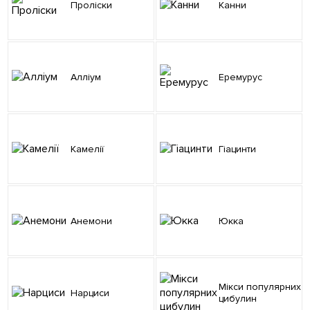
Проліски
Канни
Алліум
Еремурус
Камелії
Гіацинти
Анемони
Юкка
Мікси популярних
Нарциси
цибулин