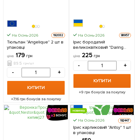
На Осінь-2026
На Осінь-2026
192032
98957
Тюльпан "Angelique" 2 шт в
Ірис бородатий
упаковці
великоквітковий "Daring
Deception" 1 шт в упаковці
179
225
грн
грн
ціна
ціна
89.5
грн/шт
-
+
-
+
КУПИТИ
КУПИТИ
+
9
грн бонусів за покупку
+
7.16
грн бонусів за покупку
НОВИНКА
На Осінь-2026
192447
Ірис карликовий "Antsy" 1 шт
в упаковці