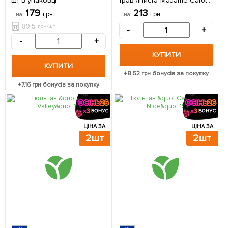
шт в упаковці
трав'яниста"Madame Calot"
1шт в упаковці
179
213
грн
грн
ціна
ціна
(Кореневище)
89.5
грн/шт
-
+
-
+
КУПИТИ
КУПИТИ
+
8.52
грн бонусів за покупку
+
7.16
грн бонусів за покупку
ЦІНА ЗА
ЦІНА ЗА
2шт
2шт