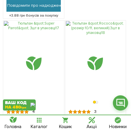
Повідомити про надходження
+
3.88
грн бонусів за покупку
Фейсбук
Телеграм
Вайбер
Інстаграм
Онлайн чат
ВАШ КОД
НА 450
грн
4
3
Немає в наявності
Немає в наявності
17090
17091
Тюльпан "Super Parrot" 3шт
Тюльпан "Rococo" (розмір
Головна
Каталог
Кошик
Акції
Новинки
в упаковці
10/11, великий) 3шт в