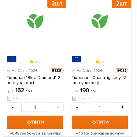
2шт
2шт
На Осінь-2026
На Осінь-2026
186228
186232
Тюльпан "Blue Diamond" 2
Тюльпан "Charming Lady" 2
шт в упаковці
шт в упаковці
162
190
грн
грн
ціна
ціна
81
95
грн/шт
грн/шт
-
+
-
+
КУПИТИ
КУПИТИ
+
6.48
грн бонусів за покупку
+
7.6
грн бонусів за покупку