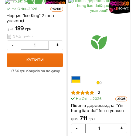
На Осінь-2026
192198
Нарцис "Ice King" 2 шт в
ЦІНА ЗА
упаковці
2шт
189
грн
ціна
94.5
грн/шт
-
+
КУПИТИ
+
7.56
грн бонусів за покупку
2
На Осінь-2026
23905
Півонія деревовидна "Yin
hong liao dui" 1шт в упаковці
(Кореневище)
711
грн
ціна
-
+