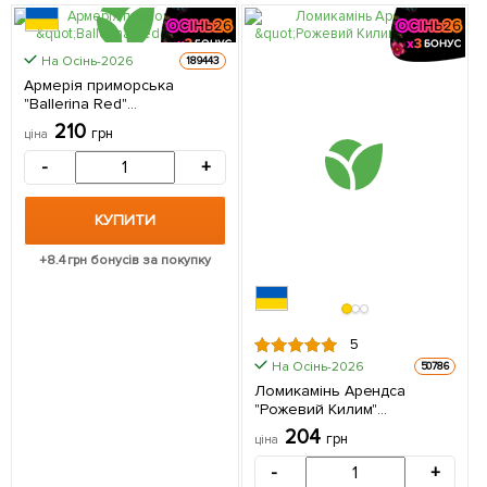
На Осінь-2026
189443
Армерія приморська
"Ballerina Red"
(Кореневище) 1 саджанець
210
грн
ціна
в упаковці
-
+
КУПИТИ
+
8.4
грн бонусів за покупку
5
На Осінь-2026
50786
Ломикамінь Арендса
"Рожевий Килим"
(Кореневище) 1 саджанець
204
грн
ціна
в упаковці
-
+