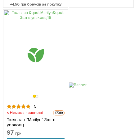
+
4.56
грн бонусів за покупку
5
Немає в наявності
17089
Тюльпан "Marilyn" 3шт в
упаковці
97
грн