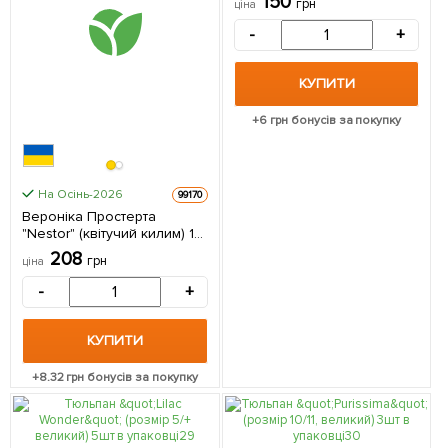
150
грн
ціна
-
+
КУПИТИ
+
6
грн бонусів за покупку
На Осінь-2026
99170
Вероніка Простерта
"Nestor" (квітучий килим) 1
саджанець в упаковці
208
грн
ціна
-
+
КУПИТИ
+
8.32
грн бонусів за покупку