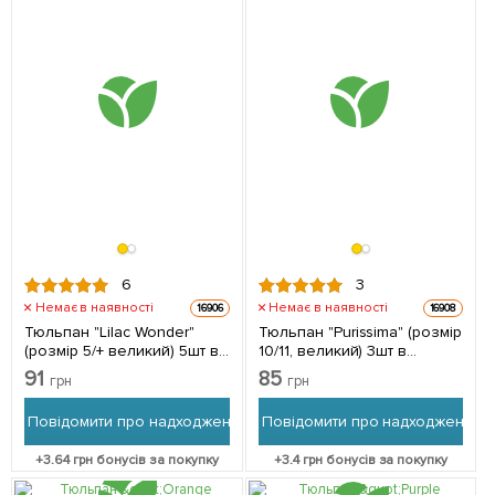
6
3
Немає в наявності
Немає в наявності
16906
16908
Тюльпан "Lilac Wonder"
Тюльпан "Purissima" (розмір
(розмір 5/+ великий) 5шт в
10/11, великий) 3шт в
упаковці
упаковці
91
85
грн
грн
Повідомити про надходження
Повідомити про надходження
+
3.64
грн бонусів за покупку
+
3.4
грн бонусів за покупку