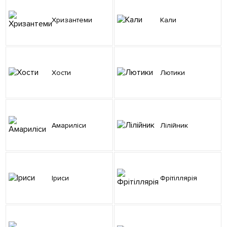
Хризантеми
Кали
Хости
Лютики
Амариліси
Лілійник
Іриси
Фрітіллярія