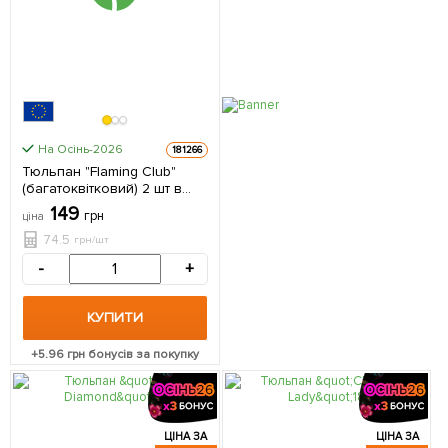
На Осінь-2026
181266
Тюльпан "Flaming Club"
(багатоквітковий) 2 шт в
упаковці
149
грн
ціна
74.5
грн/шт
-
+
КУПИТИ
+
5.96
грн бонусів за покупку
ЦІНА ЗА
ЦІНА ЗА