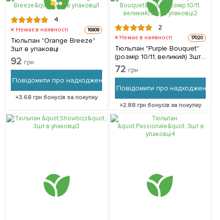
4
2
Немає в наявності
16909
Немає в наявності
17020
Тюльпан "Orange Breeze"
Тюльпан "Purple Bouquet"
3шт в упаковці
(розмір 10/11, великий) 3шт
92
грн
в упаковці
72
грн
Повідомити про надходження
Повідомити про надходження
+
3.68
грн бонусів за покупку
+
2.88
грн бонусів за покупку