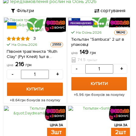
Фільтри
сортування
РЕКОМЕНДУЄМО
На Осінь-2026
186242
ЦІНА ЗА
3
Тюльпан "Sambuca" 2 шт в
2шт
упаковці
На Осінь-2026
25553
Півонія трав'яниста "Ruth
149
грн
ціна
Clay" (Рут Клей) 1шт в
74.5
грн/шт
упаковці (Кореневище)
216
грн
ціна
-
+
-
+
КУПИТИ
КУПИТИ
+
5.96
грн бонусів за покупку
+
8.64
грн бонусів за покупку
ЦІНА ЗА
ЦІНА ЗА
3шт
2шт