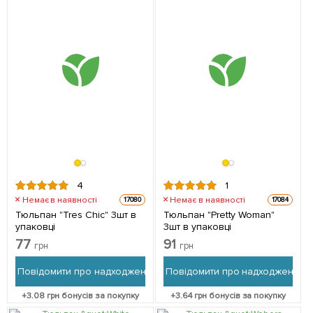
4
1
Немає в наявності
Немає в наявності
17080
17084
Тюльпан "Tres Chic" 3шт в
Тюльпан "Pretty Woman"
упаковці
3шт в упаковці
77
91
грн
грн
Повідомити про надходження
Повідомити про надходження
+
3.08
грн бонусів за покупку
+
3.64
грн бонусів за покупку