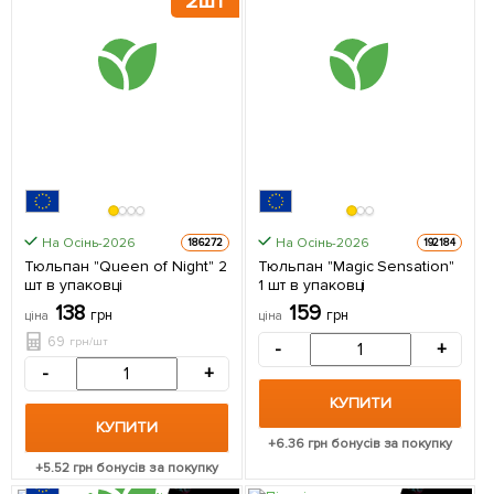
2шт
На Осінь-2026
На Осінь-2026
186272
192184
Тюльпан "Queen of Night" 2
Тюльпан "Magic Sensation"
шт в упаковці
1 шт в упаковці
138
159
грн
грн
ціна
ціна
69
грн/шт
-
+
-
+
КУПИТИ
КУПИТИ
+
6.36
грн бонусів за покупку
+
5.52
грн бонусів за покупку