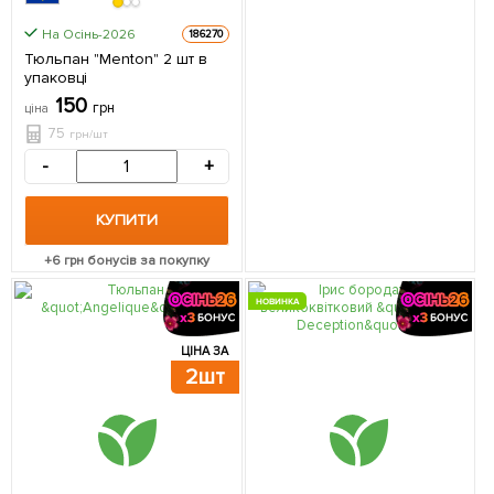
На Осінь-2026
186270
Тюльпан "Menton" 2 шт в
упаковці
150
грн
ціна
75
грн/шт
-
+
КУПИТИ
+
6
грн бонусів за покупку
НОВИНКА
ЦІНА ЗА
2шт