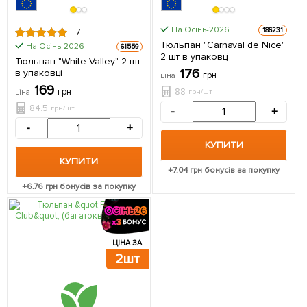
На Осінь-2026
186231
7
Тюльпан "Carnaval de Nice"
На Осінь-2026
61559
2 шт в упаковці
Тюльпан "White Valley" 2 шт
176
в упаковці
грн
ціна
169
88
грн
грн/шт
ціна
84.5
грн/шт
-
+
-
+
КУПИТИ
КУПИТИ
+
7.04
грн бонусів за покупку
+
6.76
грн бонусів за покупку
ЦІНА ЗА
2шт