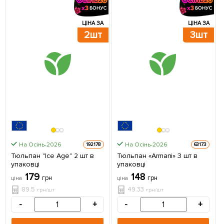
ЦІНА ЗА
ЦІНА ЗА
2шт
3шт
На Осінь-2026
На Осінь-2026
192178
63173
Тюльпан "Ice Age" 2 шт в
Тюльпан «Armani» 3 шт в
упаковці
упаковці
179
148
грн
грн
ціна
ціна
89.5
49.33
грн/шт
грн/шт
-
+
-
+