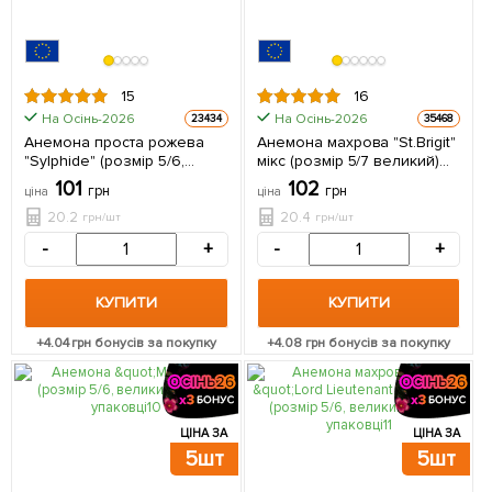
15
16
На Осінь-2026
На Осінь-2026
23434
35468
Анемона проста рожева
Анемона махрова "St.Brigit"
"Sylphide" (розмір 5/6,
мікс (розмір 5/7 великий)
великий) 5шт в упаковці
5шт в упаковці
101
102
грн
грн
ціна
ціна
20.2
20.4
грн/шт
грн/шт
-
+
-
+
КУПИТИ
КУПИТИ
+
4.04
грн бонусів за покупку
+
4.08
грн бонусів за покупку
ЦІНА ЗА
ЦІНА ЗА
5шт
5шт