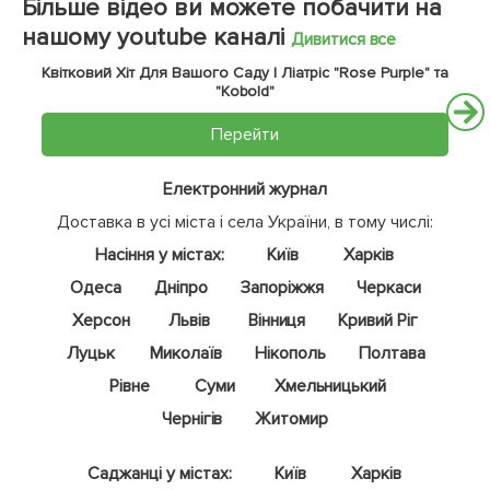
Більше відео ви можете побачити на
нашому youtube каналі
Дивитися все
Квітковий Хіт Для Вашого Саду | Ліатріс "Rose Purple" та
"Kobold"
Перейти
Електронний журнал
Доставка в усі міста і села України, в тому числі:
Насіння у містах:
Київ
Харків
Одеса
Дніпро
Запоріжжя
Черкаси
Херсон
Львів
Вінниця
Кривий Ріг
Луцьк
Миколаїв
Нікополь
Полтава
Рівне
Суми
Хмельницький
Чернігів
Житомир
Саджанці у містах:
Київ
Харків