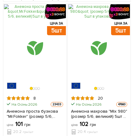
ЦІНА ЗА
ЦІНА ЗА
5шт
5шт
8
20
На Осінь-2026
На Осінь-2026
23433
47660
Анемона проста бузкова
Анемона махрова "Mix 980"
"Mr.Fokker" (розмір 5/6,
(розмір 5/6, великий) 5шт в
великий) 5шт в упаковці
упаковці
101
102
грн
грн
ціна
ціна
20.2
20.4
грн/шт
грн/шт