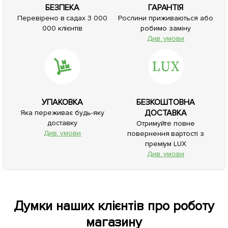
БЕЗПЕКА
ГАРАНТІЯ
Перевірено в садах 3 000
Рослини приживаються або
000 клієнтів
робимо заміну
Див. умови
УПАКОВКА
БЕЗКОШТОВНА
ДОСТАВКА
Яка переживає будь-яку
доставку
Отримуйте повне
Див. умови
повернення вартості з
преміум LUX
Див. умови
Думки наших клієнтів про роботу
магазину