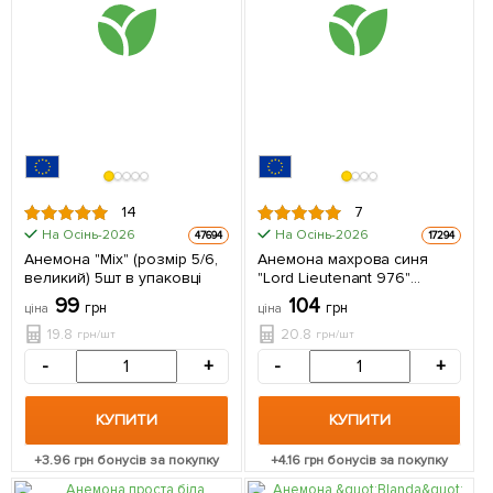
14
7
На Осінь-2026
На Осінь-2026
47694
17294
Анемона "Mix" (розмір 5/6,
Анемона махрова синя
великий) 5шт в упаковці
"Lord Lieutenant 976"
(розмір 5/6, великий) 5шт в
99
104
грн
грн
ціна
ціна
упаковці
19.8
20.8
грн/шт
грн/шт
-
+
-
+
КУПИТИ
КУПИТИ
+
3.96
грн бонусів за покупку
+
4.16
грн бонусів за покупку