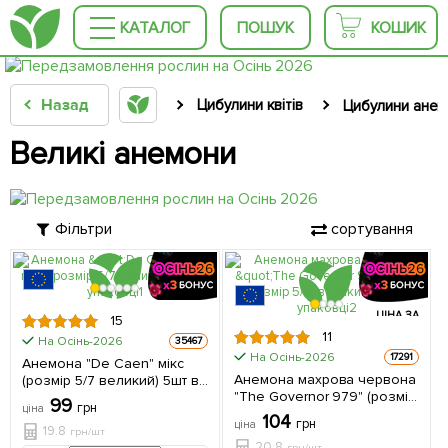
КАТАЛОГ
ПОШУК
КОШИК
Назад
Цибулини квітів
Цибулини анем
Великі анемони
Фільтри
сортування
ЦІНА ЗА
ЦІНА ЗА
15
5шт
5шт
11
На Осінь-2026
35467
На Осінь-2026
17291
Анемона "De Caen" мікс
Анемона махрова червона
(розмір 5/7 великий) 5шт в
"The Governor 979" (розмір
упаковці
99
грн
ціна
5/6, великий) 5шт в
104
грн
ціна
упаковці
19.8
грн/шт
20.8
грн/шт