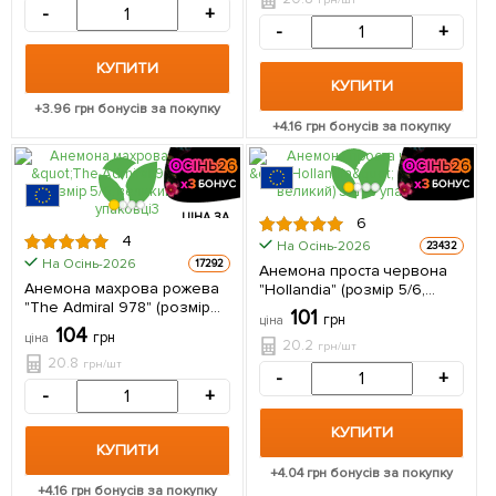
-
+
-
+
КУПИТИ
КУПИТИ
+
3.96
грн бонусів за покупку
+
4.16
грн бонусів за покупку
ЦІНА ЗА
ЦІНА ЗА
6
5шт
5шт
4
На Осінь-2026
23432
На Осінь-2026
17292
Анемона проста червона
Анемона махрова рожева
"Hollandia" (розмір 5/6,
"The Admiral 978" (розмір
великий) 5шт в упаковці
101
грн
ціна
5/6, великий) 5шт в
104
грн
ціна
упаковці
20.2
грн/шт
20.8
грн/шт
-
+
-
+
КУПИТИ
КУПИТИ
+
4.04
грн бонусів за покупку
+
4.16
грн бонусів за покупку