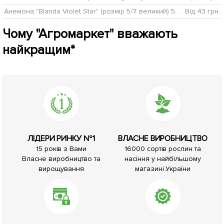
Анемона "Blanda Violet Star" (розмір 5/7 великий) 5шт в упаковці
Від 43 грн.
Чому "Агромаркет" вважають
найкращим*
ЛІДЕРИ РИНКУ №1
ВЛАСНЕ ВИРОБНИЦТВО
15 років з Вами
16000 сортів рослин та
Власне виробництво та
насіння у найбільшому
вирощування
магазині України