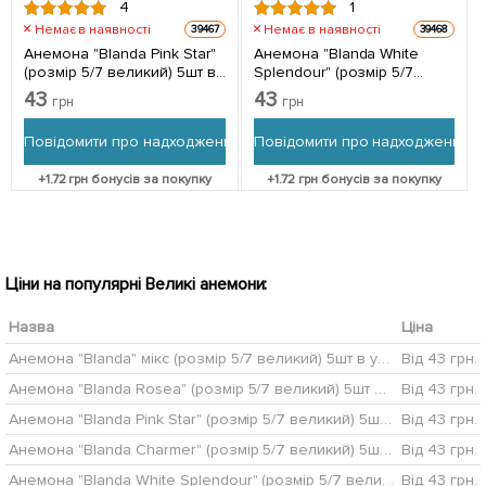
4
1
Немає в наявності
Немає в наявності
39467
39468
Анемона "Blanda Pink Star"
Анемона "Blanda White
(розмір 5/7 великий) 5шт в
Splendour" (розмір 5/7
упаковці
великий) 5шт в упаковці
43
43
грн
грн
Повідомити про надходження
Повідомити про надходження
+
1.72
грн бонусів за покупку
+
1.72
грн бонусів за покупку
Ціни на популярні Великі анемони:
Назва
Ціна
Анемона "Blanda" мікс (розмір 5/7 великий) 5шт в упаковці
Від 43 грн.
Анемона "Blanda Rosea" (розмір 5/7 великий) 5шт в упаковці
Від 43 грн.
Анемона "Blanda Pink Star" (розмір 5/7 великий) 5шт в упаковці
Від 43 грн.
Анемона "Blanda Charmer" (розмір 5/7 великий) 5шт в упаковці
Від 43 грн.
Анемона "Blanda White Splendour" (розмір 5/7 великий) 5шт в упаковці
Від 43 грн.