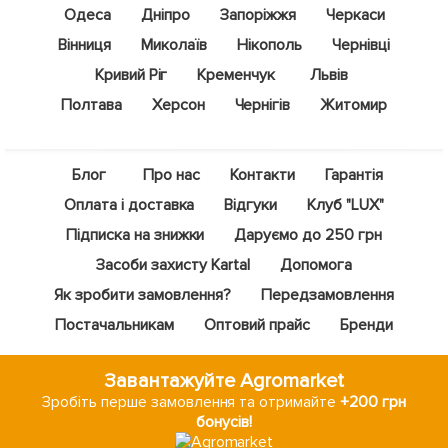
Одеса
Дніпро
Запоріжжя
Черкаси
Вінниця
Миколаїв
Нікополь
Чернівці
Кривий Ріг
Кременчук
Львів
Полтава
Херсон
Чернігів
Житомир
Блог
Про нас
Контакти
Гарантія
Оплата і доставка
Відгуки
Клуб "LUX"
Підписка на знижки
Даруємо до 250 грн
Засоби захисту Kartal
Допомога
Як зробити замовлення?
Передзамовлення
Постачальникам
Оптовий прайс
Бренди
Завантажуйте Agromarket
Зробіть перше замовлення та отримайте
+200 грн
бонусів!