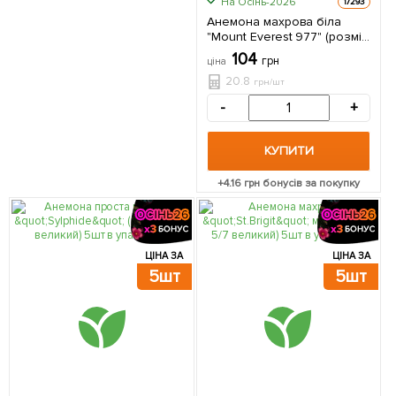
На Осінь-2026
17293
Анемона махрова біла
"Mount Everest 977" (розмір
5/6, великий) 5шт в
104
грн
ціна
упаковці
20.8
грн/шт
-
+
КУПИТИ
+
4.16
грн бонусів за покупку
ЦІНА ЗА
ЦІНА ЗА
5шт
5шт