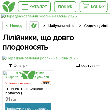
КАТАЛОГ
ПОШУК
КОШИК
Назад
Цибулини квітів
Саджанці лілій
Лілійники, що довго
плодоносять
Фільтри
сортування
Немає в наявності
40982
Лілійник "Little Grapette" 1шт
в упаковці
91
грн
Повідомити про надходження