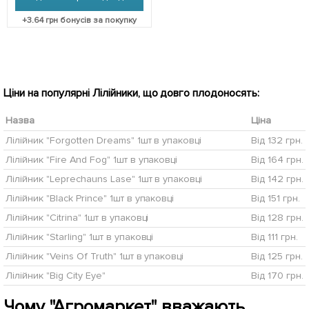
+
3.64
грн бонусів за покупку
Ціни на популярні Лілійники, що довго плодоносять:
Назва
Ціна
Лілійник "Forgotten Dreams" 1шт в упаковці
Від 132 грн.
Лілійник "Fire And Fog" 1шт в упаковці
Від 164 грн.
Лілійник "Leprechauns Lase" 1шт в упаковці
Від 142 грн.
Лілійник "Black Prince" 1шт в упаковці
Від 151 грн.
Лілійник "Citrina" 1шт в упаковці
Від 128 грн.
Лілійник "Starling" 1шт в упаковці
Від 111 грн.
Лілійник "Veins Of Truth" 1шт в упаковці
Від 125 грн.
Лілійник "Big City Eye"
Від 170 грн.
Чому "Агромаркет" вважають