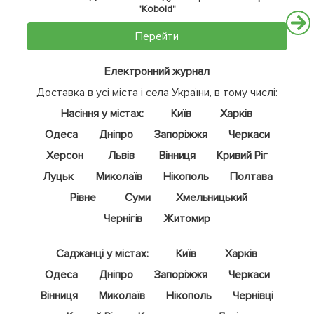
"Kobold"
Перейти
Електронний журнал
Доставка в усі міста і села України, в тому числі:
Насіння у містах:
Київ
Харків
Одеса
Дніпро
Запоріжжя
Черкаси
Херсон
Львів
Вінниця
Кривий Ріг
Луцьк
Миколаїв
Нікополь
Полтава
Рівне
Суми
Хмельницький
Чернігів
Житомир
Саджанці у містах:
Київ
Харків
Одеса
Дніпро
Запоріжжя
Черкаси
Вінниця
Миколаїв
Нікополь
Чернівці