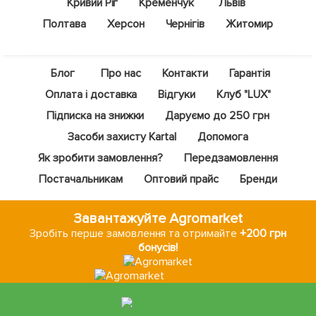
Кривий Ріг
Кременчук
Львів
Полтава
Херсон
Чернігів
Житомир
Блог
Про нас
Контакти
Гарантія
Оплата і доставка
Відгуки
Клуб "LUX"
Підписка на знижки
Даруємо до 250 грн
Засоби захисту Kartal
Допомога
Як зробити замовлення?
Передзамовлення
Постачальникам
Оптовий прайс
Бренди
Завантажуйте Agromarket
Зробіть перше замовлення та отримайте
+200 грн
бонусів!