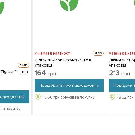
Немає в наявності
Немає в ная
71789
Лілійник «Pink Embers» 1 шт в
Лілійник "Tipped
упаковці
упаковці
51084
164
213
ess" 1 шт в
грн
грн
Повідомити про надходження
Повідомит
надходження
+
6.56
грн бонусів за покупку
+
8.52
грн 
 за покупку