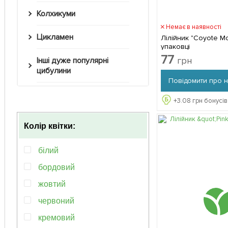
Колхикуми
Немає в наявності
Цикламен
Лілійник "Coyote M
упаковці
77
грн
Інші дуже популярні
цибулини
Повідомити про 
+
3.08
грн бонусів
Колір квітки:
білий
бордовий
жовтий
червоний
кремовий