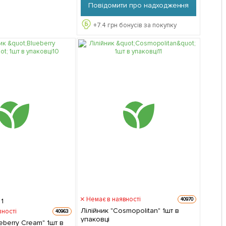
Повідомити про надходження
+
7.4
грн бонусів за покупку
Немає в наявності
40970
1
Лілійник "Cosmopolitan" 1шт в
вності
40963
упаковці
eberry Cream" 1шт в