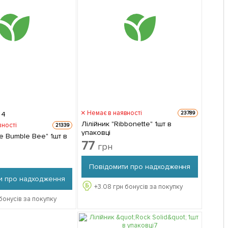
Немає в наявності
23789
4
Лілійник "Ribbonette" 1шт в
вності
21339
упаковці
tle Bumble Bee" 1шт в
77
грн
Повідомити про надходження
и про надходження
+
3.08
грн бонусів за покупку
бонусів за покупку