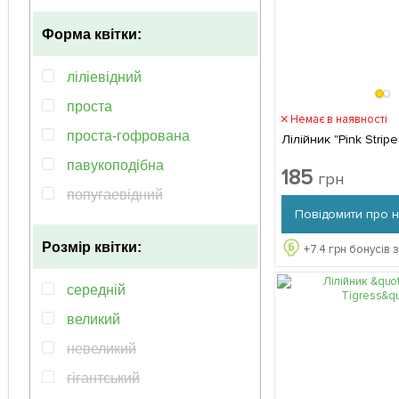
лососевий
Форма квітки:
рiзнобарвний
помаранчевий
ліліевідний
пурпурний
проста
Немає в наявності
рожевий
проста-гофрована
Лілійник "Pink Stripe
бузковий
павукоподiбна
185
грн
фіолетовий
попугаевiдний
Повідомити про 
блакитний
махрова
зелений
Розмір квітки:
+
7.4
грн бонусів 
гофрована
кораловий
трубчаста
середній
лавандовий
махрова-гофрована
великий
персиковий
напівмахрова
невеликий
синій
гігантський
чорний