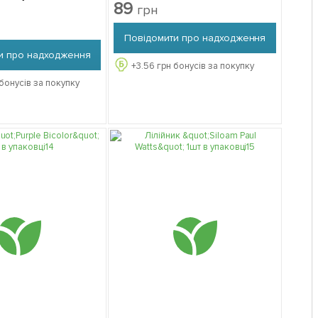
89
грн
Повідомити про надходження
и про надходження
+
3.56
грн бонусів за покупку
бонусів за покупку