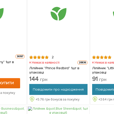
36197
2
y" 1шт в
Немає в наявності
Немає в ная
20836
Лілійник "Prince Redbird" 1шт в
Лілійник "Lit
упаковці
упаковці
144
91
грн
грн
КУПИТИ
Повідомити про надходження
Повідомит
за покупку
+
5.76
грн бонусів за покупку
+
3.64
грн 