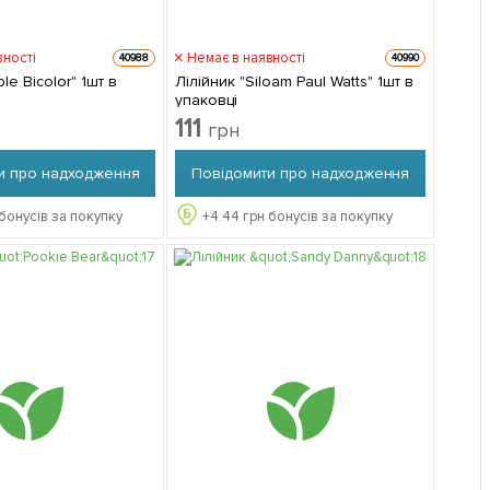
вності
Немає в наявності
40988
40990
ple Bicolor" 1шт в
Лілійник "Siloam Paul Watts" 1шт в
упаковці
111
грн
и про надходження
Повідомити про надходження
бонусів за покупку
+
4.44
грн бонусів за покупку