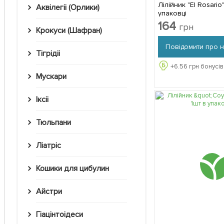
Лілійник "El Rosario"
Аквілегіі (Орлики)
упаковці
164
грн
Крокуси (Шафран)
Повідомити про 
Тігрідіі
+
6.56
грн бонусів
Мускари
Іксіі
Тюльпани
Ліатріс
Кошики для цибулин
Айстри
Гіацінтоідеси