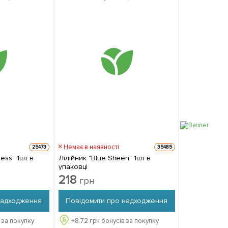
Немає в наявності
25473
35485
ness" 1шт в
Лілійник "Blue Sheen" 1шт в
упаковці
218
грн
надходження
Повідомити про надходження
 за покупку
+
8.72
грн бонусів за покупку