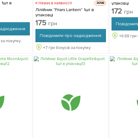
 1шт в
упаковці
Немає в наявності
36199
172
Лілійник "Friars Lantern" 1шт в
грн
упаковці
175
грн
Повідомит
надходження
Повідомити про надходження
+
6.88
грн 
 за покупку
+
7
грн бонусів за покупку