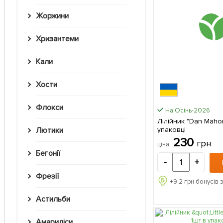
Жоржини
Хризантеми
Кали
Хости
Флокси
На Осінь-2026
Лілійник "Dan Mahon
упаковці
Лютики
230
грн
ціна
Бегонії
-
+
Фрезії
+
9.2
грн бонусів 
Астильби
Амариліси