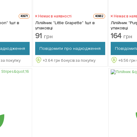
Немає в наявності
Немає в ная
40971
40982
oon" 1шт в
Лілійник "Little Grapette" 1шт в
Лілійник "Pur
упаковці
упаковці
91
164
грн
грн
надходження
Повідомити про надходження
Повідомит
 за покупку
+
3.64
грн бонусів за покупку
+
6.56
грн 