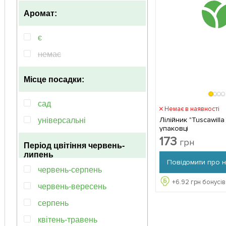
Аромат:
є
немає
Місце посадки:
сад
Немає в наявності
Лілійник "Tuscawilla Tigr
універсальні
упаковці
173
грн
Період цвітіння
червень-
липень
Повідомити про 
червень-серпень
+
6.92
грн бонусів
червень-вересень
серпень
квітень-травень