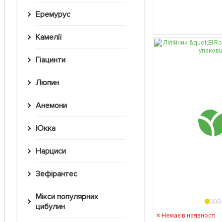
Еремурус
Камелії
Гіацинти
Люпин
Анемони
Юкка
Нарциси
Зефірантес
Мікси популярних
цибулин
Немає в наявності