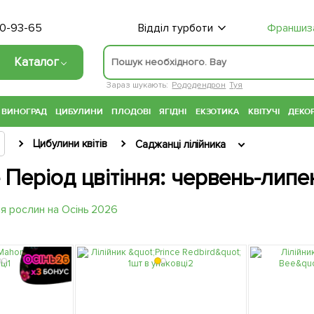
70-93-65
Відділ турботи
Франшиз
Каталог
Зараз шукають:
Рододендрон
Туя
ВИНОГРАД
ЦИБУЛИНИ
ПЛОДОВІ
ЯГІДНІ
ЕКЗОТИКА
КВІТУЧІ
ДЕКОР
Цибулини квітів
Саджанці лілійника
- Період цвітіння: червень-липе