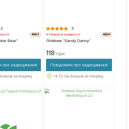
2
3
вності
Немає в наявності
49933
49934
okie Bear"
Лілійник "Sandy Danny"
118
грн
и про надходження
Повідомити про надходження
бонусів за покупку
+
4.72
грн бонусів за покупку