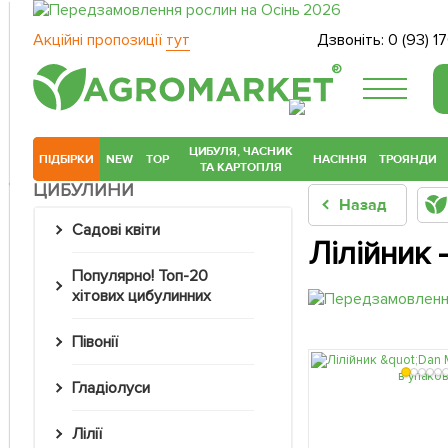
Акційні пропозиції
тут
Дзвоніть:
0 (93) 1
®
ЦИБУЛЯ, ЧАСНИК
ПІДБІРКИ
NEW
TOP
НАСІННЯ
ТРОЯНДИ
ТА КАРТОПЛЯ
ЦИБУЛИНИ
Назад
Садові квіти
Лілійник 
Популярно! Топ-20
хітових цибулинних
Півонії
Гладіолуси
Лілії