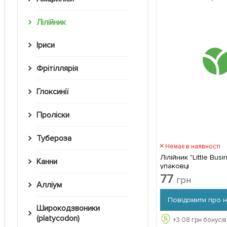
Лілійник
Іриси
Фрітіллярія
Глоксинії
Проліски
Тубероза
Немає в наявності
Лілійник "Little Busi
Канни
упаковці
77
грн
Алліум
Повідомити про 
Широкодзвоники
(platycodon)
+
3.08
грн бонусів