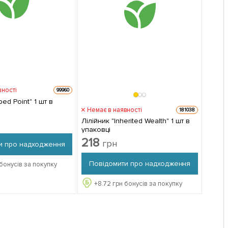
вності
99960
 Point" 1 шт в
Немає в наявності
181038
Лілійник "Inherited Wealth" 1 шт в
упаковці
218
грн
и про надходження
Повідомити про надходження
бонусів за покупку
+
8.72
грн бонусів за покупку