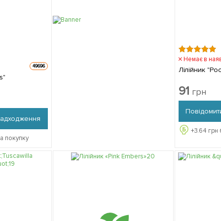
Немає в ная
49696
Лілійник "Po
s"
91
грн
Повідомит
надходження
+
3.64
грн 
за покупку