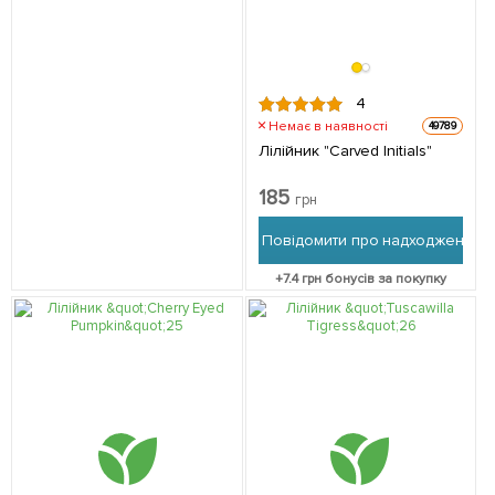
4
Немає в наявності
49789
Лілійник "Carved Initials"
185
грн
Повідомити про надходження
+
7.4
грн бонусів за покупку