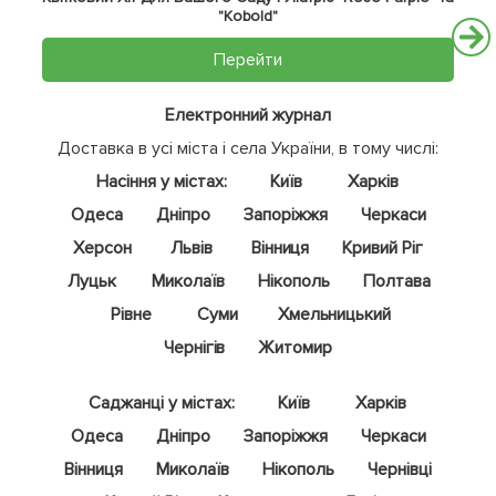
"Kobold"
Перейти
Електронний журнал
Доставка в усі міста і села України, в тому числі:
Насіння у містах:
Київ
Харків
Одеса
Дніпро
Запоріжжя
Черкаси
Херсон
Львів
Вінниця
Кривий Ріг
Луцьк
Миколаїв
Нікополь
Полтава
Рівне
Суми
Хмельницький
Чернігів
Житомир
Саджанці у містах:
Київ
Харків
Одеса
Дніпро
Запоріжжя
Черкаси
Вінниця
Миколаїв
Нікополь
Чернівці