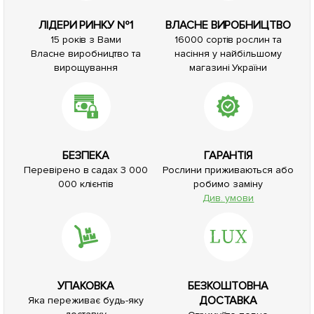
ЛІДЕРИ РИНКУ №1
ВЛАСНЕ ВИРОБНИЦТВО
15 років з Вами
16000 сортів рослин та
Власне виробництво та
насіння у найбільшому
вирощування
магазині України
БЕЗПЕКА
ГАРАНТІЯ
Перевірено в садах 3 000
Рослини приживаються або
000 клієнтів
робимо заміну
Див. умови
УПАКОВКА
БЕЗКОШТОВНА
ДОСТАВКА
Яка переживає будь-яку