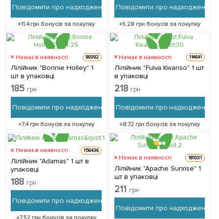
Повідомити про надходження
Повідомити про надходження
+
11.4
грн бонусів за покупку
+
5.28
грн бонусів за покупку
Немає в наявності
Немає в наявності
99392
114641
Лілійник "Bonnie Holley" 1
Лілійник "Fulva Kwanso" 1 шт
шт в упаковці
в упаковці
185
218
грн
грн
Повідомити про надходження
Повідомити про надходження
+
7.4
грн бонусів за покупку
+
8.72
грн бонусів за покупку
Немає в наявності
156436
Немає в наявності
181031
Лілійник "Adamas" 1 шт в
Лілійник "Apache Sunrise" 1
упаковці
шт в упаковці
188
грн
211
грн
Повідомити про надходження
Повідомити про надходження
+
7.52
грн бонусів за покупку