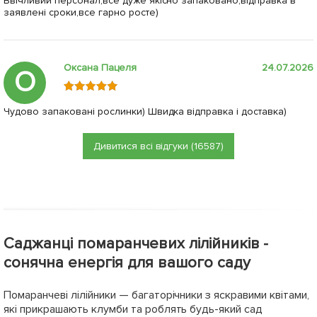
Ввічливий персонал,все дуже якісно запаковано,відправка в
заявлені сроки,все гарно росте)
Оксана Пацеля
24.07.2026
О
Чудово запаковані рослинки) Швидка відправка і доставка)
Дивитися всі відгуки (16587)
Саджанці помаранчевих лілійників -
сонячна енергія для вашого саду
Помаранчеві лілійники — багаторічники з яскравими квітами,
які прикрашають клумби та роблять будь-який сад