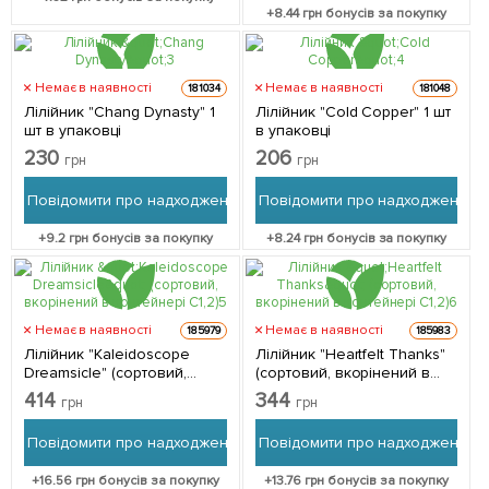
+
8.44
грн бонусів за покупку
Немає в наявності
Немає в наявності
181034
181048
Лілійник "Chang Dynasty" 1
Лілійник "Cold Copper" 1 шт
шт в упаковці
в упаковці
230
206
грн
грн
Повідомити про надходження
Повідомити про надходження
+
9.2
грн бонусів за покупку
+
8.24
грн бонусів за покупку
Немає в наявності
Немає в наявності
185979
185983
Лілійник "Kaleidoscope
Лілійник "Heartfelt Thanks"
Dreamsicle" (сортовий,
(сортовий, вкорінений в
вкорінений в контейнері
контейнері С1,2) 1
414
344
грн
грн
С1,2) 1 саджанець в
саджанець в упаковці
упаковці
Повідомити про надходження
Повідомити про надходження
+
16.56
грн бонусів за покупку
+
13.76
грн бонусів за покупку