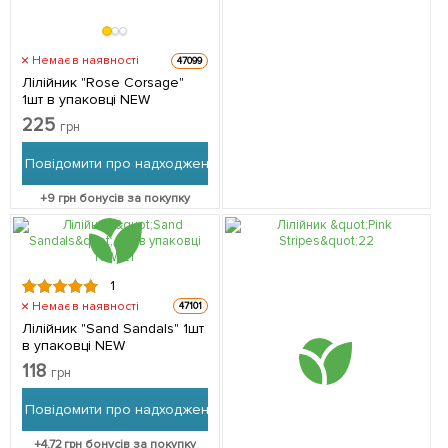
Немає в наявності
47099
Лілійник "Rose Corsage"
1шт в упаковці NEW
225
грн
Повідомити про надходження
+
9
грн бонусів за покупку
1
Немає в наявності
47101
Лілійник "Sand Sandals" 1шт
в упаковці NEW
118
грн
Повідомити про надходження
+
4.72
грн бонусів за покупку