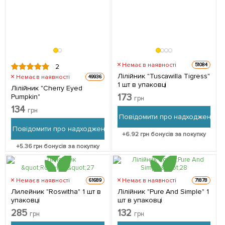
Немає в наявності
51084
2
Лілійник "Tuscawilla Tigress"
Немає в наявності
49936
1 шт в упаковці
Лілійник "Cherry Eyed
173
Pumpkin"
грн
134
грн
Повідомити про надходження
Повідомити про надходження
+
6.92
грн бонусів за покупку
+
5.36
грн бонусів за покупку
Немає в наявності
Немає в наявності
61689
71878
Лилейник "Roswitha" 1 шт в
Лілійник "Pure And Simple" 1
упаковці
шт в упаковці
285
132
грн
грн