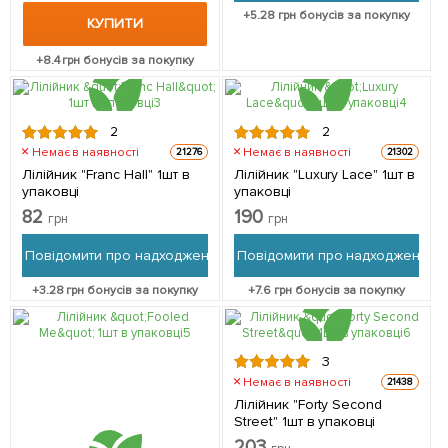
+
5.28
грн бонусів за покупку
КУПИТИ
+
8.4
грн бонусів за покупку
2
2
Немає в наявності
Немає в наявності
21276
21302
Лілійник "Franc Hall" 1шт в
Лілійник "Luxury Lace" 1шт в
упаковці
упаковці
82
190
грн
грн
Повідомити про надходження
Повідомити про надходження
+
3.28
грн бонусів за покупку
+
7.6
грн бонусів за покупку
3
Немає в наявності
21438
Лілійник "Forty Second
Street" 1шт в упаковці
203