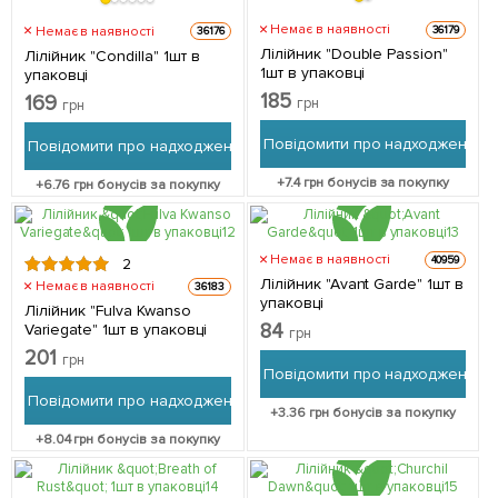
Немає в наявності
Немає в наявності
36179
36176
Лілійник "Double Passion"
Лілійник "Condilla" 1шт в
1шт в упаковці
упаковці
185
169
грн
грн
Повідомити про надходження
Повідомити про надходження
+
7.4
грн бонусів за покупку
+
6.76
грн бонусів за покупку
Немає в наявності
40959
2
Лілійник "Avant Garde" 1шт в
Немає в наявності
36183
упаковці
Лілійник "Fulva Kwanso
84
Variegate" 1шт в упаковці
грн
201
грн
Повідомити про надходження
Повідомити про надходження
+
3.36
грн бонусів за покупку
+
8.04
грн бонусів за покупку