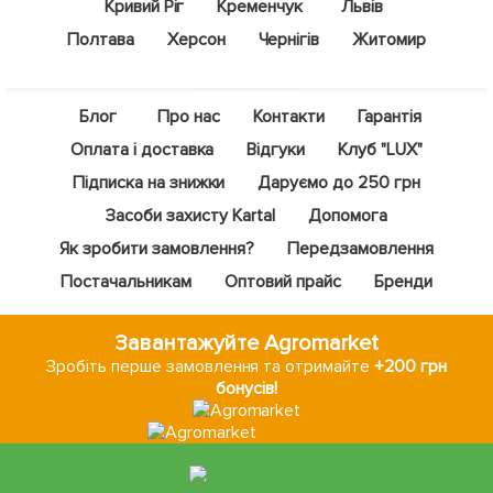
Кривий Ріг
Кременчук
Львів
Полтава
Херсон
Чернігів
Житомир
Блог
Про нас
Контакти
Гарантія
Оплата і доставка
Відгуки
Клуб "LUX"
Підписка на знижки
Даруємо до 250 грн
Засоби захисту Kartal
Допомога
Як зробити замовлення?
Передзамовлення
Постачальникам
Оптовий прайс
Бренди
Завантажуйте Agromarket
Зробіть перше замовлення та отримайте
+200 грн
бонусів!