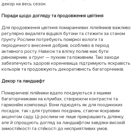
декор на весь сезон.
Поради щодо догляду та продовження цвітіння
Для продовження цвітіння помаранчевих лілейників важливо
регулярно видаляти відцвілі бутони та стежити за станом
ґрунту. Рослини потребують помірної вологи та
періодичного внесення добрив, особливо в період
активного росту. Навесні та влітку полив має бути
рівномірним, а ґрунт — пухким та поживним. Такі заходи
забезпечують здорові кореневища, підтримують яскравість
кольорів та продовжують декоративність багаторічників.
Декор та ландшафт
Помаранчеві лілійники вдало поєднуються з іншими
багаторічниками на клумбах, створюючи контрастні та
гармонійні композиції. Вони підходять як для поодиноких
посадок, так і для групових поєднань, стаючи яскравим
акцентом саду. Ці рослини не лише прикрашають ділянку,
але й спрощують догляд за ландшафтом завдяки високій
зимостійкості та стійкості до несприятливих умов.