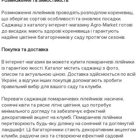
Розмноження та зимостійкість
Розмноження лілейників проводять розподілом кореневищ,
що зберігає сортові особливості та оновлює посадки.
Саджанці з каталогу інтернет-магазину Agro-Market готові
до висадки, мають здорові кореневища і гарантують
надійне цвітіння багаторічників у саду протягом сезонів.
Покупка та доставка
В інтернет-магазині ви можете купити помаранчеві лілійники
із гарантією якості. Каталог містить саджанці з фото,
описом та актуальною ціною. Доставка здійснюється по всій
Україні, а відгуки інших покупців допомагають зробити
правильний вибір для вашого саду та клумби.
Переваги саджанців помаранчевих лілейників: насичені,
сонячні квіти та рясне літнє цвітіння, що потребує
мінімального догляду та забезпечує ефектний
декоративний акцент на клумбі. Помаранчеві лілійники
перетворюють будь-яку ділянку на сонячний та доглянутий
ландшафт. Ці багаторічники стають декоративним акцентом
клумби, радуючи око та створюючи ефектний садовий