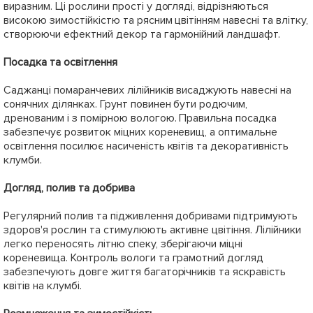
виразним. Ці рослини прості у догляді, відрізняються
високою зимостійкістю та рясним цвітінням навесні та влітку,
створюючи ефектний декор та гармонійний ландшафт.
Посадка та освітлення
Саджанці помаранчевих лілійників висаджують навесні на
сонячних ділянках. Грунт повинен бути родючим,
дренованим і з помірною вологою. Правильна посадка
забезпечує розвиток міцних кореневищ, а оптимальне
освітлення посилює насиченість квітів та декоративність
клумби.
Догляд, полив та добрива
Регулярний полив та підживлення добривами підтримують
здоров'я рослин та стимулюють активне цвітіння. Лілійники
легко переносять літню спеку, зберігаючи міцні
кореневища. Контроль вологи та грамотний догляд
забезпечують довге життя багаторічників та яскравість
квітів на клумбі.