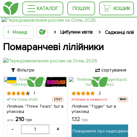
КАТАЛОГ
ПОШУК
КОШИК
Назад
Цибулини квітів
Саджанці лілій
Помаранчеві лілійники
Фільтри
сортування
1
2
На Осінь-2026
Немає в наявності
21321
19640
Лілійник "Three Тears" 1шт в
Лілійник "Tigger" 1шт в
упаковці
упаковці
210
132
грн
грн
ціна
-
+
Повідомити про надходження