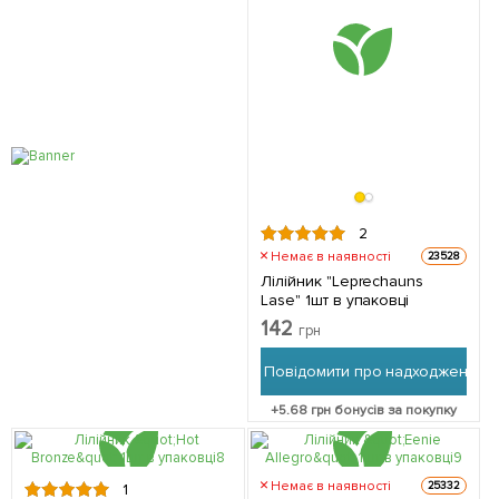
2
Немає в наявності
23528
Лілійник "Leprechauns
Lase" 1шт в упаковці
142
грн
Повідомити про надходження
+
5.68
грн бонусів за покупку
Немає в наявності
25332
1