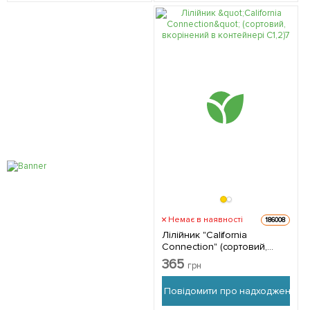
Немає в наявності
186008
Лілійник "California
Connection" (сортовий,
вкорінений в контейнері
365
грн
С1,2) 1 саджанець в
упаковці
Повідомити про надходження