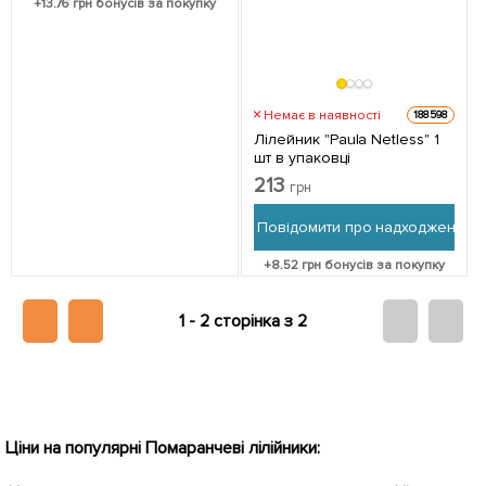
+
13.76
грн бонусів за покупку
Немає в наявності
188598
Лілейник "Paula Netless" 1
шт в упаковці
213
грн
Повідомити про надходження
+
8.52
грн бонусів за покупку
1 -
2 сторінка з 2
Ціни на популярні Помаранчеві лілійники: