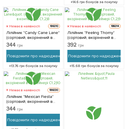
+
14.6
грн бонусів за покупку
Немає в наявності
Немає в наявності
186010
186014
Лілійник "Candy Cane Lane"
Лілійник "Feeling Thorny"
(сортовий, вкорінений в
(сортовий, вкорінений в
контейнері С1,2) 1
контейнері С1,2) 1
344
392
грн
грн
саджанець в упаковці
саджанець в упаковці
Повідомити про надходження
Повідомити про надходження
+
13.76
грн бонусів за покупку
+
15.68
грн бонусів за покупку
Немає в наявності
186030
Лілійник "Mexican Fiesta"
(сортовий, вкорінений в
контейнері С1,2) 1
344
грн
саджанець в упаковці
Повідомити про надходження