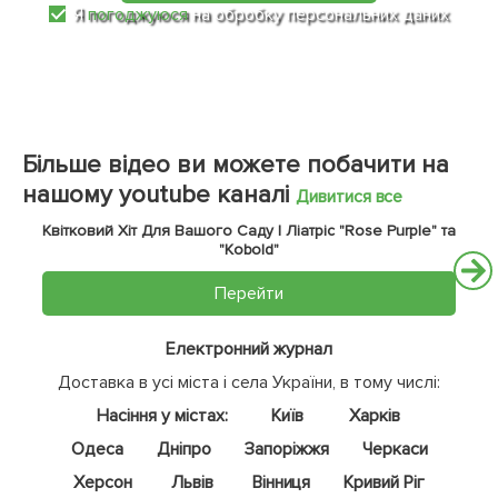
Я
погоджуюся
на обробку персональних даних
Більше відео ви можете побачити на
нашому youtube каналі
Дивитися все
Квітковий Хіт Для Вашого Саду | Ліатріс "Rose Purple" та
"Kobold"
Перейти
Електронний журнал
Доставка в усі міста і села України, в тому числі:
Насіння у містах:
Київ
Харків
Одеса
Дніпро
Запоріжжя
Черкаси
Херсон
Львів
Вінниця
Кривий Ріг