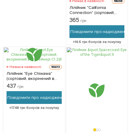
Немає в наявності
186008
Лілійник "California
Connection" (сортовий,
вкорінений в контейнері
365
грн
С1,2) 1 саджанець в
упаковці
Повідомити про надходження
+
14.6
грн бонусів за покупку
Немає в наявності
186013
Лілійник "Eye Chiwawa"
(сортовий, вкорінений в
контейнері С1,2) 1
437
грн
саджанець в упаковці
Повідомити про надходження
+
17.48
грн бонусів за покупку