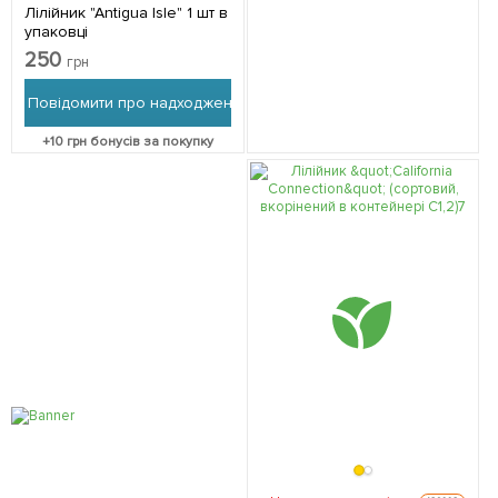
Лілійник "Antigua Isle" 1 шт в
упаковці
250
грн
Повідомити про надходження
+
10
грн бонусів за покупку