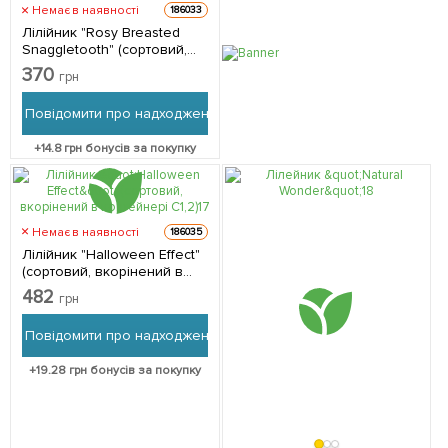
Немає в наявності
186033
Лілійник "Rosy Breasted
Snaggletooth" (сортовий,
вкорінений в контейнері
370
грн
С1,2) 1 саджанець в
упаковці
Повідомити про надходження
+
14.8
грн бонусів за покупку
Немає в наявності
186035
Лілійник "Halloween Effect"
(сортовий, вкорінений в
контейнері С1,2) 1
482
грн
саджанець в упаковці
Повідомити про надходження
+
19.28
грн бонусів за покупку