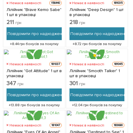
Немає в наявності
Немає в наявності
156440
181035
Лілійник "Brave Kemo Sabe"
Лілійник "Deep Design" 1 шт
1 шт в упаковці
в упаковці
211
218
грн
грн
Повідомити про надходження
Повідомити про надходження
+
8.44
грн бонусів за покупку
+
8.72
грн бонусів за покупку
Немає в наявності
Немає в наявності
181037
181045
Лілійник "Got Attitude" 1 шт в
Лілійник "Smooth Talker" 1
упаковці
шт в упаковці
347
301
грн
грн
Повідомити про надходження
Повідомити про надходження
+
13.88
грн бонусів за покупку
+
12.04
грн бонусів за покупку
Немає в наявності
Немає в наявності
181047
183690
Лілійник "Eyes Of An Angel"
Лілійник "Destined to See" 1