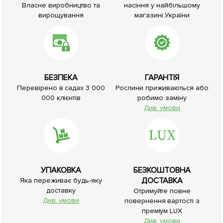
Власне виробництво та
насіння у найбільшому
вирощування
магазині України
БЕЗПЕКА
ГАРАНТІЯ
Перевірено в садах 3 000
Рослини приживаються або
000 клієнтів
робимо заміну
Див. умови
УПАКОВКА
БЕЗКОШТОВНА
ДОСТАВКА
Яка переживає будь-яку
доставку
Отримуйте повне
Див. умови
повернення вартості з
преміум LUX
Див. умови