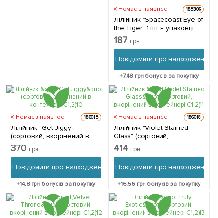
Немає в наявності
185306
Лілійник "Spacecoast Eye of
the Tiger" 1 шт в упаковці
187
грн
Повідомити про надходження
+
7.48
грн бонусів за покупку
Немає в наявності
Немає в наявності
186015
186018
Лілійник "Get Jiggy"
Лілійник "Violet Stained
(сортовий, вкорінений в
Glass" (сортовий,
контейнері С1,2) 1
вкорінений в контейнері
370
414
грн
грн
саджанець в упаковці
С1,2) 1 саджанець в
упаковці
Повідомити про надходження
Повідомити про надходження
+
14.8
грн бонусів за покупку
+
16.56
грн бонусів за покупку