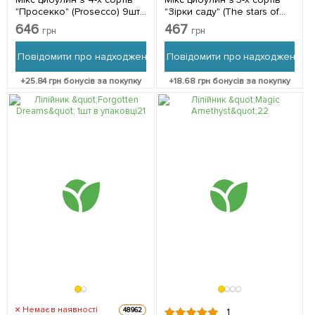
"Просекко" (Prosecco) 9шт
"Зірки саду" (The stars of
цибулин
the garden) 11шт цибулин
646
467
грн
грн
Повідомити про надходження
Повідомити про надходження
+
25.84
грн бонусів за покупку
+
18.68
грн бонусів за покупку
Немає в наявності
48962
1