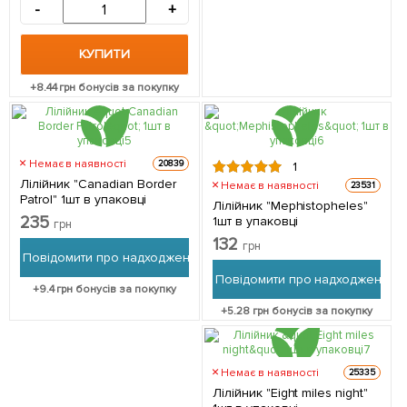
-
+
КУПИТИ
+
8.44
грн бонусів за покупку
Немає в наявності
20839
1
Лілійник "Canadian Border
Немає в наявності
23531
Patrol" 1шт в упаковці
Лілійник "Mephistopheles"
235
1шт в упаковці
грн
132
грн
Повідомити про надходження
Повідомити про надходження
+
9.4
грн бонусів за покупку
+
5.28
грн бонусів за покупку
Немає в наявності
25335
Лілійник "Eight miles night"