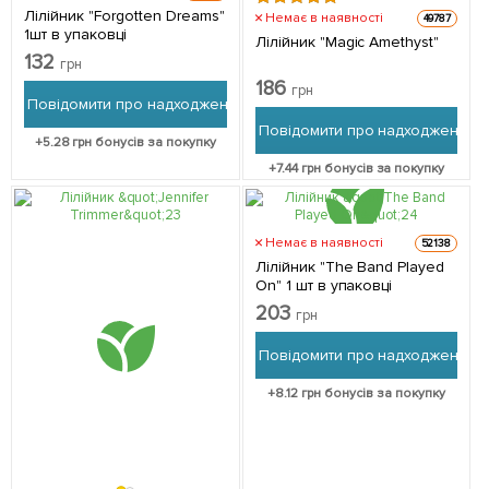
Лілійник "Forgotten Dreams"
Немає в наявності
49787
1шт в упаковці
Лілійник "Magic Amethyst"
132
грн
186
грн
Повідомити про надходження
Повідомити про надходження
+
5.28
грн бонусів за покупку
+
7.44
грн бонусів за покупку
Немає в наявності
52138
Лілійник "The Band Played
On" 1 шт в упаковці
203
грн
Повідомити про надходження
+
8.12
грн бонусів за покупку