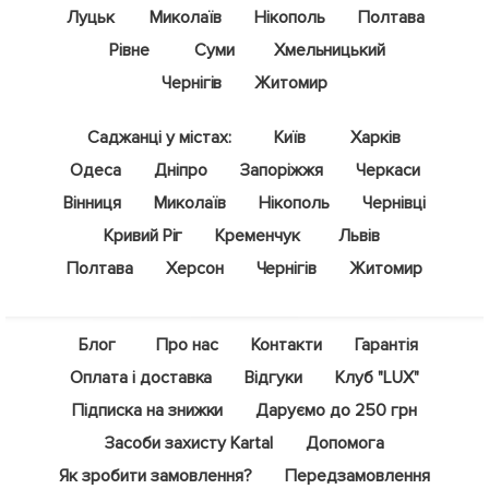
Луцьк
Миколаїв
Нікополь
Полтава
Рівне
Суми
Хмельницький
Чернігів
Житомир
Саджанці у містах:
Київ
Харків
Одеса
Дніпро
Запоріжжя
Черкаси
Вінниця
Миколаїв
Нікополь
Чернівці
Кривий Ріг
Кременчук
Львів
Полтава
Херсон
Чернігів
Житомир
Блог
Про нас
Контакти
Гарантія
Оплата і доставка
Відгуки
Клуб "LUX"
Підписка на знижки
Даруємо до 250 грн
Засоби захисту Kartal
Допомога
Як зробити замовлення?
Передзамовлення