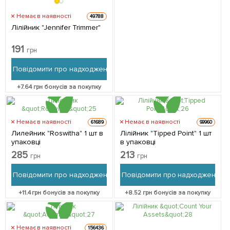
Немає в наявності
49788
Лілійник "Jennifer Trimmer"
191
грн
Повідомити про надходження
+
7.64
грн бонусів за покупку
Немає в наявності
Немає в наявності
61689
99960
Лилейник "Roswitha" 1 шт в
Лілійник "Tipped Point" 1 шт
упаковці
в упаковці
285
213
грн
грн
Повідомити про надходження
Повідомити про надходження
+
11.4
грн бонусів за покупку
+
8.52
грн бонусів за покупку
Немає в наявності
156436