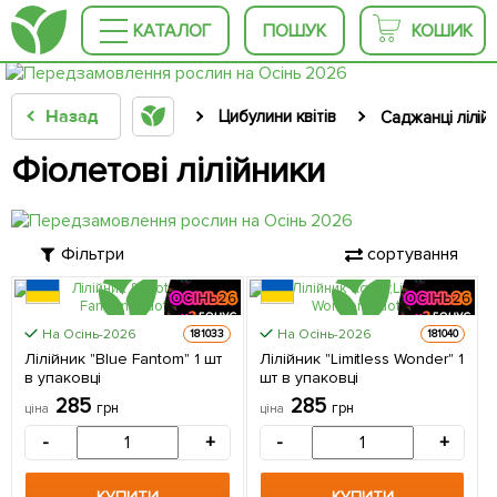
КАТАЛОГ
ПОШУК
КОШИК
Назад
Цибулини квітів
Саджанці лілій
Фіолетові лілійники
Фільтри
сортування
На Осінь-2026
На Осінь-2026
181033
181040
Лілійник "Blue Fantom" 1 шт
Лілійник "Limitless Wonder" 1
в упаковці
шт в упаковці
285
285
грн
грн
ціна
ціна
-
+
-
+
КУПИТИ
КУПИТИ