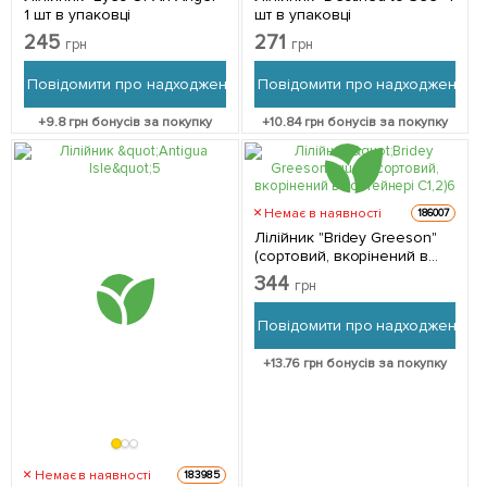
1 шт в упаковці
шт в упаковці
245
271
грн
грн
Повідомити про надходження
Повідомити про надходження
+
9.8
грн бонусів за покупку
+
10.84
грн бонусів за покупку
Немає в наявності
186007
Лілійник "Bridey Greeson"
(сортовий, вкорінений в
контейнері С1,2) 1
344
грн
саджанець в упаковці
Повідомити про надходження
+
13.76
грн бонусів за покупку
Немає в наявності
183985