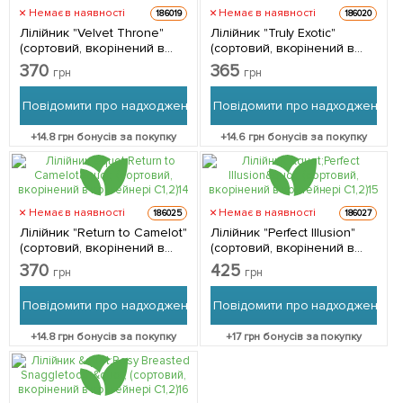
Немає в наявності
Немає в наявності
186019
186020
Лілійник "Velvet Throne"
Лілійник "Truly Exotic"
(сортовий, вкорінений в
(сортовий, вкорінений в
контейнері С1,2) 1
контейнері С1,2) 1
370
365
грн
грн
саджанець в упаковці
саджанець в упаковці
Повідомити про надходження
Повідомити про надходження
+
14.8
грн бонусів за покупку
+
14.6
грн бонусів за покупку
Немає в наявності
Немає в наявності
186025
186027
Лілійник "Return to Camelot"
Лілійник "Perfect Illusion"
(сортовий, вкорінений в
(сортовий, вкорінений в
контейнері С1,2) 1
контейнері С1,2) 1
370
425
грн
грн
саджанець в упаковці
саджанець в упаковці
Повідомити про надходження
Повідомити про надходження
+
14.8
грн бонусів за покупку
+
17
грн бонусів за покупку