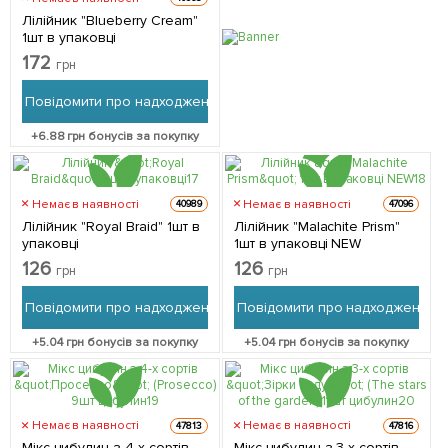
Лілійник "Blueberry Cream"
1шт в упаковці
172
грн
Повідомити про надходження
+
6.88
грн бонусів за покупку
Немає в наявності
Немає в наявності
40989
47096
Лілійник "Royal Braid" 1шт в
Лілійник "Malachite Prism"
упаковці
1шт в упаковці NEW
126
126
грн
грн
Повідомити про надходження
Повідомити про надходження
+
5.04
грн бонусів за покупку
+
5.04
грн бонусів за покупку
Немає в наявності
Немає в наявності
47813
47816
Мікс цибулин з 4-х сортів
Мікс цибулин з 3-х сортів