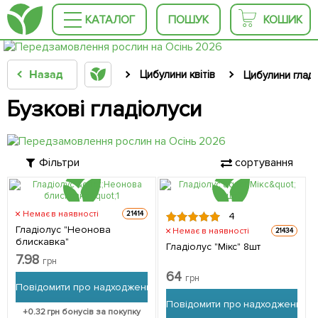
КАТАЛОГ
ПОШУК
КОШИК
Назад
Цибулини квітів
Цибулини гладі
Бузкові гладіолуси
Фільтри
сортування
Немає в наявності
21414
4
Гладіолус "Неонова
Немає в наявності
21434
блискавка"
Гладіолус "Мікс" 8шт
7.98
грн
64
грн
Повідомити про надходження
Повідомити про надходження
+
0.32
грн бонусів за покупку