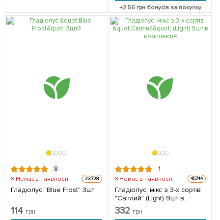
+
2.56
грн бонусів за покупку
8
1
Немає в наявності
Немає в наявності
23728
45744
Гладіолус "Blue Frost" 3шт
Гладіолус, мікс з 3-х сортів
"Світлий" (Light) 9шт в
комплекті
114
332
грн
грн