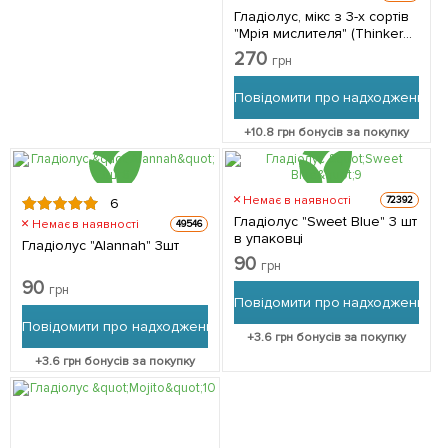
Гладіолус, мікс з 3-х сортів
"Мрія мислителя" (Thinker
dream) 9шт в комплекті
270
грн
Повідомити про надходження
+
10.8
грн бонусів за покупку
Немає в наявності
72392
6
Гладіолус "Sweet Blue" 3 шт
Немає в наявності
49546
в упаковці
Гладіолус "Alannah" 3шт
90
грн
90
грн
Повідомити про надходження
Повідомити про надходження
+
3.6
грн бонусів за покупку
+
3.6
грн бонусів за покупку