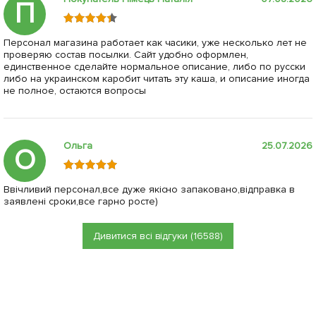
П
Персонал магазина работает как часики, уже несколько лет не
проверяю состав посылки. Сайт удобно оформлен,
единственное сделайте нормальное описание, либо по русски
либо на украинском каробит читать эту каша, и описание иногда
не полное, остаются вопросы
Ольга
25.07.2026
О
Ввічливий персонал,все дуже якісно запаковано,відправка в
заявлені сроки,все гарно росте)
Дивитися всі відгуки (16588)