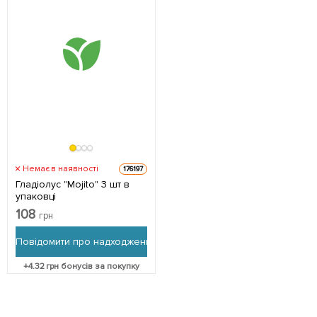
Немає в наявності
176197
Гладіолус "Mojito" 3 шт в
упаковці
108
грн
Повідомити про надходження
+
4.32
грн бонусів за покупку