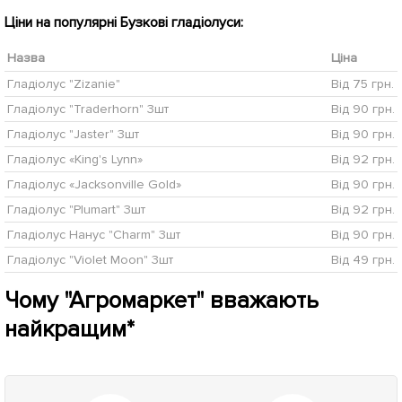
Ціни на популярні Бузкові гладіолуси:
Назва
Ціна
Гладіолус "Zizanie"
Від 75 грн.
Гладіолус "Traderhorn" 3шт
Від 90 грн.
Гладіолус "Jaster" 3шт
Від 90 грн.
Гладіолус «King's Lynn»
Від 92 грн.
Гладіолус «Jacksonville Gold»
Від 90 грн.
Гладіолус "Plumart" 3шт
Від 92 грн.
Гладіолус Нанус "Charm" 3шт
Від 90 грн.
Гладіолус "Violet Moon" 3шт
Від 49 грн.
Чому "Агромаркет" вважають
найкращим*