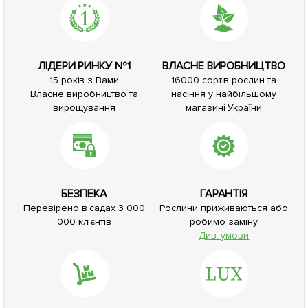
ЛІДЕРИ РИНКУ №1
ВЛАСНЕ ВИРОБНИЦТВО
15 років з Вами
16000 сортів рослин та
Власне виробництво та
насіння у найбільшому
вирощування
магазині України
БЕЗПЕКА
ГАРАНТІЯ
Перевірено в садах 3 000
Рослини приживаються або
000 клієнтів
робимо заміну
Див. умови