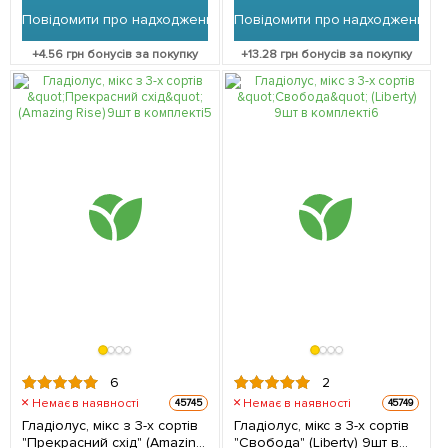
Повідомити про надходження
Повідомити про надходження
+
4.56
грн бонусів за покупку
+
13.28
грн бонусів за покупку
6
2
Немає в наявності
Немає в наявності
45745
45749
Гладіолус, мікс з 3-х сортів
Гладіолус, мікс з 3-х сортів
"Прекрасний схід" (Amazing
"Свобода" (Liberty) 9шт в