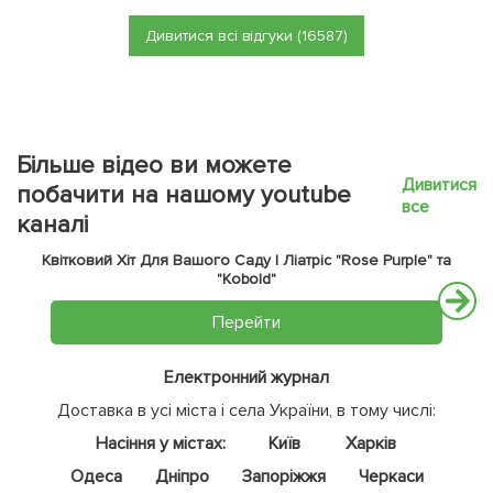
Дивитися всі відгуки (16587)
Більше відео ви можете
Дивитися
побачити на нашому youtube
все
каналі
Квітковий Хіт Для Вашого Саду | Ліатріс "Rose Purple" та
"Kobold"
Перейти
Електронний журнал
Доставка в усі міста і села України, в тому числі:
Насіння у містах:
Київ
Харків
Одеса
Дніпро
Запоріжжя
Черкаси