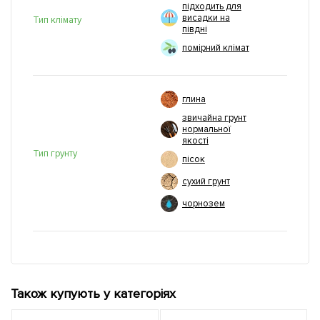
підходить для
висадки на
Тип клімату
півдні
помірний клімат
глина
звичайна грунт
нормальної
якості
Тип грунту
пісок
сухий грунт
чорнозем
Також купують у категоріях