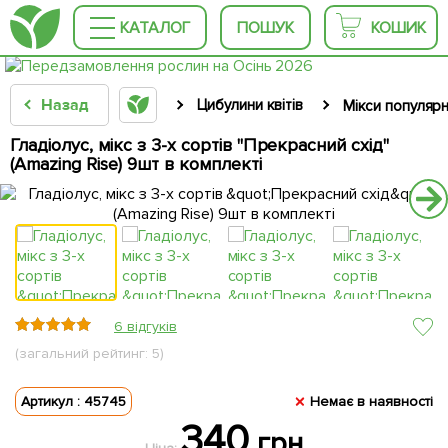
КАТАЛОГ
ПОШУК
КОШИК
Назад
Цибулини квітів
Мікси популяр
Гладіолус, мікс з 3-х сортів "Прекрасний схід"
(Amazing Rise) 9шт в комплекті
6 відгуків
(загальний рейтинг: 5)
Артикул : 45745
Немає в наявності
340
грн