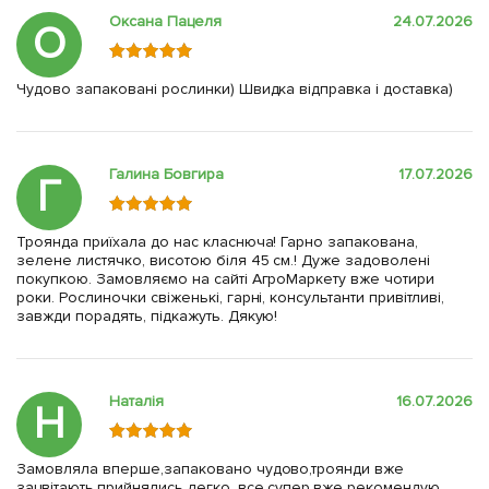
Оксана Пацеля
24.07.2026
О
Чудово запаковані рослинки) Швидка відправка і доставка)
Галина Бовгира
17.07.2026
Г
Троянда приїхала до нас класнюча! Гарно запакована,
зелене листячко, висотою біля 45 см.! Дуже задоволені
покупкою. Замовляємо на сайті АгроМаркету вже чотири
роки. Рослиночки свіженькі, гарні, консультанти привітливі,
завжди порадять, підкажуть. Дякую!
Наталія
16.07.2026
Н
Замовляла вперше,запаковано чудово,троянди вже
зацвітають,прийнялись легко, все супер,вже рекомендую