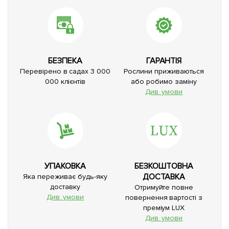
БЕЗПЕКА
ГАРАНТІЯ
Перевірено в садах 3 000
Рослини приживаються
000 клієнтів
або робимо заміну
Див. умови
УПАКОВКА
БЕЗКОШТОВНА
ДОСТАВКА
Яка переживає будь-яку
доставку
Отримуйте повне
Див. умови
повернення вартості з
преміум LUX
Див. умови