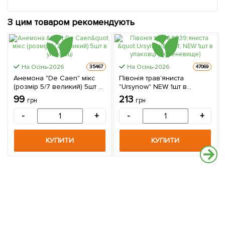
З цим товаром рекомендують
На Осінь-2026
На Осінь-2026
35467
47069
Анемона "De Caen" мікс
Півонія трав'яниста
(розмір 5/7 великий) 5шт в
"Ursynow" NEW 1шт в
упаковці
упаковці (Кореневище)
99
213
грн
грн
-
+
-
+
КУПИТИ
КУПИТИ