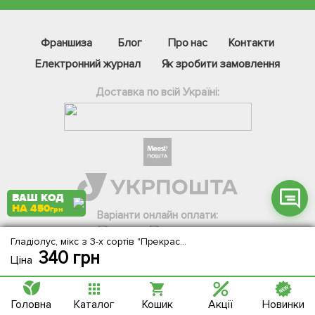
Фейсбук
Франшиза
Блог
Про нас
Контакти
Телеграм
Електронний журнал
Як зробити замовлення
Вайбер
Доставка по всій Україні:
Інстаграм
Онлайн чат
ВАШ КОД
НА 450
грн
Варіанти онлайн оплати:
Гладіолус, мікс з 3-х сортів "Прекрасний схід" (Amazing Rise) 9шт в комплекті
340
грн
Ціна
Головна
Каталог
Кошик
Акції
Новинки