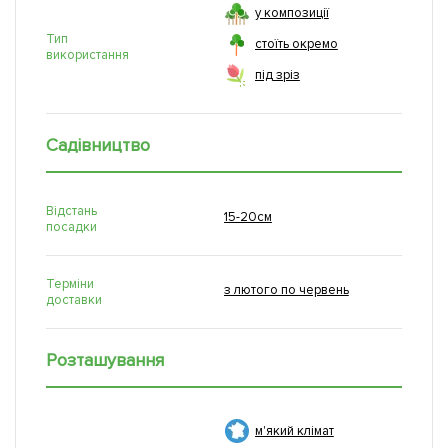
у композиції
Тип
стоїть окремо
використання
під зріз
Садівництво
Відстань
15-20см
посадки
Терміни
з лютого по червень
доставки
Розташування
м'який клімат