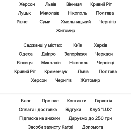
Херсон
Львів
Вінниця
Кривий Ріг
Луцьк
Миколаїв
Нікополь
Полтава
Рівне
Суми
Хмельницький
Чернігів
Житомир
Саджанці у містах:
Київ
Харків
Одеса
Дніпро
Запоріжжя
Черкаси
Вінниця
Миколаїв
Нікополь
Чернівці
Кривий Ріг
Кременчук
Львів
Полтава
Херсон
Чернігів
Житомир
Блог
Про нас
Контакти
Гарантія
Оплата і доставка
Відгуки
Клуб "LUX"
Підписка на знижки
Даруємо до 250 грн
Засоби захисту Kartal
Допомога