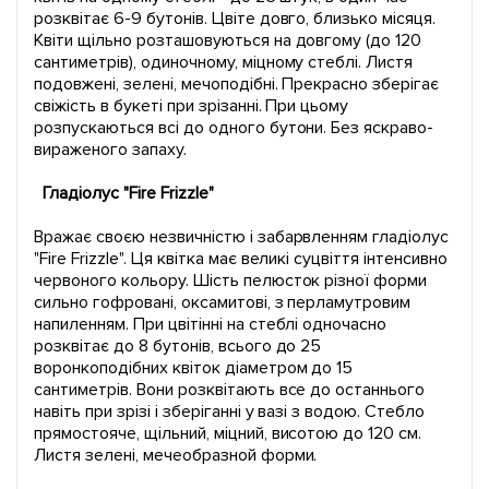
розквітає 6-9 бутонів. Цвіте довго, близько місяця.
Квіти щільно розташовуються на довгому (до 120
сантиметрів), одиночному, міцному стеблі. Листя
подовжені, зелені, мечоподібні. Прекрасно зберігає
свіжість в букеті при зрізанні. При цьому
розпускаються всі до одного бутони. Без яскраво-
вираженого запаху.
Гладіолус "Fire Frizzle"
Вражає своєю незвичністю і забарвленням гладіолус
"Fire Frizzle". Ця квітка має великі суцвіття інтенсивно
червоного кольору. Шість пелюсток різної форми
сильно гофровані, оксамитові, з перламутровим
напиленням. При цвітінні на стеблі одночасно
розквітає до 8 бутонів, всього до 25
воронкоподібних квіток діаметром до 15
сантиметрів. Вони розквітають все до останнього
навіть при зрізі і зберіганні у вазі з водою. Стебло
прямостояче, щільний, міцний, висотою до 120 см.
Листя зелені, мечеобразной форми.