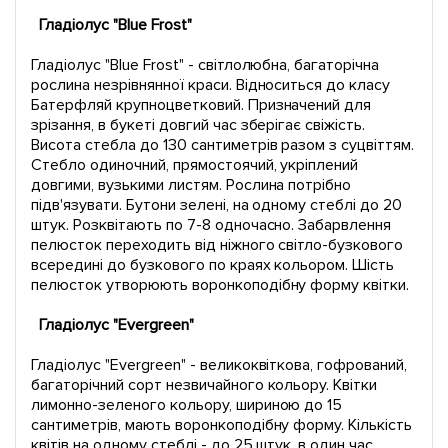
Гладіолус "Blue Frost"
Гладіолус "Blue Frost" - світлолюбна, багаторічна
рослина незрівнянної краси. Відноситься до класу
Батерфляй крупноцветковий. Призначений для
зрізання, в букеті довгий час зберігає свіжість.
Висота стебла до 130 сантиметрів разом з суцвіттям.
Стебло одиночний, прямостоячий, укріплений
довгими, вузькими листям. Рослина потрібно
підв'язувати. Бутони зелені, на одному стеблі до 20
штук. Розквітають по 7-8 одночасно. Забарвлення
пелюсток переходить від ніжного світло-бузкового
всередині до бузкового по краях кольором. Шість
пелюсток утворюють воронкоподібну форму квітки.
Гладіолус "Evergreen"
Гладіолус "Evergreen" - великоквіткова, гофрований,
багаторічний сорт незвичайного кольору. Квітки
лимонно-зеленого кольору, шириною до 15
сантиметрів, мають воронкоподібну форму. Кількість
квітів на одному стеблі - до 25 штук, в один час