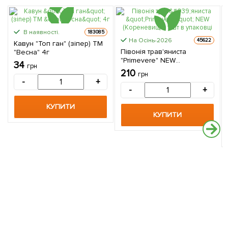
В наявності.
183085
На Осінь-2026
45622
Кавун "Топ ган" (зіпер) ТМ
Півонія трав'яниста
"Весна" 4г
"Primevere" NEW
34
грн
(Кореневище) 1 шт в
210
грн
упаковці
-
+
-
+
КУПИТИ
КУПИТИ