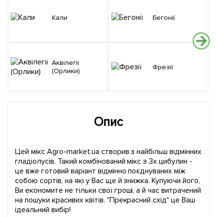
Кали
Бегонії
Аквілегіі
Фрезії
(Орлики)
Опис
Цей мікс Agro-market.ua створив з найбільш відмінних
гладіолусів. Такий комбінований мікс з 3х цибулин -
це вже готовий варіант відмінно поєднуваних між
собою сортів, на які у Вас ще й знижка. Купуючи його,
Ви економите не тільки свої гроші, а й час витрачений
на пошуки красивих квітів. "Прекрасний схід" це Ваш
ідеальний вибір!