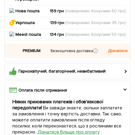
Нова пошта
159 грн
(повернемо
бонусами
50
грн)
Укрпошта
139 грн
(повернемо
бонусами
35
грн)
Meest пошта
134 грн
(повернемо
бонусами
50
грн)
PREMIUM
Дізнатися
Безкоштовна доставка
Гарноквітучий, багаторічний, невибагливий
Оплата після отримання
Ніяких прихованих платежів і обов'язкової
передоплати!
Ви завжди знаєте, скільки заплатите
за замовлення і точну вартість доставки. Так само,
можете оплатити замовлення після огляду
посилки, коли переконаєтеся, що з рослинами все
прекрасно.
Дізнатися більше про оплату