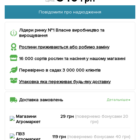
Ціна:
Повідомити про надходження
Лідери ринку №1 Власне виробництво та
вирощування
Рослини приживаються або робимо заміну
16 000 сортів рослин та насіння у нашому магазині
Перевірено в садах 3 000 000 клієнтів
Упаковка яка переживає будь-яку доставку
Доставка замовлень
Детальніше
→
Магазини
29 грн
(повернемо
бонусами
20
Агромаркет
грн)
ПВЗ
119 грн
(повернемо
бонусами
40
грн)
Агромаркет