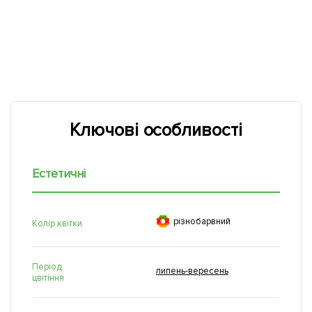
Ключові особливості
Естетичні

рiзнобарвний
Колір квітки
Період
липень-вересень
цвітіння