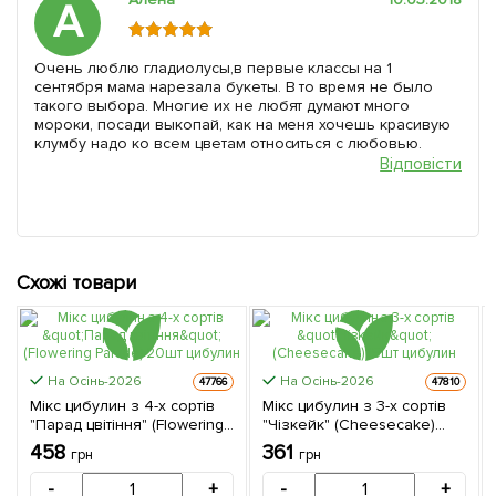
А
Очень люблю гладиолусы,в первые классы на 1
сентября мама нарезала букеты. В то время не было
такого выбора. Многие их не любят думают много
мороки, посади выкопай, как на меня хочешь красивую
клумбу надо ко всем цветам относиться с любовью.
Відповісти
Схожі товари
На Осінь-2026
На Осінь-2026
47766
47810
Мікс цибулин з 4-х сортів
Мікс цибулин з 3-х сортів
"Парад цвітіння" (Flowering
"Чізкейк" (Cheesecake)
Parade) 20шт цибулин
15шт цибулин
458
361
грн
грн
-
+
-
+