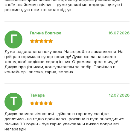
своїм знайомим,ввічливі і дуже уважні менеджера, дякую і
рекомендую всім хто читає відгук
Галина Бовгира
16.07.2026
Г
Дуже задоволена покупкою. Часто роблю замовлення. На
цей раз отримала супер троянду! Дуже хотіла насичено
жовту, щоб виділити серед інших. Отримала просто чудо!
Дякую працівникам, консультантам за вибір. Прийшла в
контейнері, висока, гарна, зелена.
Тамара
12.07.2026
Т
Дякую за мирт кімнатний - дійшов в гарному стані,не
дивлячись на те,що прийшлось рослини в пути знаходиться
більше 70 годин - був гарно упакован и вижил попри всі
негаразди