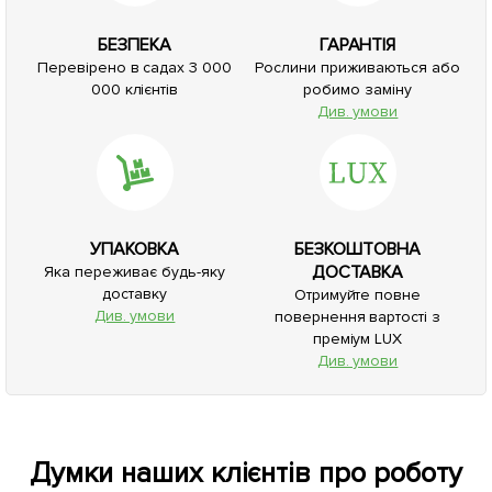
БЕЗПЕКА
ГАРАНТІЯ
Перевірено в садах 3 000
Рослини приживаються або
000 клієнтів
робимо заміну
Див. умови
УПАКОВКА
БЕЗКОШТОВНА
ДОСТАВКА
Яка переживає будь-яку
доставку
Отримуйте повне
Див. умови
повернення вартості з
преміум LUX
Див. умови
Думки наших клієнтів про роботу