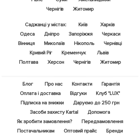
Чернігів
Житомир
Саджанці у містах:
Київ
Харків
Одеса
Дніпро
Запоріжжя
Черкаси
Вінниця
Миколаїв
Нікополь
Чернівці
Кривий Ріг
Кременчук
Львів
Полтава
Херсон
Чернігів
Житомир
Блог
Про нас
Контакти
Гарантія
Оплата і доставка
Відгуки
Клуб "LUX"
Підписка на знижки
Даруємо до 250 грн
Засоби захисту Kartal
Допомога
Як зробити замовлення?
Передзамовлення
Постачальникам
Оптовий прайс
Бренди