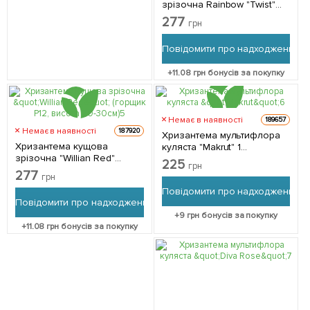
зрізочна Rainbow "Twist"
(горщик P12, висота 20-
277
грн
30см) 1 саджанець в
упаковці
Повідомити про надходження
+
11.08
грн бонусів за покупку
Немає в наявності
189657
Немає в наявності
187920
Хризантема мультифлора
Хризантема кущова
куляста "Makrut" 1
зрізочна "Willian Red"
саджанець в упаковці
225
грн
(горщик P12, висота 20-
277
грн
30см) 1 саджанець в
Повідомити про надходження
упаковці
Повідомити про надходження
+
9
грн бонусів за покупку
+
11.08
грн бонусів за покупку