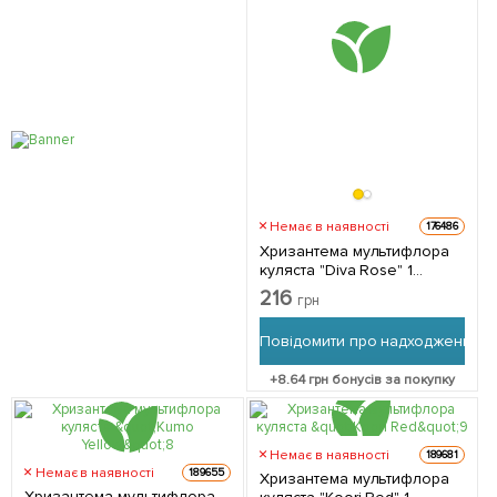
Немає в наявності
176486
Хризантема мультифлора
куляста "Diva Rose" 1
саджанець в упаковці
216
грн
Повідомити про надходження
+
8.64
грн бонусів за покупку
Немає в наявності
189681
Немає в наявності
189655
Хризантема мультифлора
Хризантема мультифлора