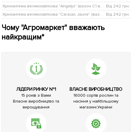
Хризантема великоквіткова "Angelys" (вазон С1 висота 20-30см)
Від 242 грн.
Хризантема великоквіткова "Caracas Jaune" (вазон С1 висота 20-30см)
Від 242 грн.
Чому "Агромаркет" вважають
найкращим*
ЛІДЕРИ РИНКУ №1
ВЛАСНЕ ВИРОБНИЦТВО
15 років з Вами
16000 сортів рослин та
Власне виробництво та
насіння у найбільшому
вирощування
магазині України