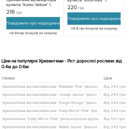
куляста "Koori Red" 1
куляста "Kumo Yellow" 1
саджанець в упаковці
220
грн
саджанець в упаковці
216
грн
Повідомити про надходження
Повідомити про надходження
+
8.8
грн бонусів за покупку
+
8.64
грн бонусів за покупку
Ціни на популярні Хризантеми - Ріст дорослої рослини: від
0.4м до 0.6м:
Назва
Ціна
Хризантема великоквіткова "Malabar Pink" (вазон С1 висота 20-30см)
Від 242 грн.
Хризантема великоквіткова "Jokapi Jaune" (вазон С1 висота 20-30см)
Від 242 грн.
Хризантема великоквіткова "Diego Rouge" (вазон С1 висота 20-30см)
Від 242 грн.
Хризантема великоквіткова "Daily Mirror Pink" (вазон С1 висота 20-30см)
Від 242 грн.
Хризантема "Daily Mirror Pink" (низькоросла крупноквіткова)
Від 100 грн.
Хризантема великоквіткова "Alaka Jaune" (вазон С1 висота 20-30см)
Від 242 грн.