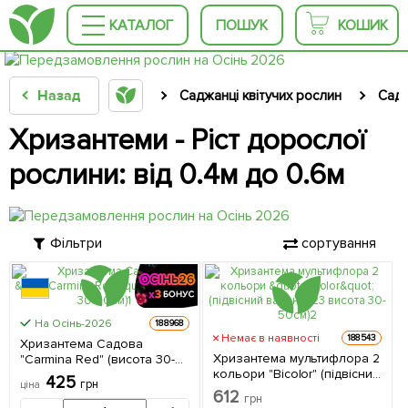
КАТАЛОГ
ПОШУК
КОШИК
Назад
Саджанці квітучих рослин
Садо
Хризантеми - Ріст дорослої
рослини: від 0.4м до 0.6м
Фільтри
сортування
КРУПНОМІР
На Осінь-2026
188968
Немає в наявності
188543
Хризантема Садова
Хризантема мультифлора 2
"Carmina Red" (висота 30-
кольори "Bicolor" (підвісний
50см) 1 саджанець в
425
грн
ціна
вазон Ø23 висота 30-50см)
упаковці
612
грн
2 саджанця в упаковці