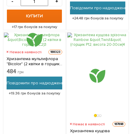
-
+
Повідомити про надходження
КУПИТИ
+
24.48
грн бонусів за покупку
+
17
грн бонусів за покупку
Немає в наявності
188323
Хризантема мультифлора
"Bicolor" (2 квітки в горщику
C2)
484
грн
Повідомити про надходження
+
19.36
грн бонусів за покупку
Немає в наявності
187898
Хризантема кущова