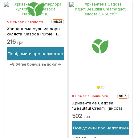
Немає в наявності
101628
Хризантема мультифлора
куляста "Jasoda Purple" 1
саджанець в упаковці
216
грн
Повідомити про надходження
+
8.64
грн бонусів за покупку
Немає в наявності
101670
Хризантема Садова
"Beautiful Cream" (висота
30-50см) 1 саджанець в
502
грн
упаковці
Повідомити про надходження