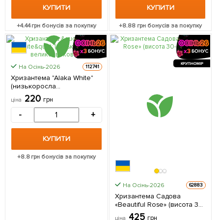
КУПИТИ
КУПИТИ
+
4.44
грн бонусів за покупку
+
8.88
грн бонусів за покупку
КРУПНОМІР
На Осінь-2026
112741
Хризантема "Alaka White"
(низькоросла
великоквіткова) 1
220
грн
ціна
саджанець в упаковці
-
+
КУПИТИ
+
8.8
грн бонусів за покупку
На Осінь-2026
62883
Хризантема Садова
«Beautiful Rose» (висота 30-
50см) 1 саджанець в
425
грн
ціна