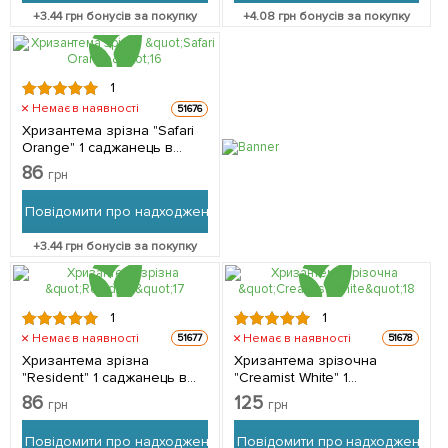
+
3.44
грн бонусів за покупку
+
4.08
грн бонусів за покупку
1
Немає в наявності
51676
Хризантема зрізна "Safari
Orange" 1 саджанець в
упаковці
86
грн
Повідомити про надходження
+
3.44
грн бонусів за покупку
1
1
Немає в наявності
Немає в наявності
51677
51678
Хризантема зрізна
Хризантема зрізочна
"Resident" 1 саджанець в
"Creamist White" 1
упаковці
саджанець в упаковці
86
125
грн
грн
Повідомити про надходження
Повідомити про надходження