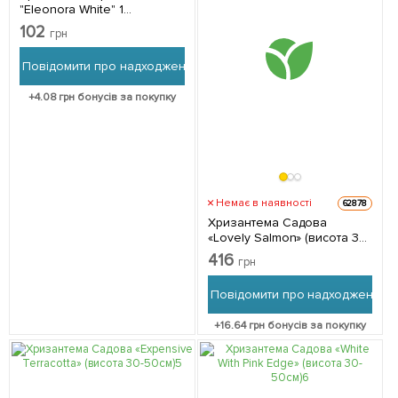
"Eleonora White" 1
саджанець в упаковці
102
грн
Повідомити про надходження
+
4.08
грн бонусів за покупку
Немає в наявності
62878
Хризантема Садова
«Lovely Salmon» (висота 30-
50см) 1 саджанець в
416
грн
упаковці
Повідомити про надходження
+
16.64
грн бонусів за покупку