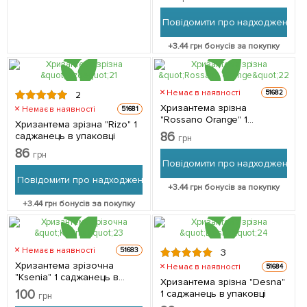
Повідомити про надходження
+
3.44
грн бонусів за покупку
Немає в наявності
51682
2
Хризантема зрізна
Немає в наявності
51681
"Rossano Orange" 1
Хризантема зрізна "Rizo" 1
саджанець в упаковці
86
саджанець в упаковці
грн
86
грн
Повідомити про надходження
Повідомити про надходження
+
3.44
грн бонусів за покупку
+
3.44
грн бонусів за покупку
Немає в наявності
51683
3
Хризантема зрізочна
Немає в наявності
51684
"Ksenia" 1 саджанець в
Хризантема зрізна "Desna"
упаковці
100
1 саджанець в упаковці
грн