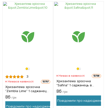
Немає в наявності
50798
3
Хризантема зрізочна
Немає в наявності
50797
"Safina" 1 саджанець в
Хризантема зрізочна
упаковці
86
"Zembla Lime" 1 саджанець
грн
в упаковці
86
грн
Повідомити про надходження
Повідомити про надходження