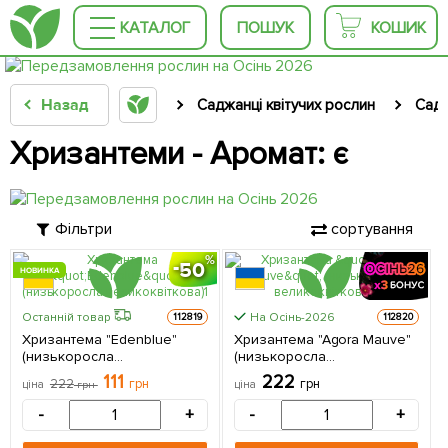
КАТАЛОГ
ПОШУК
КОШИК
Назад
Саджанці квітучих рослин
Садо
Хризантеми - Аромат: є
Фільтри
сортування
50
НОВИНКА
На Осінь-2026
Останній товар
112819
112820
Хризантема "Edenblue"
Хризантема "Agora Mauve"
(низькоросла
(низькоросла
великоквіткова) 1
великоквіткова) 1
111
222
222
грн
грн
ціна
грн
ціна
саджанець в упаковці
саджанець в упаковці
-
+
-
+