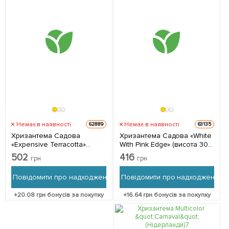
Немає в наявності
Немає в наявності
62889
63135
Хризантема Садова
Хризантема Садова «White
«Expensive Terracotta»
With Pink Edge» (висота 30-
(висота 30-50см) 1
50см) 1 саджанець в
502
416
грн
грн
саджанець в упаковці
упаковці
Повідомити про надходження
Повідомити про надходження
+
20.08
грн бонусів за покупку
+
16.64
грн бонусів за покупку