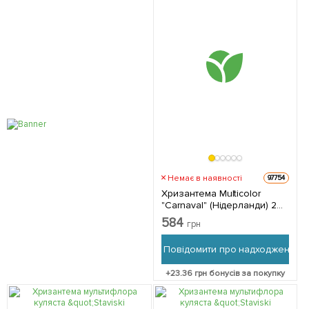
Немає в наявності
97754
Хризантема Multicolor
"Carnaval" (Нідерланди) 2
саджанця в упаковці
584
грн
Повідомити про надходження
+
23.36
грн бонусів за покупку