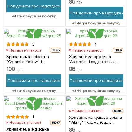
86
грн
Повідомити про надходження
Повідомити про надходження
+
4
грн бонусів за покупку
+
3.44
грн бонусів за покупку
3
1
Немає в наявності
Немає в наявності
51685
51686
Хризантема зрізочна
Хризантема зрізочна
"Creamist Yellow" 1
"Asteroid" 1 саджанець в
саджанець в упаковці
упаковці
100
86
грн
грн
Повідомити про надходження
Повідомити про надходження
+
4
грн бонусів за покупку
+
3.44
грн бонусів за покупку
Немає в наявності
51688
1
Хризантема кущова зрізна
"Viking" 1 саджанець в
Немає в наявності
51687
упаковці
Хризантема індійська
86
грн