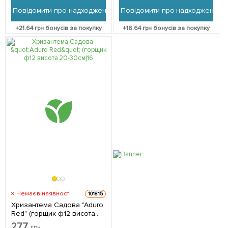
Повідомити про надходження
Повідомити про надходження
+
21.64
грн бонусів за покупку
+
16.64
грн бонусів за покупку
Немає в наявності
101815
Хризантема Садова "Aduro
Red" (горщик ф12 висота
20-30см) 1 саджанець в
277
грн