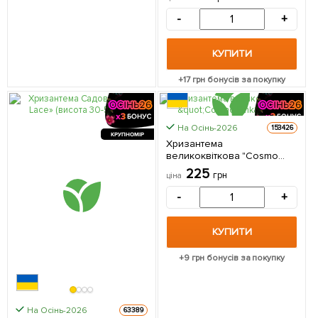
упаковці
-
+
КУПИТИ
+
17
грн бонусів за покупку
На Осінь-2026
153426
КРУПНОМІР
Хризантема
великоквіткова "Cosmo
Pink" 1 саджанець в
225
грн
ціна
упаковці
-
+
КУПИТИ
+
9
грн бонусів за покупку
На Осінь-2026
63389