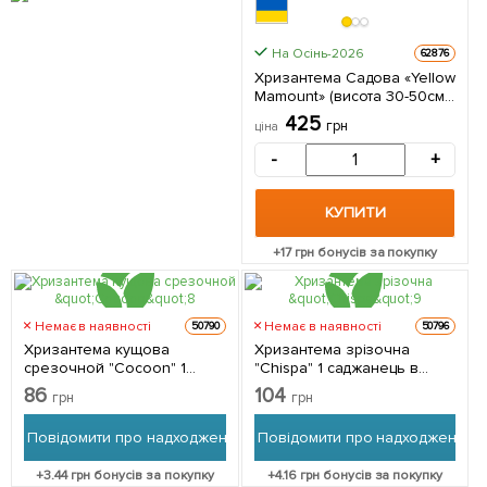
На Осінь-2026
62876
Хризантема Садова «Yellow
Mamount» (висота 30-50см)
1 саджанець в упаковці
425
грн
ціна
-
+
КУПИТИ
+
17
грн бонусів за покупку
Немає в наявності
Немає в наявності
50790
50796
Хризантема кущова
Хризантема зрізочна
срезочной "Cocoon" 1
"Chispa" 1 саджанець в
саджанець в упаковці
упаковці
86
104
грн
грн
Повідомити про надходження
Повідомити про надходження
+
3.44
грн бонусів за покупку
+
4.16
грн бонусів за покупку