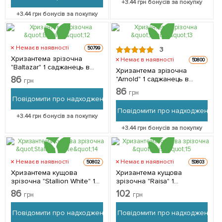
+
3.44
грн бонусів за покупку
+
3.44
грн бонусів за покупку
Немає в наявності
50799
3
Хризантема зрізочна
Немає в наявності
50800
"Baltazar" 1 саджанець в
Хризантема зрізочна
упаковці
86
"Arnold" 1 саджанець в
грн
упаковці
86
грн
Повідомити про надходження
Повідомити про надходження
+
3.44
грн бонусів за покупку
+
3.44
грн бонусів за покупку
Немає в наявності
Немає в наявності
50802
50803
Хризантема кущова
Хризантема кущова
зрізочна "Stallion White" 1
зрізочна "Raisa" 1
саджанець в упаковці
саджанець в упаковці
86
102
грн
грн
Повідомити про надходження
Повідомити про надходження