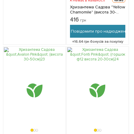
Немає в наявності
103582
Хризантема Садова "Yellow
Chamomile" (висота 30-
50см) 1 саджанець в
416
грн
упаковці
Повідомити про надходження
+
16.64
грн бонусів за покупку