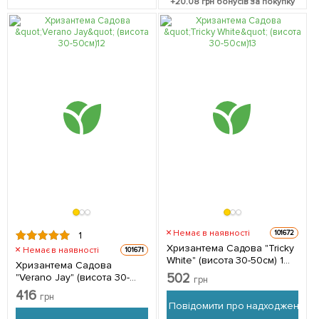
+
20.08
грн бонусів за покупку
Немає в наявності
101672
1
Хризантема Садова "Tricky
Немає в наявності
101671
White" (висота 30-50см) 1
Хризантема Садова
саджанець в упаковці
502
"Verano Jay" (висота 30-
грн
50см) 1 саджанець в
416
грн
упаковці
Повідомити про надходження