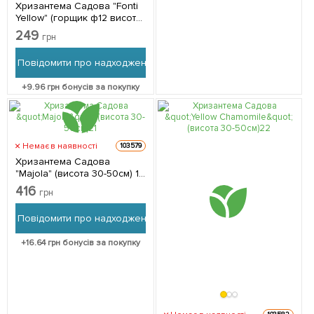
Хризантема Садова "Fonti
Yellow" (горщик ф12 висота
20-30см) 1 саджанець в
249
грн
упаковці
Повідомити про надходження
+
9.96
грн бонусів за покупку
Немає в наявності
103579
Хризантема Садова
"Majola" (висота 30-50см) 1
саджанець в упаковці
416
грн
Повідомити про надходження
+
16.64
грн бонусів за покупку