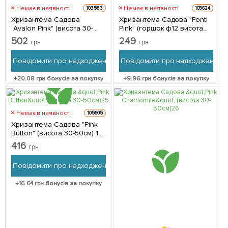
Немає в наявності
Немає в наявності
103583
103624
Хризантема Садова
Хризантема Садова "Fonti
"Avalon Pink" (висота 30-
Pink" (горшок ф12 висота
50см) 1 саджанець в
20-30см)
502
249
грн
грн
упаковці
Повідомити про надходження
Повідомити про надходження
+
20.08
грн бонусів за покупку
+
9.96
грн бонусів за покупку
Немає в наявності
105605
Хризантема Садова "Pink
Button" (висота 30-50см) 1
саджанець в упаковці
416
грн
Повідомити про надходження
+
16.64
грн бонусів за покупку