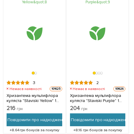
3
2
Немає в наявності
Немає в наявності
101625
101626
Хризантема мультифлора
Хризантема мультифлора
куляста "Staviski Yellow" 1
куляста "Staviski Purple" 1
саджанець в упаковці
саджанець в упаковці
216
204
грн
грн
Повідомити про надходження
Повідомити про надходження
+
8.64
грн бонусів за покупку
+
8.16
грн бонусів за покупку