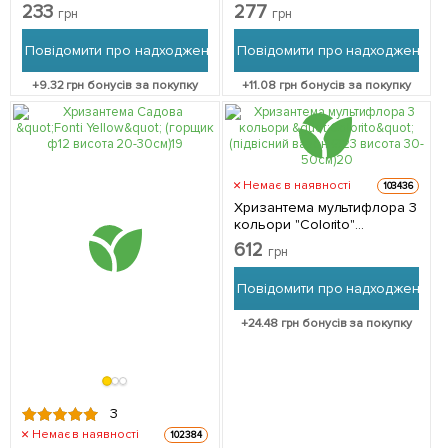
20-30см) 1 саджанець в
20-30см) 1 саджанець в
233
277
грн
грн
упаковці
упаковці
Повідомити про надходження
Повідомити про надходження
+
9.32
грн бонусів за покупку
+
11.08
грн бонусів за покупку
Немає в наявності
103436
Хризантема мультифлора 3
кольори "Colorito"
(підвісний вазон Ø23
612
грн
висота 30-50см) 3 саджанці
в упаковці
Повідомити про надходження
+
24.48
грн бонусів за покупку
3
Немає в наявності
102384