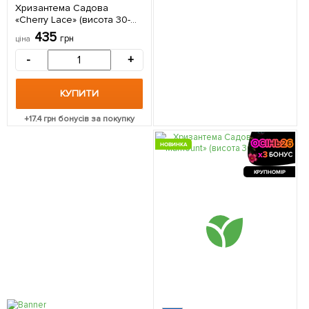
Хризантема Садова
«Cherry Lace» (висота 30-
50см) 1 саджанець в
435
грн
ціна
упаковці
-
+
КУПИТИ
+
17.4
грн бонусів за покупку
НОВИНКА
КРУПНОМІР