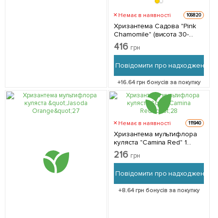
Немає в наявності
106820
Хризантема Садова "Pink
Chamomile" (висота 30-
50см) 1 саджанець в
416
грн
упаковці
Повідомити про надходження
+
16.64
грн бонусів за покупку
Немає в наявності
111940
Хризантема мультифлора
куляста "Camina Red" 1
саджанець в упаковці
216
грн
Повідомити про надходження
+
8.64
грн бонусів за покупку