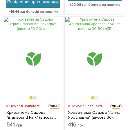
Повідомити про надходження
+
20.08
грн бонусів за покупку
+
16.64
грн бонусів за покупку
Немає в наявності
Немає в наявності
101673
101674
Хризантема Садова
Хризантема Садова "Ганна
"Bransound Pink" (висота
Ярославна" (висота 30-
30-50см) 1 саджанець в
50см) 1 саджанець в
541
416
грн
грн
упаковці
упаковці