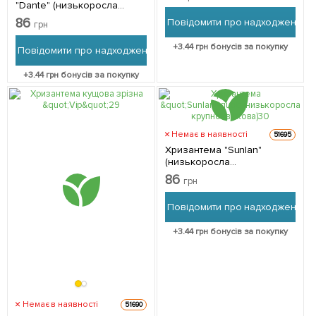
"Dante" (низькоросла
среднецветковая) 1
86
Повідомити про надходження
грн
саджанець в упаковці
+
3.44
грн бонусів за покупку
Повідомити про надходження
+
3.44
грн бонусів за покупку
Немає в наявності
51695
Хризантема "Sunlan"
(низькоросла
крупноквіткова) 1
86
грн
саджанець в упаковці
Повідомити про надходження
+
3.44
грн бонусів за покупку
Немає в наявності
51690