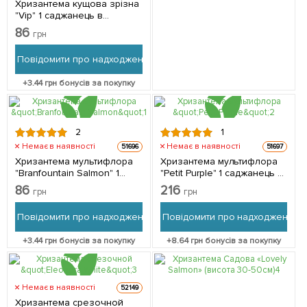
Хризантема кущова зрізна
"Vip" 1 саджанець в
упаковці
86
грн
Повідомити про надходження
+
3.44
грн бонусів за покупку
2
1
Немає в наявності
Немає в наявності
51696
51697
Хризантема мультифлора
Хризантема мультифлора
"Branfountain Salmon" 1
"Petit Purple" 1 саджанець в
саджанець в упаковці
упаковці
86
216
грн
грн
Повідомити про надходження
Повідомити про надходження
+
3.44
грн бонусів за покупку
+
8.64
грн бонусів за покупку
Немає в наявності
52149
Хризантема срезочной