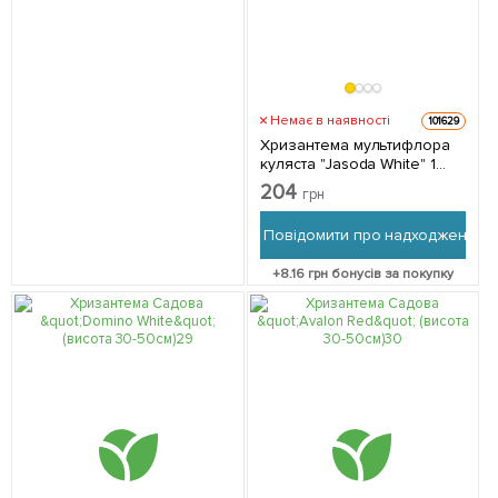
Немає в наявності
101629
Хризантема мультифлора
куляста "Jasoda White" 1
саджанець в упаковці
204
грн
Повідомити про надходження
+
8.16
грн бонусів за покупку