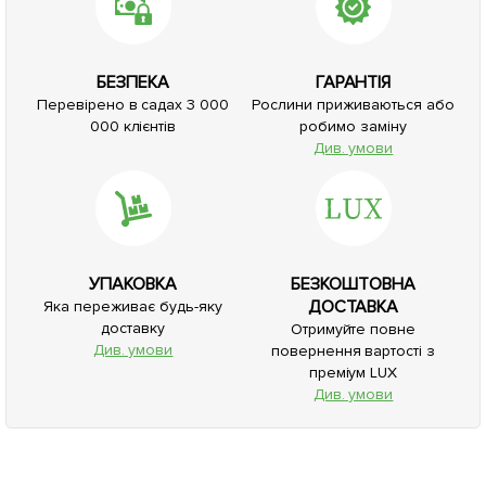
БЕЗПЕКА
ГАРАНТІЯ
Перевірено в садах 3 000
Рослини приживаються або
000 клієнтів
робимо заміну
Див. умови
УПАКОВКА
БЕЗКОШТОВНА
ДОСТАВКА
Яка переживає будь-яку
доставку
Отримуйте повне
Див. умови
повернення вартості з
преміум LUX
Див. умови