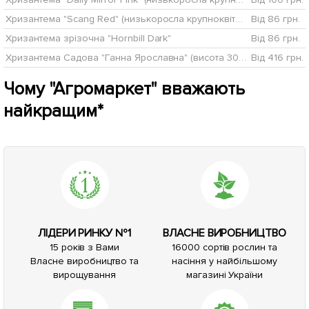
Хризантема "Scang Red" (низькоросла крупноквіткова)
Від 86 грн.
Хризантема зрізочна "Hornbill Dark"
Від 86 грн.
Хризантема Садова "Ганна Ярославна" (висота 30-50см)
Від 416 грн.
Чому "Агромаркет" вважають
найкращим*
ЛІДЕРИ РИНКУ №1
ВЛАСНЕ ВИРОБНИЦТВО
15 років з Вами
16000 сортів рослин та
Власне виробництво та
насіння у найбільшому
вирощування
магазині України