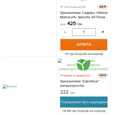
На Осінь-2026
62876
Хризантема Садова «Yellow
Mamount» (висота 30-50см)
1 саджанець в упаковці
425
грн
ціна
-
+
КУПИТИ
+
17
грн бонусів за покупку
Немає в наявності
112819
Хризантема "Edenblue"
(низькоросла
великоквіткова) 1
222
грн
саджанець в упаковці
Повідомити про надходження
+
8.88
грн бонусів за покупку