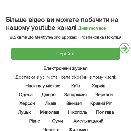
Більше відео ви можете побачити на
нашому youtube каналі
Дивитися все
Від Квітів До Майбутнього Врожаю | Розпаковка Покупця
Перейти
Електронний журнал
Доставка в усі міста і села України, в тому числі:
Насіння у містах:
Київ
Харків
Одеса
Дніпро
Запоріжжя
Черкаси
Херсон
Львів
Вінниця
Кривий Ріг
Луцьк
Миколаїв
Нікополь
Полтава
Рівне
Суми
Хмельницький
Чернігів
Житомир