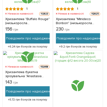
1
1
Немає в наявності
Немає в наявності
112823
112825
Хризантема "Buffalo Rouge"
Хризантема "Minideco
(низькоросла
Bonbon" (низькоросла
великоквіткова) 1
великоквіткова) 1
156
230
грн
грн
саджанець в упаковці
саджанець в упаковці
Повідомити про надходження
Повідомити про надходження
+
6.24
грн бонусів за покупку
+
9.2
грн бонусів за покупку
Немає в наявності
152958
Хризантема букетна
зрізувальна "Anastasia
White" 1 саджанець в
143
грн
упаковці
Повідомити про надходження
+
5.72
грн бонусів за покупку