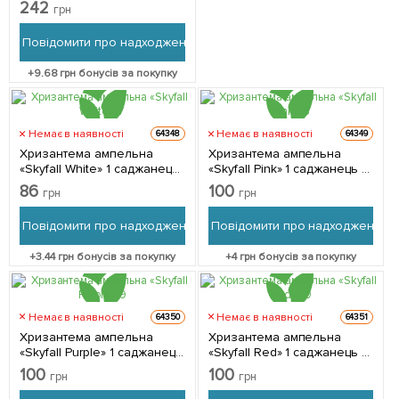
середньоквіткова) 1
242
грн
саджанець в упаковці
Повідомити про надходження
+
9.68
грн бонусів за покупку
Немає в наявності
Немає в наявності
64348
64349
Хризантема ампельна
Хризантема ампельна
«Skyfall White» 1 саджанець
«Skyfall Pink» 1 саджанець в
в упаковці
упаковці
86
100
грн
грн
Повідомити про надходження
Повідомити про надходження
+
3.44
грн бонусів за покупку
+
4
грн бонусів за покупку
Немає в наявності
Немає в наявності
64350
64351
Хризантема ампельна
Хризантема ампельна
«Skyfall Purple» 1 саджанець
«Skyfall Red» 1 саджанець в
в упаковці
упаковці
100
100
грн
грн