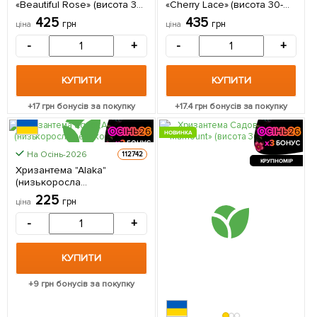
«Beautiful Rose» (висота 30-
«Cherry Lace» (висота 30-
50см) 1 саджанець в
50см) 1 саджанець в
425
435
грн
грн
ціна
ціна
упаковці
упаковці
-
+
-
+
КУПИТИ
КУПИТИ
+
17
грн бонусів за покупку
+
17.4
грн бонусів за покупку
НОВИНКА
На Осінь-2026
112742
КРУПНОМІР
Хризантема "Alaka"
(низькоросла
великоквіткова) 1
225
грн
ціна
саджанець в упаковці
-
+
КУПИТИ
+
9
грн бонусів за покупку