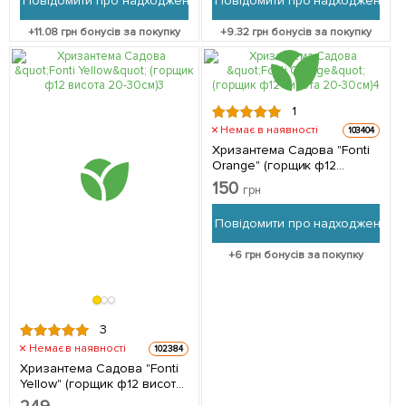
Повідомити про надходження
Повідомити про надходження
+
11.08
грн бонусів за покупку
+
9.32
грн бонусів за покупку
1
Немає в наявності
103404
Хризантема Садова "Fonti
Orange" (горщик ф12
висота 20-30см) 1
150
грн
саджанець в упаковці
Повідомити про надходження
+
6
грн бонусів за покупку
3
Немає в наявності
102384
Хризантема Садова "Fonti
Yellow" (горщик ф12 висота
20-30см) 1 саджанець в