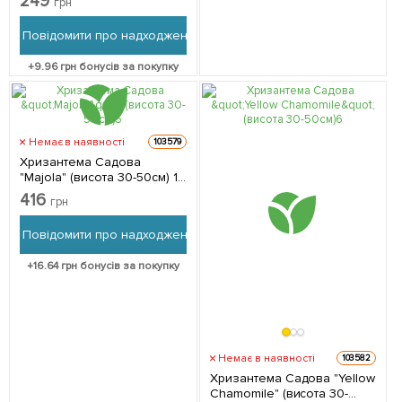
249
грн
упаковці
Повідомити про надходження
+
9.96
грн бонусів за покупку
Немає в наявності
103579
Хризантема Садова
"Majola" (висота 30-50см) 1
саджанець в упаковці
416
грн
Повідомити про надходження
+
16.64
грн бонусів за покупку
Немає в наявності
103582
Хризантема Садова "Yellow
Chamomile" (висота 30-