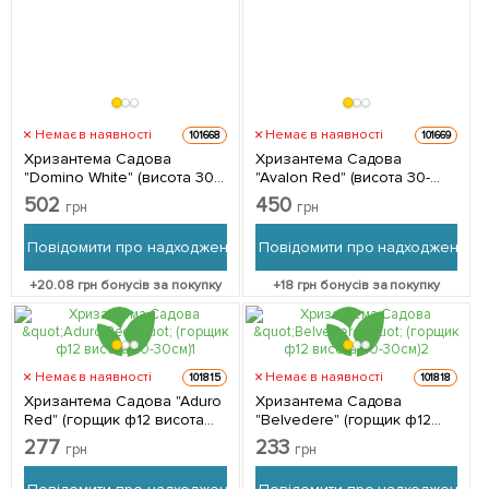
Немає в наявності
Немає в наявності
101668
101669
Хризантема Садова
Хризантема Садова
"Domino White" (висота 30-
"Avalon Red" (висота 30-
50см) 1 саджанець в
50см) 1 саджанець в
502
450
грн
грн
упаковці
упаковці
Повідомити про надходження
Повідомити про надходження
+
20.08
грн бонусів за покупку
+
18
грн бонусів за покупку
Немає в наявності
Немає в наявності
101815
101818
Хризантема Садова "Aduro
Хризантема Садова
Red" (горщик ф12 висота
"Belvedere" (горщик ф12
20-30см) 1 саджанець в
висота 20-30см) 1
277
233
грн
грн
упаковці
саджанець в упаковці