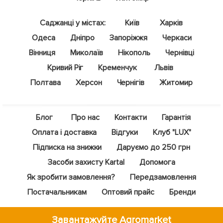
Саджанці у містах:
Київ
Харків
Одеса
Дніпро
Запоріжжя
Черкаси
Вінниця
Миколаїв
Нікополь
Чернівці
Кривий Ріг
Кременчук
Львів
Полтава
Херсон
Чернігів
Житомир
Блог
Про нас
Контакти
Гарантія
Оплата і доставка
Відгуки
Клуб "LUX"
Підписка на знижки
Даруємо до 250 грн
Засоби захисту Kartal
Допомога
Як зробити замовлення?
Передзамовлення
Постачальникам
Оптовий прайс
Бренди
Завантажуйте Agromarket