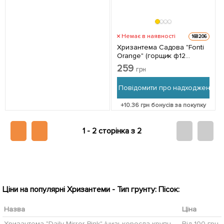
Немає в наявності
168206
Хризантема Садова "Fonti
Orange" (горщик ф12
висота 20-30см) 1
259
грн
саджанець в упаковці
Повідомити про надходження
+
10.36
грн бонусів за покупку
1 -
2 сторінка з 2
Ціни на популярні Хризантеми - Тип грунту: Пісок:
Назва
Ціна
Хризантема "Daily Mirror Pink" (низькоросла крупноквіткова)
Від 100 грн.