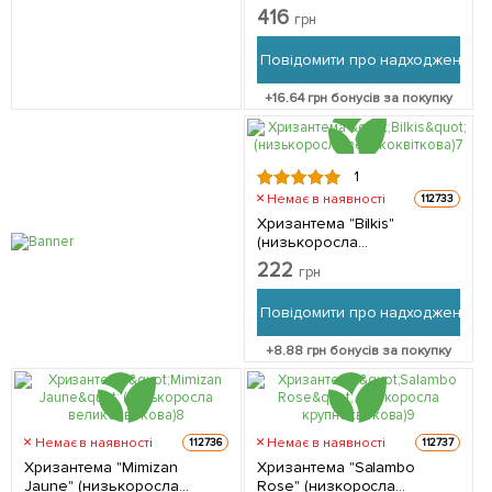
50см) 1 саджанець в
416
грн
упаковці
Повідомити про надходження
+
16.64
грн бонусів за покупку
1
Немає в наявності
112733
Хризантема "Bilkis"
(низькоросла
великоквіткова) 1
222
грн
саджанець в упаковці
Повідомити про надходження
+
8.88
грн бонусів за покупку
Немає в наявності
Немає в наявності
112736
112737
Хризантема "Mimizan
Хризантема "Salambo
Jaune" (низькоросла
Rose" (низкоросла