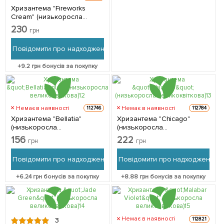
Хризантема "Fireworks
Cream" (низькоросла
великоквіткова) 1
230
грн
саджанець в упаковці
Повідомити про надходження
+
9.2
грн бонусів за покупку
Немає в наявності
Немає в наявності
112746
112784
Хризантема "Bellatia"
Хризантема "Chicago"
(низькоросла
(низькоросла
великоквіткова) 1
великоквіткова) 1
156
222
грн
грн
саджанець в упаковці
саджанець в упаковці
Повідомити про надходження
Повідомити про надходження
+
6.24
грн бонусів за покупку
+
8.88
грн бонусів за покупку
Немає в наявності
112821
3