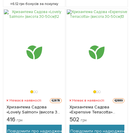
+
6.12
грн бонусів за покупку
Немає в наявності
Немає в наявності
62878
62889
Хризантема Садова
Хризантема Садова
«Lovely Salmon» (висота 30-
«Expensive Terracotta»
50см) 1 саджанець в
(висота 30-50см) 1
416
502
грн
грн
упаковці
саджанець в упаковці
Повідомити про надходження
Повідомити про надходження