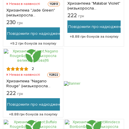
Хризантема "Malabar Violet"
Немає в наявності
112813
(низькоросла
Хризантема "Jade Green"
великоквіткова) 1
222
(низькоросла
грн
саджанець в упаковці
великоквіткова) 1
230
грн
саджанець в упаковці
Повідомити про надходження
Повідомити про надходження
+
8.88
грн бонусів за покупку
+
9.2
грн бонусів за покупку
2
Немає в наявності
112822
Хризантема "Nagano
Rouge" (низькоросла
великоквіткова) 1
222
грн
саджанець в упаковці
Повідомити про надходження
+
8.88
грн бонусів за покупку