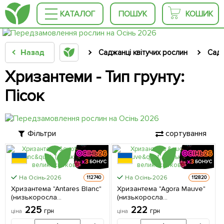
КАТАЛОГ
ПОШУК
КОШИК
Назад
Саджанці квітучих рослин
Садо
Хризантеми - Тип грунту:
Пісок
Фільтри
сортування
На Осінь-2026
На Осінь-2026
112740
112820
Хризантема "Antares Blanc"
Хризантема "Agora Mauve"
(низькоросла
(низькоросла
великоквіткова) 1
великоквіткова) 1
225
222
грн
грн
ціна
ціна
саджанець в упаковці
саджанець в упаковці