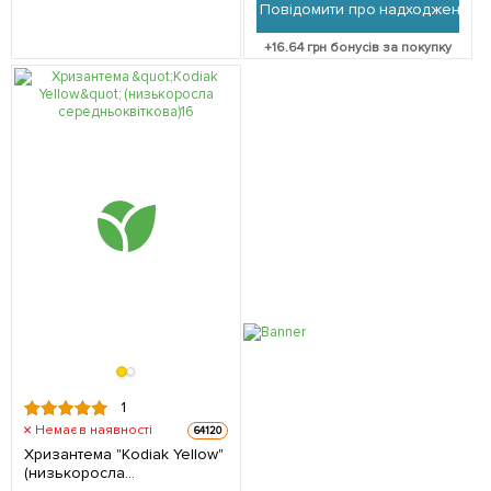
Повідомити про надходження
+
16.64
грн бонусів за покупку
1
Немає в наявності
64120
Хризантема "Kodiak Yellow"
(низькоросла