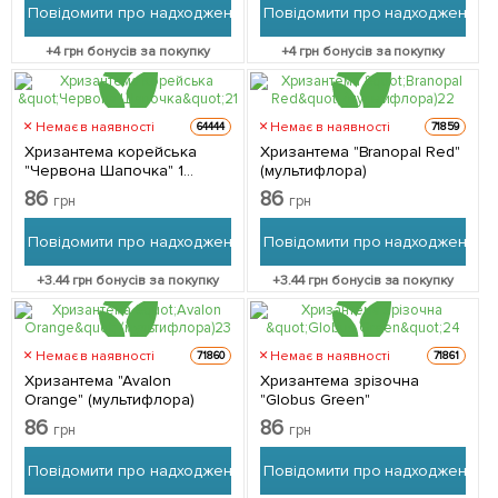
Повідомити про надходження
Повідомити про надходження
+
4
грн бонусів за покупку
+
4
грн бонусів за покупку
Немає в наявності
Немає в наявності
64444
71859
Хризантема корейська
Хризантема "Branopal Red"
"Червона Шапочка" 1
(мультифлора)
саджанець в упаковці
86
86
грн
грн
Повідомити про надходження
Повідомити про надходження
+
3.44
грн бонусів за покупку
+
3.44
грн бонусів за покупку
Немає в наявності
Немає в наявності
71860
71861
Хризантема "Avalon
Хризантема зрізочна
Orange" (мультифлора)
"Globus Green"
86
86
грн
грн
Повідомити про надходження
Повідомити про надходження