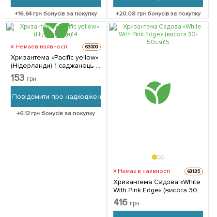
+
16.64
грн бонусів за покупку
+
20.08
грн бонусів за покупку
Немає в наявності
63000
Хризантема «Pacific yellow»
(Нідерланди) 1 саджанець в
упаковці
153
грн
Повідомити про надходження
+
6.12
грн бонусів за покупку
Немає в наявності
63135
Хризантема Садова «White
With Pink Edge» (висота 30-
50см) 1 саджанець в
416
грн
упаковці