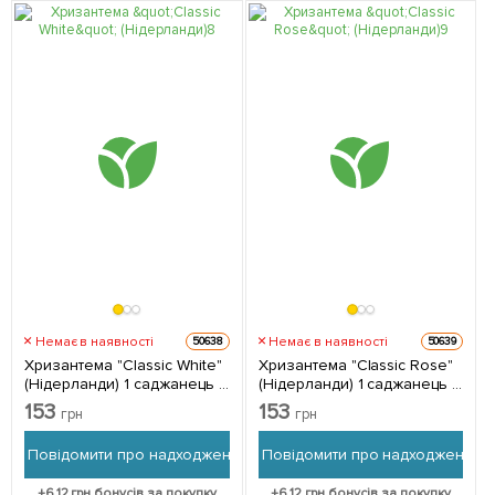
Немає в наявності
Немає в наявності
50638
50639
Хризантема "Classic White"
Хризантема "Classic Rose"
(Нідерланди) 1 саджанець в
(Нідерланди) 1 саджанець в
упаковці (кімнатний)
упаковці (кімнатний)
153
153
грн
грн
Повідомити про надходження
Повідомити про надходження
+
6.12
грн бонусів за покупку
+
6.12
грн бонусів за покупку