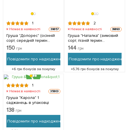
1
2
Немає в наявності
Немає в наявності
39857
39893
Груша "Долорес" (осінній
Груша "Наталка" (зимовий
сорт, середній термін
сорт, пізній термін
дозрівання) 1 саджанець в
дозрівання) 1 саджанець в
150
144
грн
грн
упаковці
упаковці
Повідомити про надходження
Повідомити про надходження
+
6
грн бонусів за покупку
+
5.76
грн бонусів за покупку
1
Немає в наявності
35803
Груша "Карола" 1
саджанець в упаковці
138
грн
Повідомити про надходження