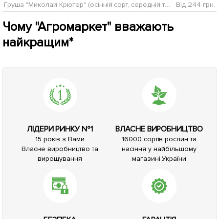
Груша "Миколай Крюгер" (осінній сорт, середній термін дозрівання)
Від 244 грн.
Чому "Агромаркет" вважають
найкращим*
ЛІДЕРИ РИНКУ №1
ВЛАСНЕ ВИРОБНИЦТВО
15 років з Вами
16000 сортів рослин та
Власне виробництво та
насіння у найбільшому
вирощування
магазині України