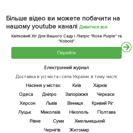
Більше відео ви можете побачити на
нашому youtube каналі
Дивитися все
Квітковий Хіт Для Вашого Саду | Ліатріс "Rose Purple" та
"Kobold"
Перейти
Електронний журнал
Доставка в усі міста і села України, в тому числі:
Насіння у містах:
Київ
Харків
Одеса
Дніпро
Запоріжжя
Черкаси
Херсон
Львів
Вінниця
Кривий Ріг
Луцьк
Миколаїв
Нікополь
Полтава
Рівне
Суми
Хмельницький
Чернігів
Житомир