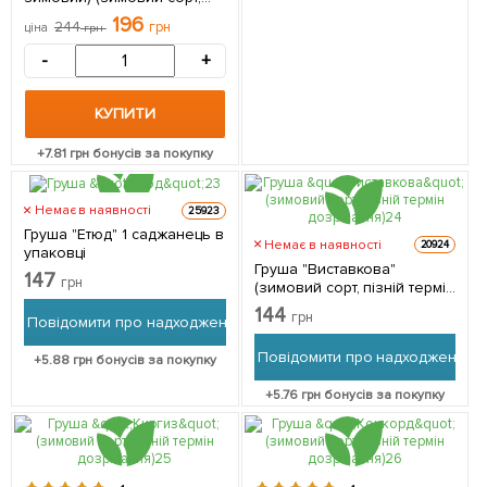
пізній термін дозрівання) 1
196
244
грн
ціна
грн
саджанець в упаковці
-
+
КУПИТИ
+
7.81
грн бонусів за покупку
Немає в наявності
25923
Груша "Етюд" 1 саджанець в
Немає в наявності
20924
упаковці
Груша "Виставкова"
147
грн
(зимовий сорт, пізній термін
дозрівання) 1 саджанець в
144
грн
Повідомити про надходження
упаковці
Повідомити про надходження
+
5.88
грн бонусів за покупку
+
5.76
грн бонусів за покупку