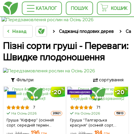
КАТАЛОГ
ПОШУК
КОШИК
Назад
Саджанці плодових дерев
Сад
Пізні сорти груші - Переваги:
Швидке плодоношення
Фільтри
сортування
20
20
РЕКОМЕНДУЄМО
7
71
На Осінь-2026
На Осінь-2026
20921
15813
Груша "Кіффер" (осінній
Груша "Талгарська
сорт, середній термін
красуня" (осінній сорт,
дозрівання) 1 саджанець в
середній термін
196
184
244
грн
229
грн
ціна
грн
ціна
грн