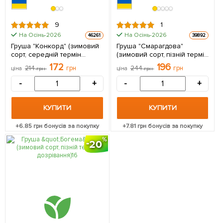
9
1
На Осінь-2026
На Осінь-2026
46261
39892
Груша "Конкорд" (зимовий
Груша "Смарагдова"
сорт, середній термін
(зимовий сорт, пізній термін
дозрівання) 1 саджанець в
дозрівання) 1 саджанець в
172
196
214
грн
244
грн
ціна
грн
ціна
грн
упаковці
упаковці
-
+
-
+
КУПИТИ
КУПИТИ
+
6.85
грн бонусів за покупку
+
7.81
грн бонусів за покупку
20