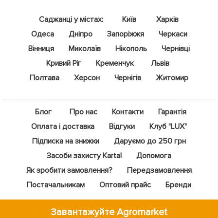
Саджанці у містах:
Київ
Харків
Одеса
Дніпро
Запоріжжя
Черкаси
Вінниця
Миколаїв
Нікополь
Чернівці
Кривий Ріг
Кременчук
Львів
Полтава
Херсон
Чернігів
Житомир
Блог
Про нас
Контакти
Гарантія
Оплата і доставка
Відгуки
Клуб "LUX"
Підписка на знижки
Даруємо до 250 грн
Засоби захисту Kartal
Допомога
Як зробити замовлення?
Передзамовлення
Постачальникам
Оптовий прайс
Бренди
Завантажуйте Agromarket