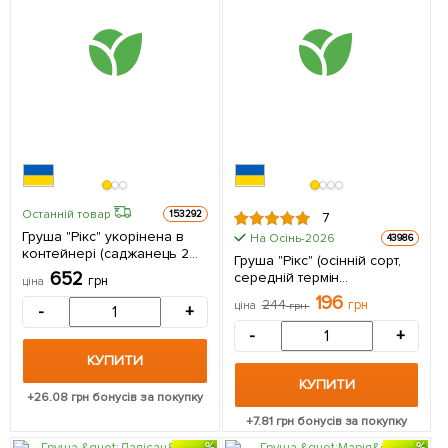
Останній товар
153292
7
Груша "Рікс" укорінена в
На Осінь-2026
43986
контейнері (саджанець 2
Груша "Рікс" (осінній сорт,
роки) 1 саджанець в
652
середній термін
грн
ціна
упаковці
дозрівання) 1 саджанець в
196
244
грн
ціна
грн
-
+
упаковці
-
+
КУПИТИ
КУПИТИ
+
26.08
грн бонусів за покупку
+
7.81
грн бонусів за покупку