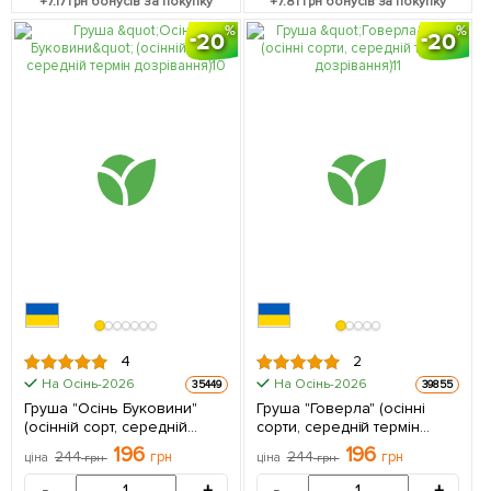
+
7.17
грн бонусів за покупку
+
7.81
грн бонусів за покупку
20
20
4
2
На Осінь-2026
На Осінь-2026
35449
39855
Груша "Осінь Буковини"
Груша "Говерла" (осінні
(осінній сорт, середній
сорти, середній термін
термін дозрівання) 1
дозрівання) 1 саджанець в
196
196
244
грн
244
грн
ціна
грн
ціна
грн
саджанець в упаковці
упаковці