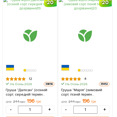
20
20
12
4
На Осінь-2026
На Осінь-2026
39856
35452
Груша "Далісан" (осінній
Груша "Марія" (зимовий
сорт, середній термін
сорт, пізній термін
дозрівання) 1 саджанець в
дозрівання) 1 саджанець в
196
196
244
грн
244
грн
ціна
грн
ціна
грн
упаковці
упаковці
-
+
-
+