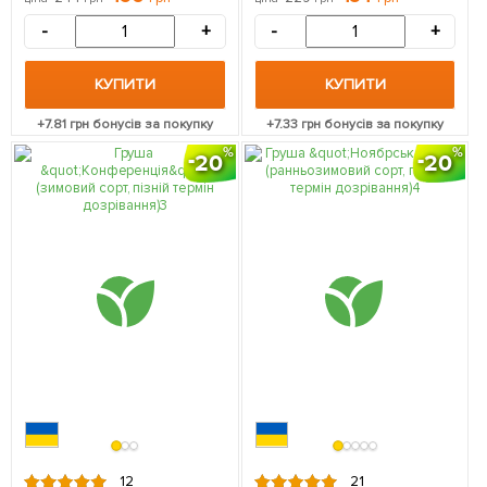
упаковці
дозрівання) 1 саджанець в
упаковці
-
+
-
+
КУПИТИ
КУПИТИ
+
7.81
грн бонусів за покупку
+
7.33
грн бонусів за покупку
20
20
12
21