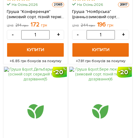
На Осінь-2026
На Осінь-2026
21365
20917
Груша "Конференція"
Груша "Ноябрська"
(зимовий сорт, пізній термін
(ранньозимовий сорт,
дозрівання) 1 саджанець в
пізній термін дозрівання) 1
172
196
214
грн
244
грн
ціна
грн
ціна
грн
упаковці
саджанець в упаковці
-
+
-
+
КУПИТИ
КУПИТИ
+
6.85
грн бонусів за покупку
+
7.81
грн бонусів за покупку
20
20