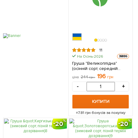
11
На Осінь-2026
39886
Груша "Великоплідна"
(осінній сорт, середній
термін дозрівання) 1
196
244
грн
ціна
грн
саджанець в упаковці
-
+
КУПИТИ
+
7.81
грн бонусів за покупку
20
20