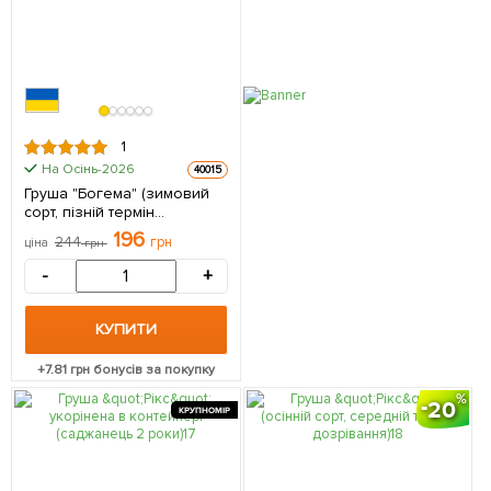
1
На Осінь-2026
40015
Груша "Богема" (зимовий
сорт, пізній термін
дозрівання) 1 саджанець в
196
244
грн
ціна
грн
упаковці
-
+
КУПИТИ
+
7.81
грн бонусів за покупку
20
КРУПНОМІР