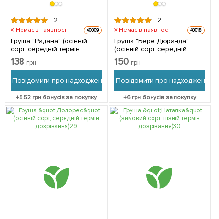
2
2
Немає в наявності
Немає в наявності
40009
40018
Груша "Радана" (осінній
Груша "Бере Дюранда"
сорт, середній термін
(осінній сорт, середній
дозрівання) 1 саджанець в
термін дозрівання) 1
138
150
грн
грн
упаковці
саджанець в упаковці
Повідомити про надходження
Повідомити про надходження
+
5.52
грн бонусів за покупку
+
6
грн бонусів за покупку