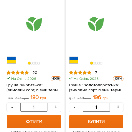
20
7
На Осінь-2026
На Осінь-2026
40016
15814
Груша "Киргизька"
Груша "Золотоворотська"
(зимовий сорт, пізній термін
(зимовий сорт, пізній термін
дозрівання) 1 саджанець в
дозрівання) 1 саджанець в
180
196
224
грн
244
грн
ціна
грн
ціна
грн
упаковці
упаковці
-
+
-
+
КУПИТИ
КУПИТИ