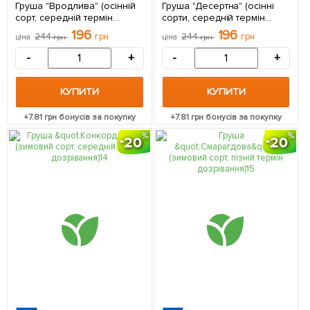
Груша "Вродлива" (осінній
Груша "Десертна" (осінні
сорт, середній термін
сорти, середній термін
дозрівання) 1 саджанець в
дозрівання) 1 саджанець в
196
196
244
грн
244
грн
ціна
грн
ціна
грн
упаковці
упаковці
-
+
-
+
КУПИТИ
КУПИТИ
+
7.81
грн бонусів за покупку
+
7.81
грн бонусів за покупку
20
20