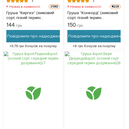
1
1
Немає в наявності
Немає в наявності
21363
46226
Груша "Киргиз" (зимовий
Груша "Конкорд" (зимовий
сорт, пізній термін
сорт, пізній термін
дозрівання) 1 саджанець в
дозрівання) 1 саджанець в
144
150
грн
грн
упаковці
упаковці
Повідомити про надходження
Повідомити про надходження
+
5.76
грн бонусів за покупку
+
6
грн бонусів за покупку