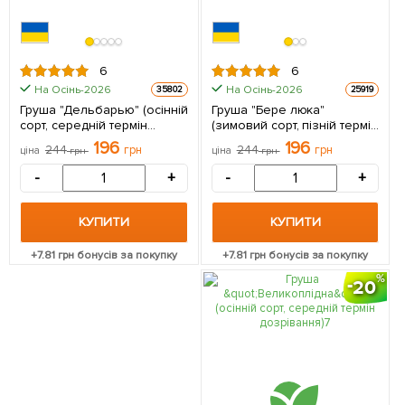
6
6
На Осінь-2026
На Осінь-2026
35802
25919
Груша "Дельбарью" (осінній
Груша "Бере люка"
сорт, середній термін
(зимовий сорт, пізній термін
дозрівання) 1 саджанець в
дозрівання) 1 саджанець в
196
196
244
грн
244
грн
ціна
грн
ціна
грн
упаковці
упаковці
-
+
-
+
КУПИТИ
КУПИТИ
+
7.81
грн бонусів за покупку
+
7.81
грн бонусів за покупку
20