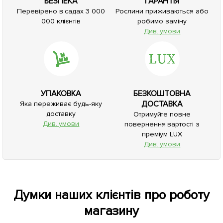
БЕЗПЕКА
ГАРАНТІЯ
Перевірено в садах 3 000
Рослини приживаються або
000 клієнтів
робимо заміну
Див. умови
УПАКОВКА
БЕЗКОШТОВНА
ДОСТАВКА
Яка переживає будь-яку
доставку
Отримуйте повне
Див. умови
повернення вартості з
преміум LUX
Див. умови
Думки наших клієнтів про роботу
магазину