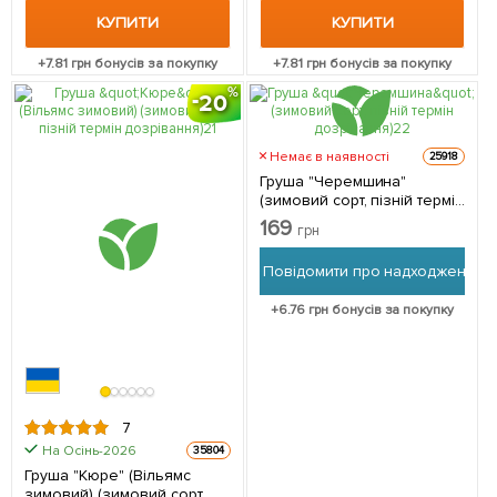
КУПИТИ
КУПИТИ
+
7.81
грн бонусів за покупку
+
7.81
грн бонусів за покупку
20
Немає в наявності
25918
Груша "Черемшина"
(зимовий сорт, пізній термін
дозрівання) 1 саджанець в
169
грн
упаковці
Повідомити про надходження
+
6.76
грн бонусів за покупку
7
На Осінь-2026
35804
Груша "Кюре" (Вільямс
зимовий) (зимовий сорт,