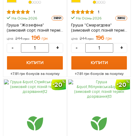
1
1
На Осінь-2026
На Осінь-2026
39891
39892
Груша "Жозефіна"
Груша "Смарагдова"
(зимовий сорт, пізній термін
(зимовий сорт, пізній термін
дозрівання) 1 саджанець в
дозрівання) 1 саджанець в
196
196
244
грн
244
грн
ціна
грн
ціна
грн
упаковці
упаковці
-
+
-
+
КУПИТИ
КУПИТИ
+
7.81
грн бонусів за покупку
+
7.81
грн бонусів за покупку
20
20