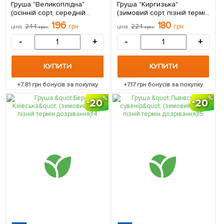
Груша "Великоплідна"
Груша "Киргизька"
(осінній сорт, середній
(зимовий сорт, пізній термін
термін дозрівання) 1
дозрівання) 1 саджанець в
196
180
244
грн
224
грн
ціна
грн
ціна
грн
саджанець в упаковці
упаковці
-
+
-
+
КУПИТИ
КУПИТИ
+
7.81
грн бонусів за покупку
+
7.17
грн бонусів за покупку
20
20