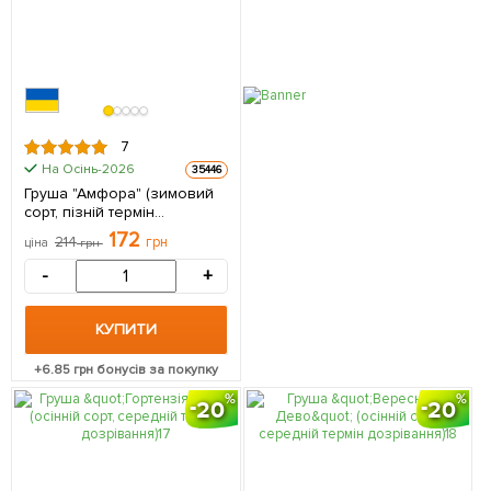
7
На Осінь-2026
35446
Груша "Амфора" (зимовий
сорт, пізній термін
дозрівання) 1 саджанець в
172
214
грн
ціна
грн
упаковці
-
+
КУПИТИ
+
6.85
грн бонусів за покупку
20
20