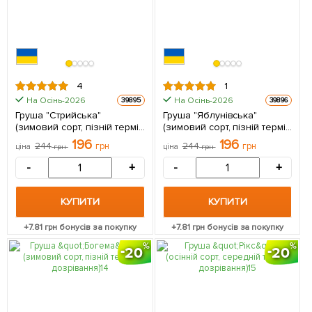
4
1
На Осінь-2026
На Осінь-2026
39895
39896
Груша "Стрийська"
Груша "Яблунівська"
(зимовий сорт, пізній термін
(зимовий сорт, пізній термін
дозрівання) 1 саджанець в
дозрівання) 1 саджанець в
196
196
244
грн
244
грн
ціна
грн
ціна
грн
упаковці
упаковці
-
+
-
+
КУПИТИ
КУПИТИ
+
7.81
грн бонусів за покупку
+
7.81
грн бонусів за покупку
20
20