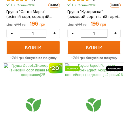
На Осінь-2026
На Осінь-2026
39854
39890
Груша "Санта Марія"
Груша "Кучерянка"
(осінній сорт, середній
(зимовий сорт, пізній термін
термін дозрівання) 1
дозрівання) 1 саджанець в
196
196
244
грн
244
грн
ціна
грн
ціна
грн
саджанець в упаковці
упаковці
-
+
-
+
КУПИТИ
КУПИТИ
+
7.81
грн бонусів за покупку
+
7.81
грн бонусів за покупку
20
НОВИНКА
КРУПНОМІР