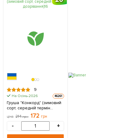
9
На Осінь-2026
46261
Груша "Конкорд" (зимовий
сорт, середній термін
дозрівання) 1 саджанець в
172
214
грн
ціна
грн
упаковці
-
+