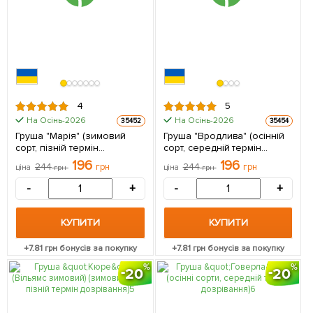
4
5
На Осінь-2026
На Осінь-2026
35452
35454
Груша "Марія" (зимовий
Груша "Вродлива" (осінній
сорт, пізній термін
сорт, середній термін
дозрівання) 1 саджанець в
дозрівання) 1 саджанець в
196
196
244
грн
244
грн
ціна
грн
ціна
грн
упаковці
упаковці
-
+
-
+
КУПИТИ
КУПИТИ
+
7.81
грн бонусів за покупку
+
7.81
грн бонусів за покупку
20
20