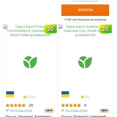
КУПИТИ
+
7.81
грн бонусів за покупку
20
20
20
9
На Осінь-2026
На Осінь-2026
39878
39880
Груша "Генерал Тотлебен"
Груша "Анжеліс" (зимовий