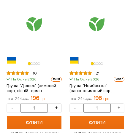
10
21
На Осінь-2026
На Осінь-2026
15811
20917
Груша "Дюшес" (зимовий
Груша "Ноябрська"
сорт, пізній термін
(ранньозимовий сорт,
дозрівання) 1 саджанець в
пізній термін дозрівання) 1
196
196
244
грн
244
грн
ціна
грн
ціна
грн
упаковці
саджанець в упаковці
-
+
-
+
КУПИТИ
КУПИТИ