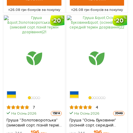
+
26.08
грн бонусів за покупку
+
26.08
грн бонусів за покупку
20
20
7
4
На Осінь-2026
На Осінь-2026
15814
35449
Груша "Золотоворотська"
Груша "Осінь Буковини"
(зимовий сорт, пізній термін
(осінній сорт, середній
дозрівання) 1 саджанець в
термін дозрівання) 1
196
196