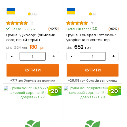
3
1
На Осінь-2026
Останній товар
49470
99949
Груша "Діколор" (зимовий
Груша "Генерал Тотлебен"
сорт, пізній термін
укорінена в контейнері
дозрівання) 1 саджанець в
(саджанець 2 роки) 1
180
652
224
грн
грн
ціна
грн
ціна
упаковці
саджанець в упаковці
-
+
-
+
КУПИТИ
КУПИТИ
+
7.17
грн бонусів за покупку
+
26.08
грн бонусів за покупку
20
20