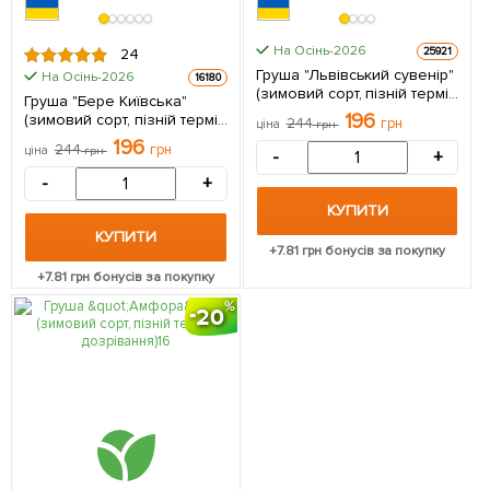
На Осінь-2026
25921
24
Груша "Львівський сувенір"
На Осінь-2026
16180
(зимовий сорт, пізній термін
Груша "Бере Київська"
дозрівання) 1 саджанець в
196
(зимовий сорт, пізній термін
244
грн
ціна
грн
упаковці
дозрівання) 1 саджанець в
196
244
грн
ціна
грн
-
+
упаковці
-
+
КУПИТИ
КУПИТИ
+
7.81
грн бонусів за покупку
+
7.81
грн бонусів за покупку
20