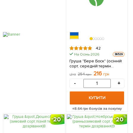
42
На Осінь-2026
36529
Груша "Бере Боск" (осінній
сорт, середній термін
дозрівання) 1 саджанець в
216
254
грн
ціна
грн
упаковці
-
+
КУПИТИ
+
8.64
грн бонусів за покупку
20
20