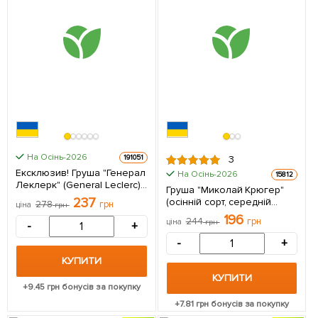
На Осінь-2026
191051
3
Ексклюзив! Груша "Генерал
На Осінь-2026
15812
Леклерк" (General Leclerc)
Груша "Миколай Крюгер"
(преміальний осінній сорт,
237
(осінній сорт, середній
278
грн
ціна
грн
середній термін
термін дозрівання) 1
196
дозрівання) 1 саджанець в
244
грн
ціна
грн
-
+
саджанець в упаковці
упаковці
-
+
КУПИТИ
КУПИТИ
+
9.45
грн бонусів за покупку
+
7.81
грн бонусів за покупку