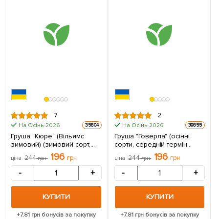
7
2
На Осінь-2026
На Осінь-2026
35804
39855
Груша "Кюре" (Вільямс
Груша "Говерла" (осінні
зимовий) (зимовий сорт,
сорти, середній термін
пізній термін дозрівання) 1
дозрівання) 1 саджанець в
196
196
244
грн
244
грн
ціна
грн
ціна
грн
саджанець в упаковці
упаковці
-
+
-
+
КУПИТИ
КУПИТИ
+
7.81
грн бонусів за покупку
+
7.81
грн бонусів за покупку