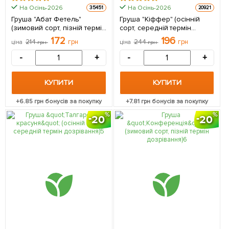
На Осінь-2026
На Осінь-2026
35451
20921
Груша "Абат Фетель"
Груша "Кіффер" (осінній
(зимовий сорт, пізній термін
сорт, середній термін
дозрівання) 1 саджанець в
дозрівання) 1 саджанець в
172
196
214
грн
244
грн
ціна
грн
ціна
грн
упаковці
упаковці
-
+
-
+
КУПИТИ
КУПИТИ
+
6.85
грн бонусів за покупку
+
7.81
грн бонусів за покупку
20
20