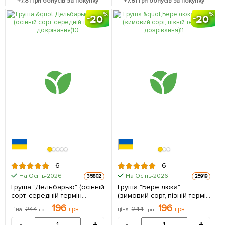
+
7.81
грн бонусів за покупку
+
7.81
грн бонусів за покупку
20
20
6
6
На Осінь-2026
На Осінь-2026
35802
25919
Груша "Дельбарью" (осінній
Груша "Бере люка"
сорт, середній термін
(зимовий сорт, пізній термін
дозрівання) 1 саджанець в
дозрівання) 1 саджанець в
196
196
244
грн
244
грн
ціна
грн
ціна
грн
упаковці
упаковці