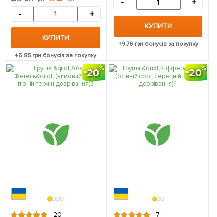
-
+
упаковці
-
+
КУПИТИ
КУПИТИ
+
9.76
грн бонусів за покупку
+
6.85
грн бонусів за покупку
20
20
20
7