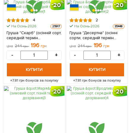
20
20
4
2
На Осінь-2026
На Осінь-2026
25917
35448
Груша "Скарб" (осінній сорт,
Груша "Десертна" (осінні
середній термін
сорти, середній термін
дозрівання) 1 саджанець в
дозрівання) 1 саджанець в
196
196
244
грн
244
грн
ціна
грн
ціна
грн
упаковці
упаковці
-
+
-
+
КУПИТИ
КУПИТИ
+
7.81
грн бонусів за покупку
+
7.81
грн бонусів за покупку
20
20