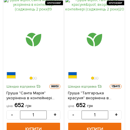
КРУПНОМІР
КРУПНОМІР
Швидка відправка
Швидка відправка
99950
156415
Груша "Санта Марія"
Груша "Талгарська
укорінена в контейнері
красуня" вкорінена в
(саджанець 2 роки) 1
контейнері (саджанець 2
652
652
грн
грн
ціна
ціна
саджанець в упаковці
роки) 1 саджанець в
упаковці
-
+
-
+
КУПИТИ
КУПИТИ