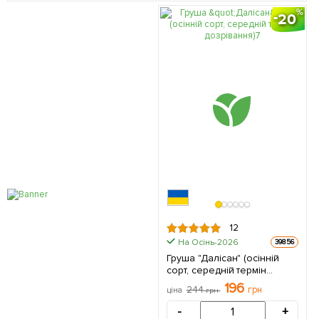
20
12
На Осінь-2026
39856
Груша "Далісан" (осінній
сорт, середній термін
дозрівання) 1 саджанець в
196
244
грн
ціна
грн
упаковці
-
+