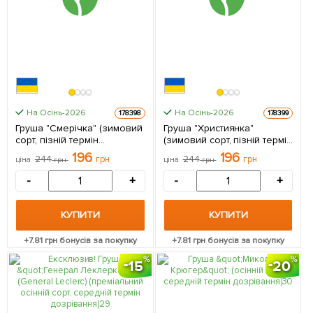
На Осінь-2026
На Осінь-2026
178398
178399
Груша "Смерічка" (зимовий
Груша "Християнка"
сорт, пізній термін
(зимовий сорт, пізній термін
дозрівання) 1 саджанець в
дозрівання) 1 саджанець в
196
196
244
грн
244
грн
ціна
грн
ціна
грн
упаковці
упаковці
-
+
-
+
КУПИТИ
КУПИТИ
+
7.81
грн бонусів за покупку
+
7.81
грн бонусів за покупку
15
20