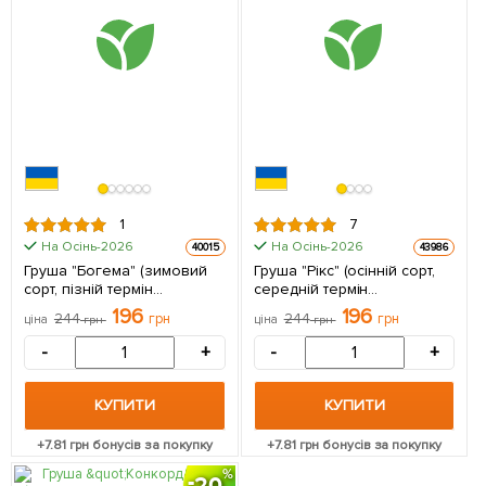
1
7
На Осінь-2026
На Осінь-2026
40015
43986
Груша "Богема" (зимовий
Груша "Рікс" (осінній сорт,
сорт, пізній термін
середній термін
дозрівання) 1 саджанець в
дозрівання) 1 саджанець в
196
196
244
грн
244
грн
ціна
грн
ціна
грн
упаковці
упаковці
-
+
-
+
КУПИТИ
КУПИТИ
+
7.81
грн бонусів за покупку
+
7.81
грн бонусів за покупку
20