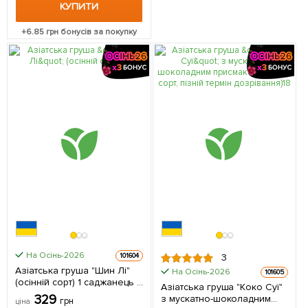
КУПИТИ
+
6.85
грн бонусів за покупку
На Осінь-2026
101604
3
Азіатська груша "Шин Лі"
На Осінь-2026
101605
(осінній сорт) 1 саджанець в
Азіатська груша "Коко Суї"
упаковці
329
з мускатно-шоколадним
грн
ціна