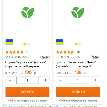
1
10
На Осінь-2026
На Осінь-2026
46230
46232
Груша "Гортензія" (осінній
Груша "Вереснево Дево"
сорт, середній термін
(осінній сорт, середній
дозрівання) 1 саджанець в
термін дозрівання) 1
196
188
244
грн
234
грн
ціна
грн
ціна
грн
упаковці
саджанець в упаковці
-
+
-
+
КУПИТИ
КУПИТИ
+
7.81
грн бонусів за покупку
+
7.49
грн бонусів за покупку