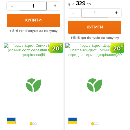
присмаком (осінній сорт,
329
грн
ціна
-
+
пізній термін дозрівання) 1
саджанець в упаковці
-
+
КУПИТИ
КУПИТИ
+
13.16
грн бонусів за покупку
+
13.16
грн бонусів за покупку
20
20