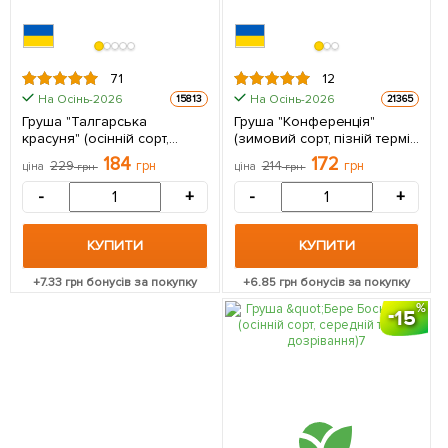
71
12
На Осінь-2026
На Осінь-2026
15813
21365
Груша "Талгарська
Груша "Конференція"
красуня" (осінній сорт,
(зимовий сорт, пізній термін
середній термін
дозрівання) 1 саджанець в
184
172
229
грн
214
грн
ціна
грн
ціна
грн
дозрівання) 1 саджанець в
упаковці
упаковці
-
+
-
+
КУПИТИ
КУПИТИ
+
7.33
грн бонусів за покупку
+
6.85
грн бонусів за покупку
15