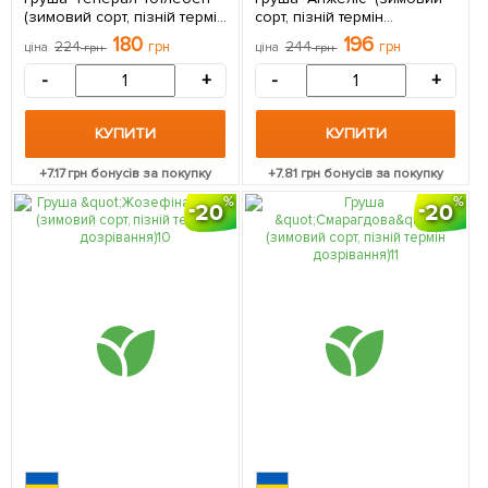
(зимовий сорт, пізній термін
сорт, пізній термін
дозрівання) 1 саджанець в
дозрівання) 1 саджанець в
180
196
224
грн
244
грн
ціна
грн
ціна
грн
упаковці
упаковці
-
+
-
+
КУПИТИ
КУПИТИ
+
7.17
грн бонусів за покупку
+
7.81
грн бонусів за покупку
20
20