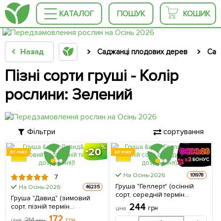
КАТАЛОГ
ПОШУК
КОШИК
Назад
Саджанці плодових дерев
Сад
Пізні сорти груші - Колір
рослини: Зелений
Фільтри
сортування
20
ХІТ РОКУ
ХІТ РОКУ
На Осінь-2026
101978
7
Груша "Геллерт" (осінній
На Осінь-2026
46235
сорт, середній термін
Груша "Давид" (зимовий
дозрівання) 1 саджанець в
244
сорт, пізній термін
грн
ціна
упаковці
дозрівання) 1 саджанець в
172
214
грн
ціна
грн