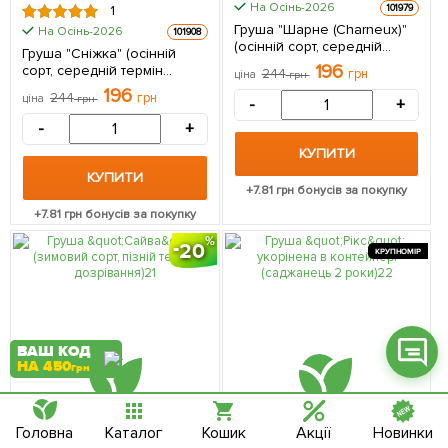
На Осінь-2026
101979
1
Груша "Шарне (Charneux)"
На Осінь-2026
101908
(осінній сорт, середній
Груша "Сніжка" (осінній
термін дозрівання) 1
196
сорт, середній термін
244
грн
ціна
грн
саджанець в упаковці
дозрівання) 1 саджанець в
196
244
грн
ціна
грн
-
+
упаковці
Фейсбук
-
+
Телеграм
КУПИТИ
КУПИТИ
Вайбер
+
7.81
грн бонусів за покупку
+
7.81
грн бонусів за покупку
Інстаграм
20
КРУПНОМІР
Онлайн чат
ВАШ КОД
НА 450
грн
Головна
Каталог
Кошик
Акції
Новинки