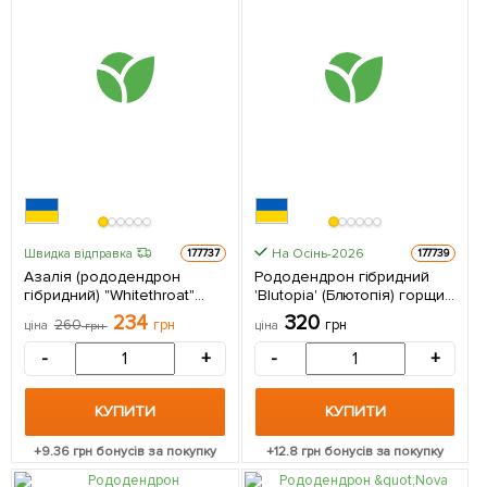
На Осінь-2026
Швидка відправка
177737
177739
Азалія (рододендрон
Рододендрон гібридний
гібридний) "Whitethroat"
'Blutopia' (Блютопія) горщик
горщик Р9 1 саджанець в
Р9 1 саджанець в упаковці
234
320
260
грн
грн
ціна
грн
ціна
упаковці
-
+
-
+
КУПИТИ
КУПИТИ
+
9.36
грн бонусів за покупку
+
12.8
грн бонусів за покупку