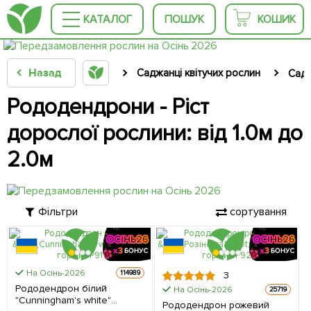
КАТАЛОГ
ПОШУК
КОШИК
Назад
Саджанці квітучих рослин
Садж
Рододендрони - Ріст
дорослої рослини: від 1.0м до
2.0м
Фільтри
сортування
На Осінь-2026
114989
3
Рододендрон білий
На Осінь-2026
25719
"Cunningham's white"
Рододендрон рожевий