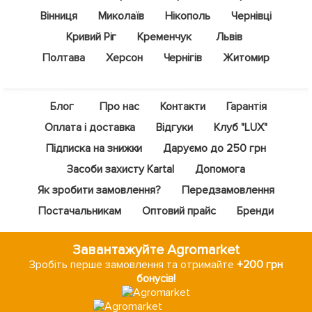
Вінниця
Миколаїв
Нікополь
Чернівці
Кривий Ріг
Кременчук
Львів
Полтава
Херсон
Чернігів
Житомир
Блог
Про нас
Контакти
Гарантія
Оплата і доставка
Відгуки
Клуб "LUX"
Підписка на знижки
Даруємо до 250 грн
Засоби захисту Kartal
Допомога
Як зробити замовлення?
Передзамовлення
Постачальникам
Оптовий прайс
Бренди
Завантажуйте Agromarket
Зробіть перше замовлення та отримайте
+200 грн
бонусів!