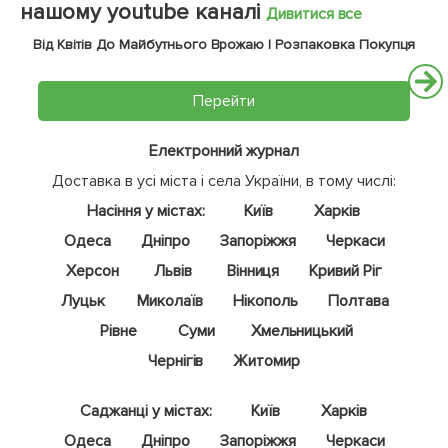
нашому youtube каналі
Дивитися все
Від Квітів До Майбутнього Врожаю | Розпаковка Покупця
Перейти
Електронний журнал
Доставка в усі міста і села України, в тому числі:
Насіння у містах:
Київ
Харків
Одеса
Дніпро
Запоріжжя
Черкаси
Херсон
Львів
Вінниця
Кривий Ріг
Луцьк
Миколаїв
Нікополь
Полтава
Рівне
Суми
Хмельницький
Чернігів
Житомир
Саджанці у містах:
Київ
Харків
Одеса
Дніпро
Запоріжжя
Черкаси