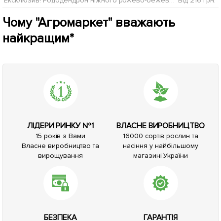
Ексклюзив! Рододендрон ніжного рожево-бежевого кольору "Ніжність" (Tenderness) (преміальний, вічнозелений, морозостійкий сорт)
Від 216 грн.
Чому "Агромаркет" вважають
найкращим*
ЛІДЕРИ РИНКУ №1
ВЛАСНЕ ВИРОБНИЦТВО
15 років з Вами
16000 сортів рослин та
Власне виробництво та
насіння у найбільшому
вирощування
магазині України
БЕЗПЕКА
ГАРАНТІЯ