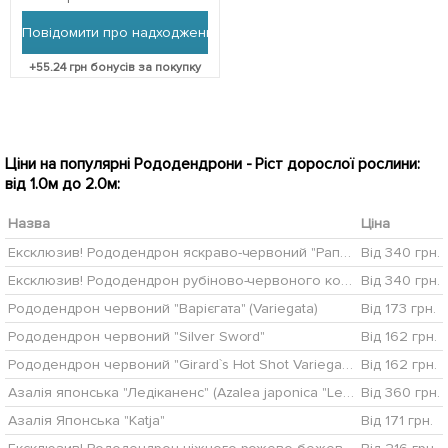
Нідерландів 1 саджанець в
упаковці (кімнатний)
Повідомити про надходження
+
55.24
грн бонусів за покупку
Ціни на популярні Рододендрони - Ріст дорослої рослини:
від 1.0м до 2.0м:
Назва
Ціна
Ексклюзив! Рододендрон яскраво-червоний "Рапсодія" (преміальний, підходить для живоплоту)
Від 340 грн.
Ексклюзив! Рододендрон рубіново-червоного кольору "Вогонь великого міста" (Big city fire) (преміальний, довгоквітучий, стійкий до шкідників сорт)
Від 340 грн.
Рододендрон червоний "Варієгата" (Variegata)
Від 173 грн.
Рододендрон червоний "Silver Sword"
Від 162 грн.
Рододендрон червоний "Girard`s Hot Shot Variegated"
Від 162 грн.
Азалія японська "Ледіканенс" (Azalea japonica "Ledikanense") С2 висота 20-50см
Від 360 грн.
Азалія Японська "Katja"
Від 171 грн.