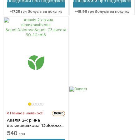
Повідомити про надходження
Повідомити про надходження
+
17.28
грн бонусів за покупку
+
48.96
грн бонусів за покупку
Немає в наявності
166995
Азалія 2-х річна
великоквіткова "Doloroso"
С3 висота 30-40см 1
540
грн
саджанець в упаковці