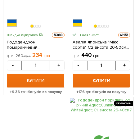
В наявності.
Швидка відправка
50883
62454
Рододендрон
Азалія японська "Мікс
помаранчевий
сортів" C2 висота 20-50см 1
листопадний "Golden Eagle"
саджанець в упаковці
234
440
260
грн
грн
ціна
грн
ціна
горщик Р9 1 саджанець в
упаковці
-
+
-
+
КУПИТИ
КУПИТИ
+
9.36
грн бонусів за покупку
+
17.6
грн бонусів за покупку
КРУПНОМІР