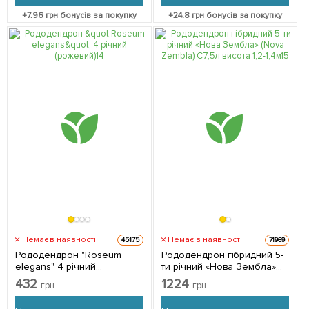
+
7.96
грн бонусів за покупку
+
24.8
грн бонусів за покупку
Немає в наявності
Немає в наявності
45175
71969
Рододендрон "Roseum
Рододендрон гібридний 5-
elegans" 4 річний
ти річний «Нова Зембла»
(рожевий) 1 саджанець в
(Nova Zembla) С7,5л висота
432
1224
грн
грн
упаковці
1,2-1,4м 1 саджанець в
упаковці