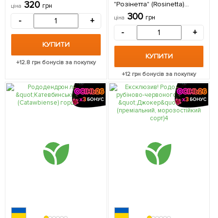
горщик Р9 1 саджанець в
320
"Розінетта" (Rosinetta)
грн
ціна
упаковці
горщик Р9 1 саджанець в
300
грн
ціна
-
+
упаковці
-
+
КУПИТИ
КУПИТИ
+
12.8
грн бонусів за покупку
+
12
грн бонусів за покупку