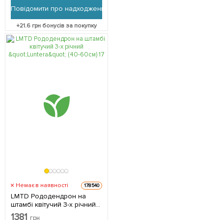
Повідомити про надходження
+
21.6
грн бонусів за покупку
Немає в наявності
178540
LMTD Рододендрон на
штамбі квітучий 3-х річний
"Luntera" (40-60см) з
1381
грн