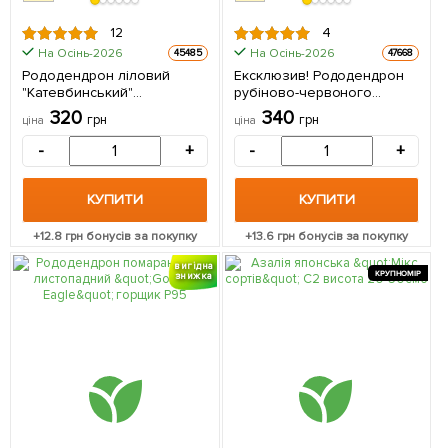
12
4
На Осінь-2026
На Осінь-2026
45485
47668
Рододендрон ліловий
Ексклюзив! Рододендрон
"Катевбинський"
рубіново-червоного
(Catawbiense) горщик Р9 1
кольору "Джокер" (Joker)
320
340
грн
грн
ціна
ціна
саджанець в упаковці
(преміальний,
морозостійкий сорт) 1
-
+
-
+
саджанець в упаковці
КУПИТИ
КУПИТИ
+
12.8
грн бонусів за покупку
+
13.6
грн бонусів за покупку
вигідна
КРУПНОМІР
знижка