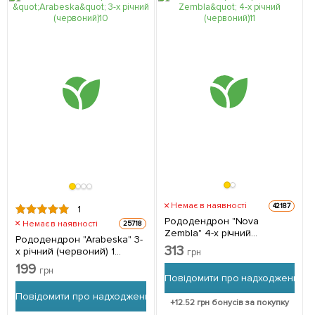
Немає в наявності
42187
1
Рододендрон "Nova
Немає в наявності
25718
Zembla" 4-х річний
Рододендрон "Arabeska" 3-
(червоний) 1 саджанець в
313
х річний (червоний) 1
грн
упаковці
саджанець в упаковці
199
грн
Повідомити про надходження
Повідомити про надходження
+
12.52
грн бонусів за покупку