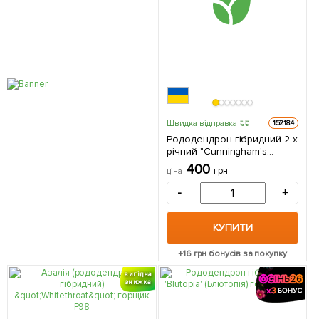
Швидка відправка
152184
Рододендрон гібридний 2-х
річний "Cunningham's
White" С1, висота 25-40см 1
400
грн
ціна
саджанець в упаковці
-
+
КУПИТИ
+
16
грн бонусів за покупку
вигідна
знижка