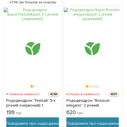
+
7.96
грн бонусів за покупку
Немає в наявності
Немає в наявності
42194
43011
Рододендрон "Fireball" 3-х
Рододендрон "Roseum
річний (червоний) 1
elegans" 2 річний
саджанець в упаковці
(рожевий) 1 саджанець в
199
620
грн
грн
упаковці
Повідомити про надходження
Повідомити про надходження