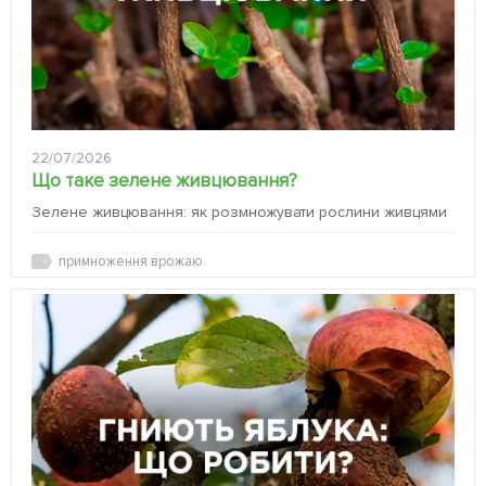
22/07/2026
Що таке зелене живцювання?
Зелене живцювання: як розмножувати рослини живцями
примноження врожаю