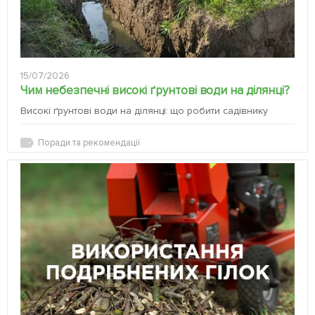
15/07/2026
Чим небезпечні високі ґрунтові води на ділянці?
Високі ґрунтові води на ділянці: що робити садівнику
Поради та рекомендації