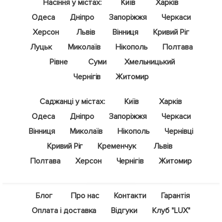
Насіння у містах:
Київ
Харків
Одеса
Дніпро
Запоріжжя
Черкаси
Херсон
Львів
Вінниця
Кривий Ріг
Луцьк
Миколаїв
Нікополь
Полтава
Рівне
Суми
Хмельницький
Чернігів
Житомир
Саджанці у містах:
Київ
Харків
Одеса
Дніпро
Запоріжжя
Черкаси
Вінниця
Миколаїв
Нікополь
Чернівці
Кривий Ріг
Кременчук
Львів
Полтава
Херсон
Чернігів
Житомир
Блог
Про нас
Контакти
Гарантія
Оплата і доставка
Відгуки
Клуб "LUX"