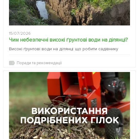
15/07/2026
Чим небезпечні високі ґрунтові води на ділянці?
Високі ґрунтові води на ділянці: що робити садівнику
Поради та рекомендації