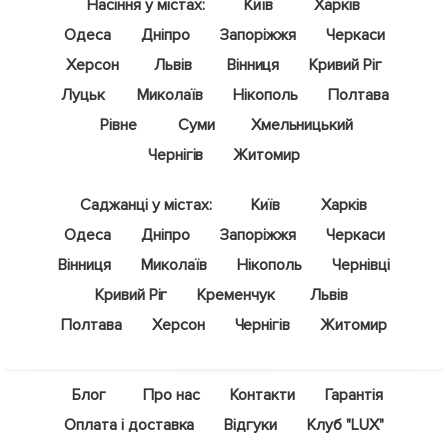
Насіння у містах:
Київ
Харків
Одеса
Дніпро
Запоріжжя
Черкаси
Херсон
Львів
Вінниця
Кривий Ріг
Луцьк
Миколаїв
Нікополь
Полтава
Рівне
Суми
Хмельницький
Чернігів
Житомир
Саджанці у містах:
Київ
Харків
Одеса
Дніпро
Запоріжжя
Черкаси
Вінниця
Миколаїв
Нікополь
Чернівці
Кривий Ріг
Кременчук
Львів
Полтава
Херсон
Чернігів
Житомир
Блог
Про нас
Контакти
Гарантія
Оплата і доставка
Відгуки
Клуб "LUX"