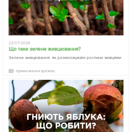
22/07/2026
Що таке зелене живцювання?
Зелене живцювання: як розмножувати рослини живцями
примноження врожаю