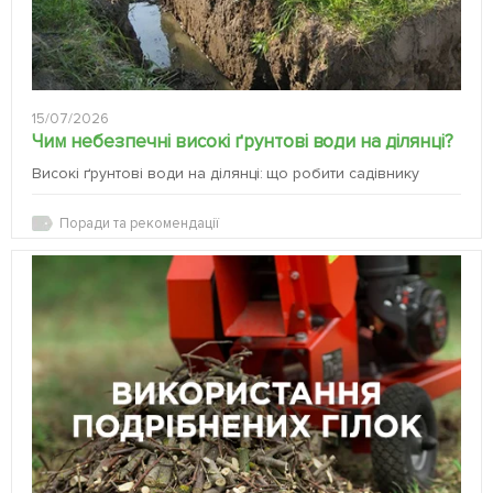
15/07/2026
Чим небезпечні високі ґрунтові води на ділянці?
Високі ґрунтові води на ділянці: що робити садівнику
Поради та рекомендації