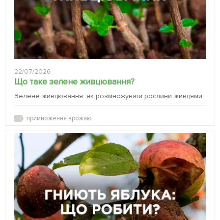
22/07/2026
Що таке зелене живцювання?
Зелене живцювання: як розмножувати рослини живцями
примноження врожаю