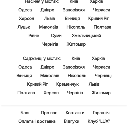
Насіння у містах:
Київ
Харків
Одеса
Дніпро
Запоріжжя
Черкаси
Херсон
Львів
Вінниця
Кривий Ріг
Луцьк
Миколаїв
Нікополь
Полтава
Рівне
Суми
Хмельницький
Чернігів
Житомир
Саджанці у містах:
Київ
Харків
Одеса
Дніпро
Запоріжжя
Черкаси
Вінниця
Миколаїв
Нікополь
Чернівці
Кривий Ріг
Кременчук
Львів
Полтава
Херсон
Чернігів
Житомир
Блог
Про нас
Контакти
Гарантія
Оплата і доставка
Відгуки
Клуб "LUX"