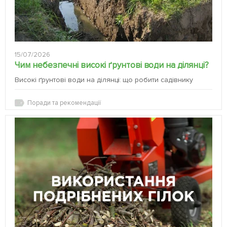
15/07/2026
Чим небезпечні високі ґрунтові води на ділянці?
Високі ґрунтові води на ділянці: що робити садівнику
Поради та рекомендації