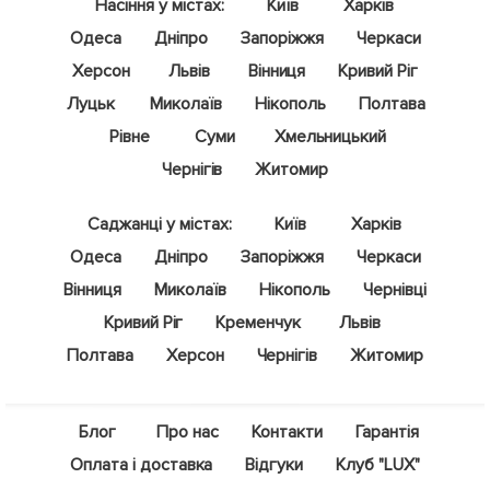
Насіння у містах:
Київ
Харків
Одеса
Дніпро
Запоріжжя
Черкаси
Херсон
Львів
Вінниця
Кривий Ріг
Луцьк
Миколаїв
Нікополь
Полтава
Рівне
Суми
Хмельницький
Чернігів
Житомир
Саджанці у містах:
Київ
Харків
Одеса
Дніпро
Запоріжжя
Черкаси
Вінниця
Миколаїв
Нікополь
Чернівці
Кривий Ріг
Кременчук
Львів
Полтава
Херсон
Чернігів
Житомир
Блог
Про нас
Контакти
Гарантія
Оплата і доставка
Відгуки
Клуб "LUX"