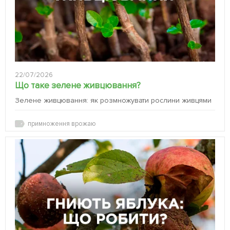
22/07/2026
Що таке зелене живцювання?
Зелене живцювання: як розмножувати рослини живцями
примноження врожаю