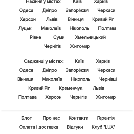
Насіння у містах:
Київ
Харків
Одеса
Дніпро
Запоріжжя
Черкаси
Херсон
Львів
Вінниця
Кривий Ріг
Луцьк
Миколаїв
Нікополь
Полтава
Рівне
Суми
Хмельницький
Чернігів
Житомир
Саджанці у містах:
Київ
Харків
Одеса
Дніпро
Запоріжжя
Черкаси
Вінниця
Миколаїв
Нікополь
Чернівці
Кривий Ріг
Кременчук
Львів
Полтава
Херсон
Чернігів
Житомир
Блог
Про нас
Контакти
Гарантія
Оплата і доставка
Відгуки
Клуб "LUX"