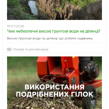
15/07/2026
Чим небезпечні високі ґрунтові води на ділянці?
Високі ґрунтові води на ділянці: що робити садівнику
Поради та рекомендації