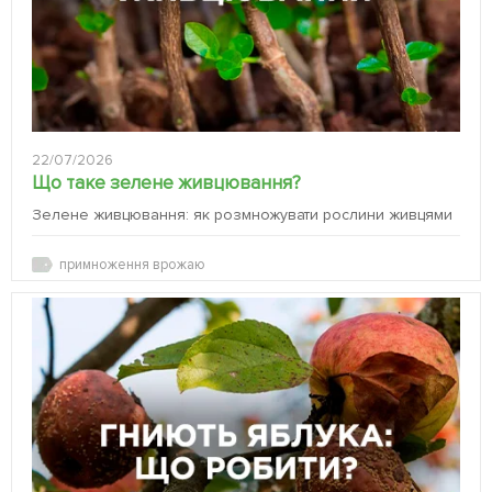
22/07/2026
Що таке зелене живцювання?
Зелене живцювання: як розмножувати рослини живцями
примноження врожаю