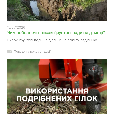
15/07/2026
Чим небезпечні високі ґрунтові води на ділянці?
Високі ґрунтові води на ділянці: що робити садівнику
Поради та рекомендації