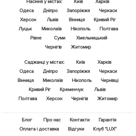
Насіння у містах:
Київ
Харків
Одеса
Дніпро
Запоріжжя
Черкаси
Херсон
Львів
Вінниця
Кривий Ріг
Луцьк
Миколаїв
Нікополь
Полтава
Рівне
Суми
Хмельницький
Чернігів
Житомир
Саджанці у містах:
Київ
Харків
Одеса
Дніпро
Запоріжжя
Черкаси
Вінниця
Миколаїв
Нікополь
Чернівці
Кривий Ріг
Кременчук
Львів
Полтава
Херсон
Чернігів
Житомир
Блог
Про нас
Контакти
Гарантія
Оплата і доставка
Відгуки
Клуб "LUX"