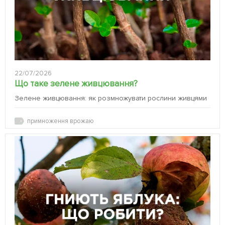
22/07/2026
Що таке зелене живцювання?
Зелене живцювання: як розмножувати рослини живцями
примноження врожаю