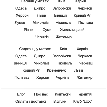
Насіння у містах:
Київ
Харків
Одеса
Дніпро
Запоріжжя
Черкаси
Херсон
Львів
Вінниця
Кривий Ріг
Луцьк
Миколаїв
Нікополь
Полтава
Рівне
Суми
Хмельницький
Чернігів
Житомир
Саджанці у містах:
Київ
Харків
Одеса
Дніпро
Запоріжжя
Черкаси
Вінниця
Миколаїв
Нікополь
Чернівці
Кривий Ріг
Кременчук
Львів
Полтава
Херсон
Чернігів
Житомир
Блог
Про нас
Контакти
Гарантія
Оплата і доставка
Відгуки
Клуб "LUX"