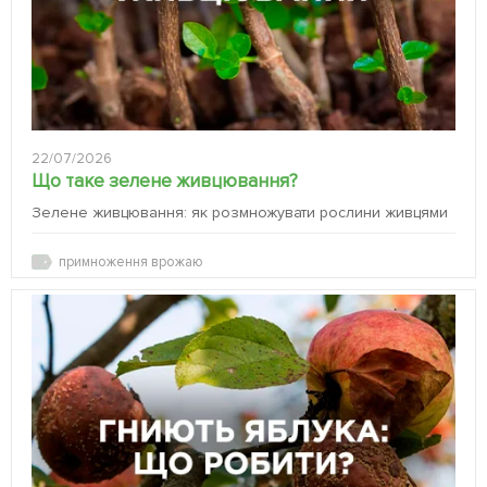
22/07/2026
Що таке зелене живцювання?
Зелене живцювання: як розмножувати рослини живцями
примноження врожаю