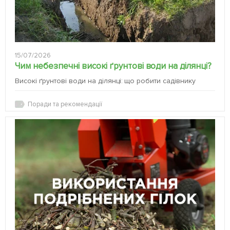
15/07/2026
Чим небезпечні високі ґрунтові води на ділянці?
Високі ґрунтові води на ділянці: що робити садівнику
Поради та рекомендації