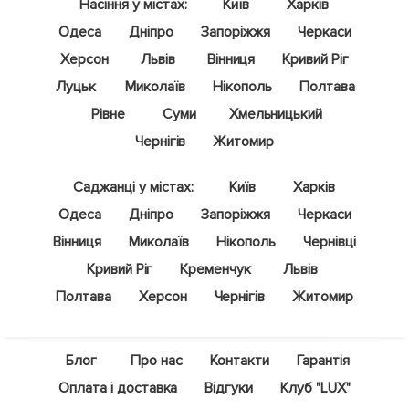
Насіння у містах:
Київ
Харків
Одеса
Дніпро
Запоріжжя
Черкаси
Херсон
Львів
Вінниця
Кривий Ріг
Луцьк
Миколаїв
Нікополь
Полтава
Рівне
Суми
Хмельницький
Чернігів
Житомир
Саджанці у містах:
Київ
Харків
Одеса
Дніпро
Запоріжжя
Черкаси
Вінниця
Миколаїв
Нікополь
Чернівці
Кривий Ріг
Кременчук
Львів
Полтава
Херсон
Чернігів
Житомир
Блог
Про нас
Контакти
Гарантія
Оплата і доставка
Відгуки
Клуб "LUX"