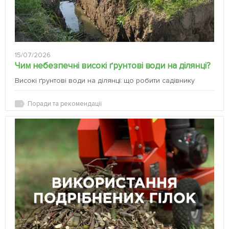
15/07/2026
Чим небезпечні високі ґрунтові води на ділянці?
Високі ґрунтові води на ділянці: що робити садівнику
Поради та рекомендації