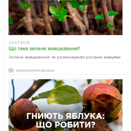
22/07/2026
Що таке зелене живцювання?
Зелене живцювання: як розмножувати рослини живцями
примноження врожаю