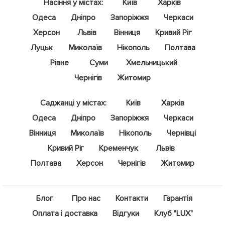
Насіння у містах:
Київ
Харків
Одеса
Дніпро
Запоріжжя
Черкаси
Херсон
Львів
Вінниця
Кривий Ріг
Луцьк
Миколаїв
Нікополь
Полтава
Рівне
Суми
Хмельницький
Чернігів
Житомир
Саджанці у містах:
Київ
Харків
Одеса
Дніпро
Запоріжжя
Черкаси
Вінниця
Миколаїв
Нікополь
Чернівці
Кривий Ріг
Кременчук
Львів
Полтава
Херсон
Чернігів
Житомир
Блог
Про нас
Контакти
Гарантія
Оплата і доставка
Відгуки
Клуб "LUX"