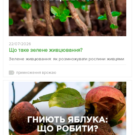
22/07/2026
Що таке зелене живцювання?
Зелене живцювання: як розмножувати рослини живцями
примноження врожаю