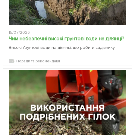
15/07/2026
Чим небезпечні високі ґрунтові води на ділянці?
Високі ґрунтові води на ділянці: що робити садівнику
Поради та рекомендації