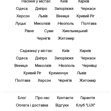
Насіння у містах:
Київ
Харків
Одеса
Дніпро
Запоріжжя
Черкаси
Херсон
Львів
Вінниця
Кривий Ріг
Луцьк
Миколаїв
Нікополь
Полтава
Рівне
Суми
Хмельницький
Чернігів
Житомир
Саджанці у містах:
Київ
Харків
Одеса
Дніпро
Запоріжжя
Черкаси
Вінниця
Миколаїв
Нікополь
Чернівці
Кривий Ріг
Кременчук
Львів
Полтава
Херсон
Чернігів
Житомир
Блог
Про нас
Контакти
Гарантія
Оплата і доставка
Відгуки
Клуб "LUX"