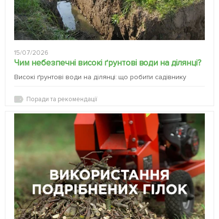
15/07/2026
Чим небезпечні високі ґрунтові води на ділянці?
Високі ґрунтові води на ділянці: що робити садівнику
Поради та рекомендації