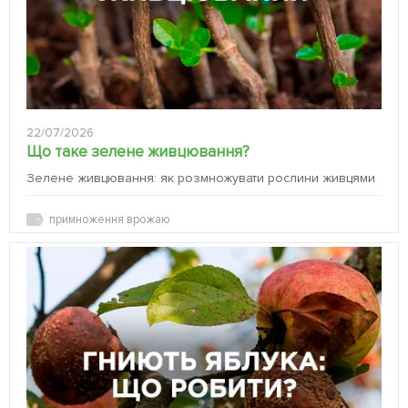
22/07/2026
Що таке зелене живцювання?
Зелене живцювання: як розмножувати рослини живцями
примноження врожаю