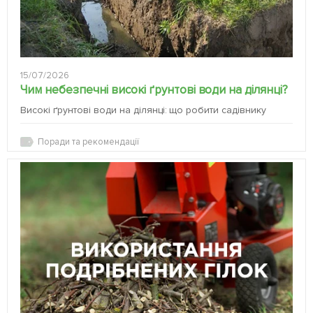
15/07/2026
Чим небезпечні високі ґрунтові води на ділянці?
Високі ґрунтові води на ділянці: що робити садівнику
Поради та рекомендації