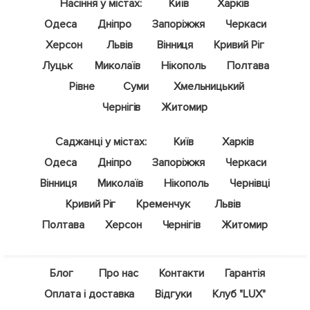
Насіння у містах:
Київ
Харків
Одеса
Дніпро
Запоріжжя
Черкаси
Херсон
Львів
Вінниця
Кривий Ріг
Луцьк
Миколаїв
Нікополь
Полтава
Рівне
Суми
Хмельницький
Чернігів
Житомир
Саджанці у містах:
Київ
Харків
Одеса
Дніпро
Запоріжжя
Черкаси
Вінниця
Миколаїв
Нікополь
Чернівці
Кривий Ріг
Кременчук
Львів
Полтава
Херсон
Чернігів
Житомир
Блог
Про нас
Контакти
Гарантія
Оплата і доставка
Відгуки
Клуб "LUX"