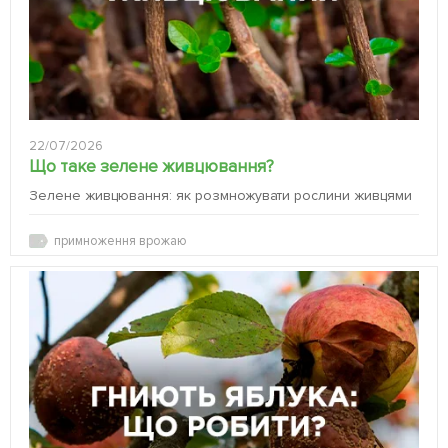
22/07/2026
Що таке зелене живцювання?
Зелене живцювання: як розмножувати рослини живцями
примноження врожаю