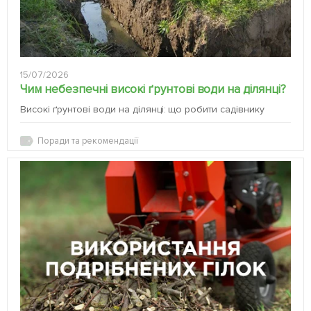
15/07/2026
Чим небезпечні високі ґрунтові води на ділянці?
Високі ґрунтові води на ділянці: що робити садівнику
Поради та рекомендації