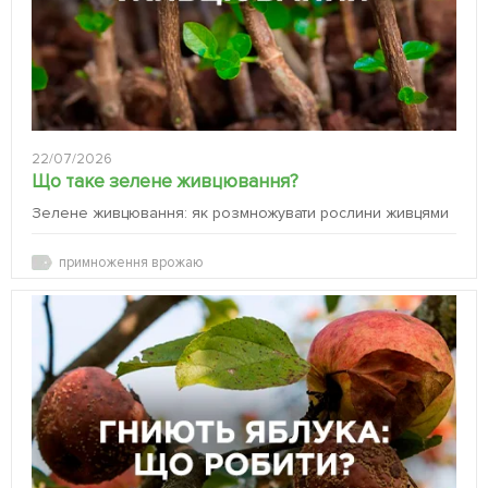
22/07/2026
Що таке зелене живцювання?
Зелене живцювання: як розмножувати рослини живцями
примноження врожаю