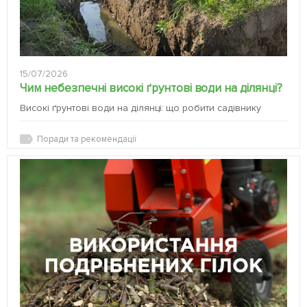
15/07/2026
Чим небезпечні високі ґрунтові води на ділянці?
Високі ґрунтові води на ділянці: що робити садівнику
Поради та рекомендації