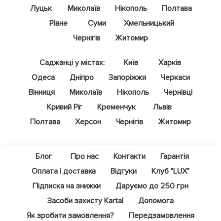
Луцьк
Миколаїв
Нікополь
Полтава
Рівне
Суми
Хмельницький
Чернігів
Житомир
Саджанці у містах:
Київ
Харків
Одеса
Дніпро
Запоріжжя
Черкаси
Вінниця
Миколаїв
Нікополь
Чернівці
Кривий Ріг
Кременчук
Львів
Полтава
Херсон
Чернігів
Житомир
Блог
Про нас
Контакти
Гарантія
Оплата і доставка
Відгуки
Клуб "LUX"
Підписка на знижки
Даруємо до 250 грн
Засоби захисту Kartal
Допомога
Як зробити замовлення?
Передзамовлення