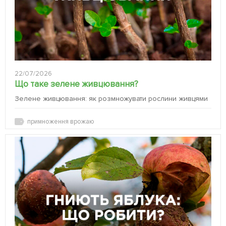
22/07/2026
Що таке зелене живцювання?
Зелене живцювання: як розмножувати рослини живцями
примноження врожаю