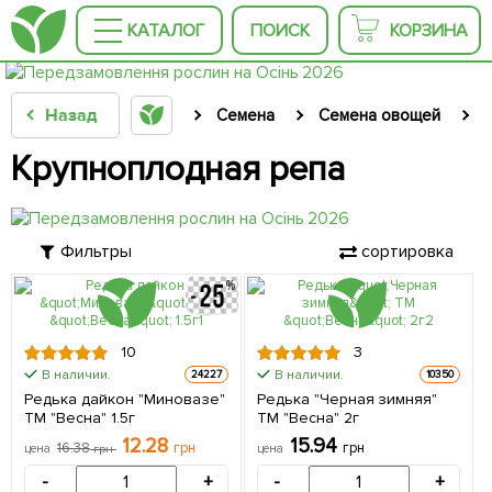
КАТАЛОГ
ПОИСК
КОРЗИНА
Назад
Семена
Семена овощей
Крупноплодная репа
Фильтры
сортировка
10
3
В наличии.
В наличии.
24227
10350
Редька дайкон "Миновазе"
Редька "Черная зимняя"
ТМ "Весна" 1.5г
ТМ "Весна" 2г
12.28
15.94
16.38
грн
грн
цена
грн
цена
-
+
-
+