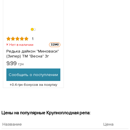
1
Нет в наличии
32940
Редька дайкон "Миноваси"
(Зипер) ТМ "Весна" 3г
9.99
грн
Сообщить о поступлении
+
0.4
грн бонусов за покупку
Цены на популярные Крупноплодная репа:
Название
Цена