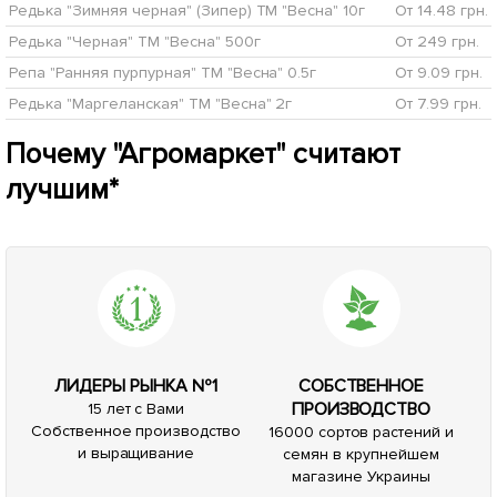
Редька "Зимняя черная" (Зипер) ТМ "Весна" 10г
От 14.48 грн.
Редька "Черная" ТМ "Весна" 500г
От 249 грн.
Репа "Ранняя пурпурная" ТМ "Весна" 0.5г
От 9.09 грн.
Редька "Маргеланская" ТМ "Весна" 2г
От 7.99 грн.
Почему "Агромаркет" считают
лучшим*
ЛИДЕРЫ РЫНКА №1
СОБСТВЕННОЕ
ПРОИЗВОДСТВО
15 лет с Вами
Собственное производство
16000 сортов растений и
и выращивание
семян в крупнейшем
магазине Украины