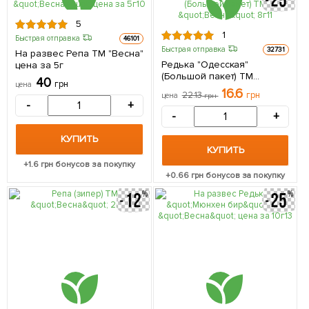
5
1
Быстрая отправка
46101
Быстрая отправка
32731
На развес Репа ТМ "Весна"
Редька "Одесская"
цена за 5г
(Большой пакет) ТМ
40
грн
цена
"Весна" 8г
16.6
22.13
грн
цена
грн
-
+
-
+
КУПИТЬ
КУПИТЬ
+
1.6
грн бонусов за покупку
+
0.66
грн бонусов за покупку