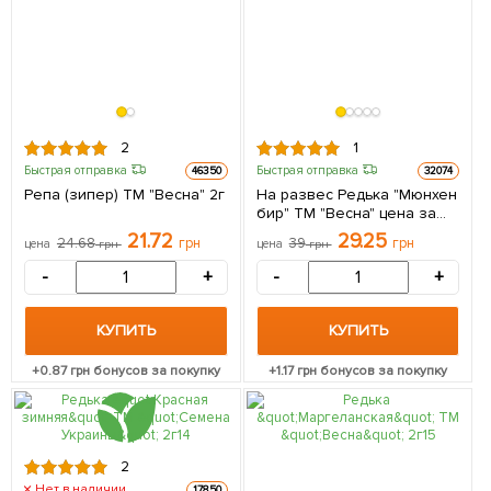
2
1
Быстрая отправка
Быстрая отправка
46350
32074
Репа (зипер) ТМ "Весна" 2г
На развес Редька "Мюнхен
бир" ТМ "Весна" цена за
10г
21.72
29.25
24.68
грн
39
грн
цена
грн
цена
грн
-
+
-
+
КУПИТЬ
КУПИТЬ
+
0.87
грн бонусов за покупку
+
1.17
грн бонусов за покупку
2
Нет в наличии
17850