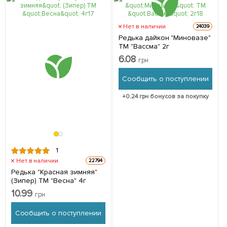
Нет в наличии
24039
Редька дайкон "Миновазе"
ТМ "Вассма" 2г
6.08
грн
Сообщить о поступлении
+
0.24
грн бонусов за покупку
1
Нет в наличии
22794
Редька "Красная зимняя"
(Зипер) ТМ "Весна" 4г
10.99
грн
Сообщить о поступлении