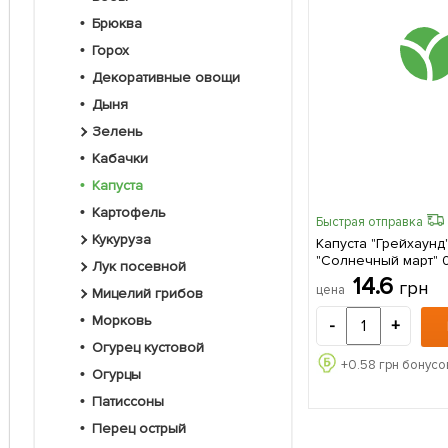
Брюква
Горох
Декоративные овощи
Дыня
Зелень
Кабачки
Капуста
Картофель
Быстрая отправка
Кукуруза
Капуста "Грейхаунд
"Солнечный март" 0
Лук посевной
14.6
грн
цена
Мицелий грибов
Морковь
-
+
Огурец кустовой
+
0.58
грн бонусо
Огурцы
Патиссоны
Перец острый