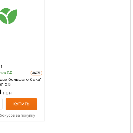
1
авка
36078
рдце большого быка"
" 0.5г
8
грн
КУПИТЬ
бонусов за покупку