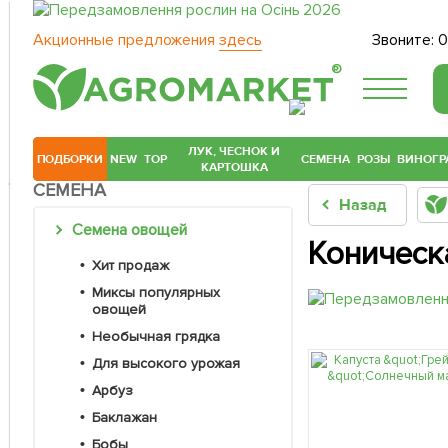
Акционные предложения
здесь
Звоните:
0
®
ЛУК, ЧЕСНОК И
ПОДБОРКИ
NEW
TOP
СЕМЕНА
РОЗЫ
ВИНОГР
КАРТОШКА
СЕМЕНА
Назад
Семена овощей
Коническ
Хит продаж
Миксы популярных
овощей
Необычная грядка
Для высокого урожая
Арбуз
Баклажан
Бобы