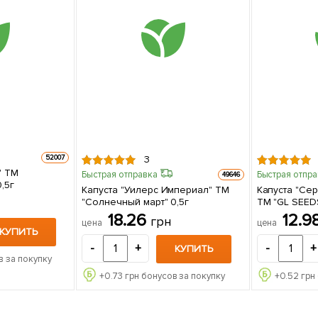
52007
3
" ТМ
Быстрая отправка
Быстрая отпр
49646
,5г
Капуста "Уилерс Империал" ТМ
Капуста "Се
"Солнечный март" 0,5г
ТМ "GL SEEDS
18.26
12.9
грн
цена
цена
КУПИТЬ
-
+
-
+
КУПИТЬ
в за покупку
+
0.73
грн бонусов за покупку
+
0.52
грн 