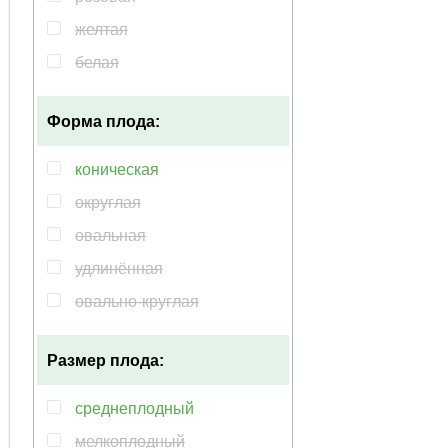
желтая
белая
зеленая
Форма плода:
кремовый
мультиколор
коническая
фиолетовый
округлая
овальная
удлинённая
овально-круглая
цилиндрическая
Размер плода:
зонтиковидная
плоская
среднеплодный
плоскоокруглая
мелкоплодный