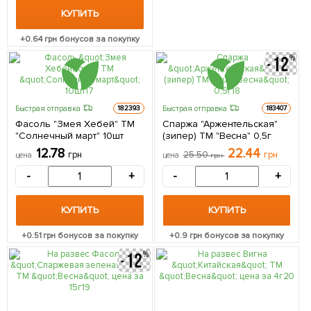
КУПИТЬ
+
0.64
грн бонусов за покупку
Быстрая отправка
Быстрая отправка
182393
183407
Фасоль "Змея Хебей" ТМ
Спаржа "Аржентельская"
"Солнечный март" 10шт
(зипер) ТМ "Весна" 0,5г
12.78
22.44
грн
25.50
грн
цена
цена
грн
-
+
-
+
КУПИТЬ
КУПИТЬ
+
0.51
грн бонусов за покупку
+
0.9
грн бонусов за покупку