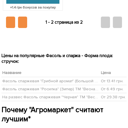
+
1.4
грн бонусов за покупку
1 -
2 страница из 2
Цены на популярные Фасоль и спаржа - Форма плода:
стручок:
Название
Цена
Фасоль спаржевая "Грибной аромат" (Большой пакет) ТМ "Весна" 5г
От 13.41 грн.
Фасоль спаржевая "Росилка" (Зипер) ТМ "Весна" 15г
От 6.49 грн.
На развес Фасоль спаржевая "Черная" ТМ "Весна" цена за 15г
От 29.38 грн.
Почему "Агромаркет" считают
лучшим*