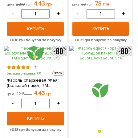
(Большой пакет) ТМ
"Весна" цена за 15г
4.43
7.8
22.13
грн
39
грн
цена
грн
цена
грн
"Весна" 5г
-
+
-
+
КУПИТЬ
КУПИТЬ
+
0.18
грн бонусов за покупку
+
0.31
грн бонусов за покупку
3
Быстрая отправка
32719
Фасоль спаржевая "Фея"
(Большой пакет) ТМ
"Весна" 5г
4.43
22.13
грн
цена
грн
-
+
КУПИТЬ
+
0.18
грн бонусов за покупку