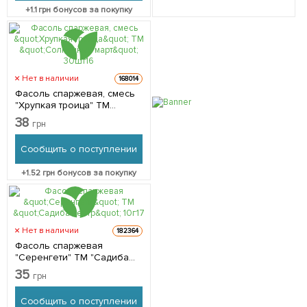
+
1.1
грн бонусов за покупку
Нет в наличии
168014
Фасоль спаржевая, смесь
"Хрупкая троица" ТМ
"Солнечный март" 30шт
38
грн
Сообщить о поступлении
+
1.52
грн бонусов за покупку
Нет в наличии
182364
Фасоль спаржевая
"Серенгети" ТМ "Садиба
центр" 10г
35
грн
Сообщить о поступлении