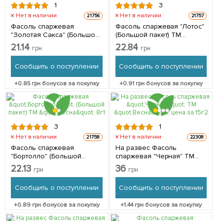
1
3
Нет в наличии
Нет в наличии
21756
21757
Фасоль спаржевая
Фасоль спаржевая "Лотос"
"Золотая Сакса" (Большой
(Большой пакет) ТМ
пакет) ТМ "Весна" 5г
"Весна" 5г
21.14
22.84
грн
грн
Сообщить о поступлении
Сообщить о поступлении
+
0.85
грн бонусов за покупку
+
0.91
грн бонусов за покупку
3
1
Нет в наличии
Нет в наличии
21758
22308
Фасоль спаржевая
На развес Фасоль
"Бортолло" (Большой
спаржевая "Черная" ТМ
пакет) ТМ "Весна" 8г
"Весна" цена за 15г
22.13
36
грн
грн
Сообщить о поступлении
Сообщить о поступлении
+
0.89
грн бонусов за покупку
+
1.44
грн бонусов за покупку