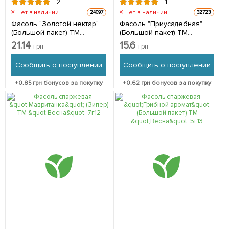
2
1
Нет в наличии
Нет в наличии
24097
32723
Фасоль "Золотой нектар"
Фасоль "Приусадебная"
(Большой пакет) ТМ
(Большой пакет) ТМ
"Весна" 5г
"Весна" 8г
21.14
15.6
грн
грн
Сообщить о поступлении
Сообщить о поступлении
+
0.85
грн бонусов за покупку
+
0.62
грн бонусов за покупку