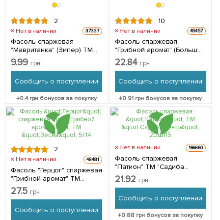
2
10
Нет в наличии
Нет в наличии
37337
45457
Фасоль спаржевая
Фасоль спаржевая
"Мавританка" (Зипер) ТМ
"Грибной аромат" (Большой
"Весна" 7г
пакет) ТМ "Весна" 5г
9.99
22.84
грн
грн
Сообщить о поступлении
Сообщить о поступлении
+
0.4
грн бонусов за покупку
+
0.91
грн бонусов за покупку
Нет в наличии
166860
2
Фасоль спаржевая
Нет в наличии
48481
"Патион" ТМ "Садиба
Фасоль "Герцог" спаржевая
центр" 20шт
21.92
"Грибной аромат" ТМ
грн
"Весна" 5г
27.5
грн
Сообщить о поступлении
Сообщить о поступлении
+
0.88
грн бонусов за покупку