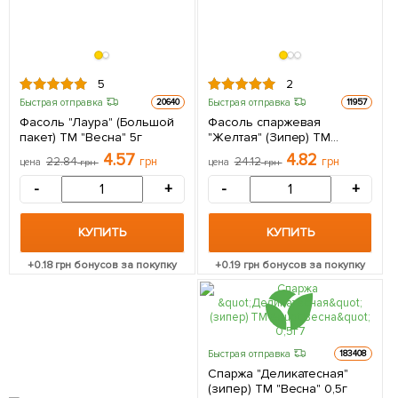
5
2
Быстрая отправка
Быстрая отправка
20640
11957
Фасоль "Лаура" (Большой
Фасоль спаржевая
пакет) ТМ "Весна" 5г
"Желтая" (Зипер) ТМ
"Весна" 5г
4.57
4.82
22.84
грн
24.12
грн
цена
грн
цена
грн
-
+
-
+
КУПИТЬ
КУПИТЬ
+
0.18
грн бонусов за покупку
+
0.19
грн бонусов за покупку
Быстрая отправка
183408
Спаржа "Деликатесная"
(зипер) ТМ "Весна" 0,5г