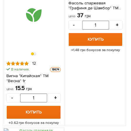
Фасоль спаржевая
"Графиня де Шамбор" ТМ
"Солнечный март" 20г
37
грн
цена
-
+
КУПИТЬ
+
1.48
грн бонусов за покупку
12
В наличии.
18674
Вигна "Китайская" ТМ
"Весна" 1г
15.5
грн
цена
-
+
КУПИТЬ
+
0.62
грн бонусов за покупку