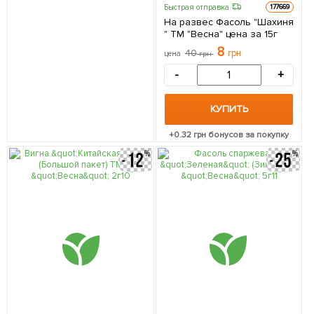
Быстрая отправка
177669
На развес Фасоль "Шахиня
" ТМ "Весна" цена за 15г
8
40
грн
цена
грн
-
+
КУПИТЬ
+
0.32
грн бонусов за покупку