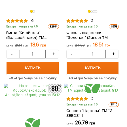
6
3
Быстрая отправка
Быстрая отправка
32694
11956
Вигна "Китайская"
Фасоль спаржевая
(Большой пакет) ТМ
"Зеленая" (Зипер) ТМ
"Весна" 2г
"Весна" 5г
18.6
18.51
21.14
грн
24.68
грн
цена
грн
цена
грн
-
+
-
+
КУПИТЬ
КУПИТЬ
+
0.74
грн бонусов за покупку
+
0.74
грн бонусов за покупку
2
Быстрая отправка
18415
Спаржа "Царская" ТМ "GL
SEEDS" 1г
26.79
грн
цена