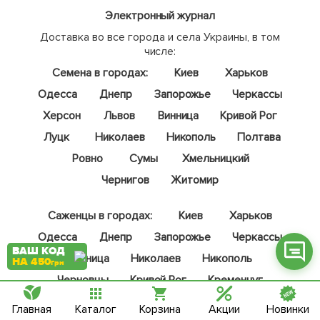
Электронный журнал
Доставка во все города и села Украины, в том
числе:
Семена в городах:
Киев
Харьков
Фейсбук
Одесса
Днепр
Запорожье
Черкассы
Телеграм
Херсон
Львов
Винница
Кривой Рог
Луцк
Николаев
Никополь
Полтава
Вайбер
Ровно
Сумы
Хмельницкий
Інстаграм
Чернигов
Житомир
Онлайн чат
Саженцы в городах:
Киев
Харьков
Одесса
Днепр
Запорожье
Черкассы
ВАШ КОД
Винница
Николаев
Никополь
НА 450
грн
Черновцы
Кривой Рог
Кременчуг
Львов
Полтава
Херсон
Чернигов
Главная
Каталог
Корзина
Акции
Новинки