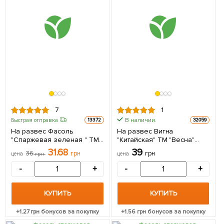
7
1
В наличии.
Быстрая отправка
13372
32059
На развес Фасоль
На развес Вигна
"Спаржевая зеленая " ТМ
"Китайская" ТМ "Весна"
"Весна" цена за 15г
цена за 4г
31.68
39
36
грн
грн
цена
грн
цена
-
+
-
+
КУПИТЬ
КУПИТЬ
+
1.27
грн бонусов за покупку
+
1.56
грн бонусов за покупку