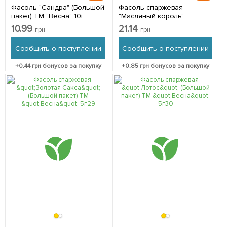
Фасоль "Сандра" (Большой
Фасоль спаржевая
пакет) ТМ "Весна" 10г
"Масляный король"
(Большой пакет) ТМ
10.99
21.14
грн
грн
"Весна" 5г
Сообщить о поступлении
Сообщить о поступлении
+
0.44
грн бонусов за покупку
+
0.85
грн бонусов за покупку