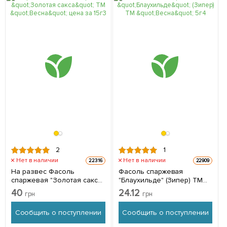
2
1
Нет в наличии
Нет в наличии
22316
22909
На развес Фасоль
Фасоль спаржевая
спаржевая "Золотая сакса"
"Блаухильде" (Зипер) ТМ
ТМ "Весна" цена за 15г
"Весна" 5г
40
24.12
грн
грн
Сообщить о поступлении
Сообщить о поступлении