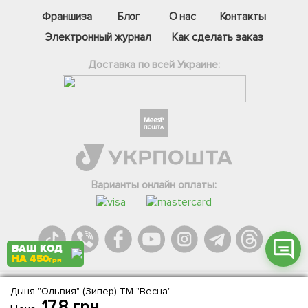
Франшиза
Блог
О нас
Контакты
Электронный журнал
Как сделать заказ
Доставка по всей Украине:
Фейсбук
Телеграм
Вайбер
Інстаграм
Варианты онлайн оплаты:
Онлайн чат
ВАШ КОД
НА 450
грн
Дыня "Ольвия" (Зипер) ТМ "Весна" 4г
Agromarket.Copyright © 2013-2026. Все права защищены
17.8
грн