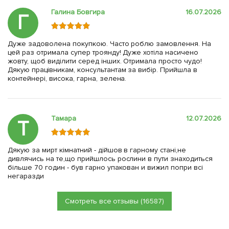
Галина Бовгира
16.07.2026
Г
Дуже задоволена покупкою. Часто роблю замовлення. На
цей раз отримала супер троянду! Дуже хотіла насичено
жовту, щоб виділити серед інших. Отримала просто чудо!
Дякую працівникам, консультантам за вибір. Прийшла в
контейнері, висока, гарна, зелена.
Тамара
12.07.2026
Т
Дякую за мирт кімнатний - дійшов в гарному стані,не
дивлячись на те,що прийшлось рослини в пути знаходиться
більше 70 годин - був гарно упакован и вижил попри всі
негаразди
Смотреть все отзывы (16587)