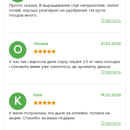
Просто сказка. В выращивании сорт неприхотлив, любит
полив, хорошо реагирует на удобрения. На кусте
плодов много.
Ответить
Оксана
21.02.2020
О
У нас так і виросла диня сорту ольвія 2,5 кг така солодка
і соковита мммм уже захотілось цю ароматну диньку
Ответить
Катя
14.02.2020
К
У меня получилась эта дыня за копейки, попала на
акцию. Спасибо за ваши подарки
Ответить