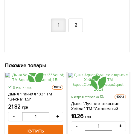
1
2
Похожие товары
В наличии.
10132
Дыня "Ранняя 133" ТМ
Быстрая отправка
49643
"Весна" 1.5г
Дыня "Лучшее открытие
21.82
грн
Хейла" ТМ "Солнечный
март" 20шт
18.26
-
+
грн
-
+
КУПИТЬ