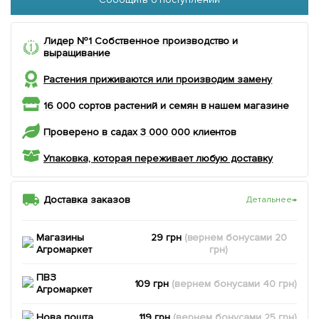
Лидер №1 Собственное производство и
выращивание
Растения приживаются или производим замену
16 000 сортов растений и семян в нашем магазине
Проверено в садах 3 000 000 клиентов
Упаковка, которая переживает любую доставку
Доставка заказов
Детальнее
→
Магазины
29 грн
(вернем
бонусами
20
Агромаркет
грн)
ПВЗ
109 грн
(вернем
бонусами
40
грн)
Агромаркет
Нова пошта
119 грн
(вернем
бонусами
25
грн)