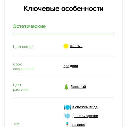
Ключевые особенности
Эстетические

жёлтый
Цвет плода
Срок
средний
созревания
Цвет

Зеленый
растения
в свежем виде
для заморозки
Тип
на вино