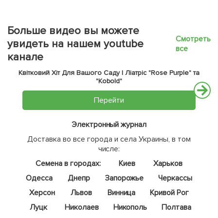
Больше видео вы можете
Смотреть
увидеть на нашем youtube
все
канале
Квітковий Хіт Для Вашого Саду | Ліатріс "Rose Purple" та
"Kobold"
Перейти
Электронный журнал
Доставка во все города и села Украины, в том
числе:
Семена в городах:
Киев
Харьков
Одесса
Днепр
Запорожье
Черкассы
Херсон
Львов
Винница
Кривой Рог
Луцк
Николаев
Никополь
Полтава