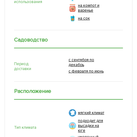
использования
на компот и
варенье
на сок
Садоводство
с сентября по
Период
декабрь
доставки
с февраля по июнь
Расположение
мягкий климат
подходит для
высадки на
Тип климата
юге