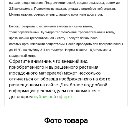
начале плодоношения. Плод эллиптический, среднего размера, весом до
2,5 килограмма. Поверхность гладкая, иногда с редкой сеткой, желтая.
Мякоть нежная, сочная, очень сладкая с приятным ароматом.
Высокотоварный, с отличными вкусовыми качествами,
транспортабельный. Культура теплолюбивая, требовательная к теплу,
чрезвычайно требовательная к свету. Требует легких почв,
богатых органическими веществами.
Посев проводить при прогреве почвы
до 16 °C, на глубину 3-4 сантиметра. Норма высева - 0,3 грамма на
квадратный метр
.
Обратите внимание, что внешний вид
приобретенного и выращенного растения
(посадочного материала) может несколько
отличаться от образца изображенного на фото,
размещенном на сайте. Для более подробной
информации рекомендуем ознакомиться с
договором
публичной оферты
Фото товара