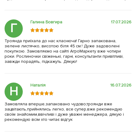
Галина Бовгира
17.07.2026
Г
Троянда приїхала до нас класнюча! Гарно запакована,
зелене листячко, висотою біля 45 см.! Дуже задоволені
покупкою. Замовляємо на сайті АгроМаркету вже чотири
роки. Рослиночки свіженькі, гарні, консультанти привітливі,
завжди порадять, підкажуть. Дякую!
Наталія
16.07.2026
Н
Замовляла вперше,запаковано чудово,троянди вже
зацвітають,прийнялись легко, все супер,вже рекомендую
своїм знайомим,ввічливі і дуже уважні менеджера, дякую і
рекомендую всім хто читає відгук