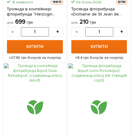
В наявності.
На Осінь-2026
191870
63794
Троянда в контейнері
Троянда флорибунда
флорибунда "Herzogin
«Domaine de St Jean de
Christiana" (саджанець
Beauregard» (саджанець
699
210
грн
грн
ціна
ціна
класу АА+) 1 саджанець в
класу АА +) вищий сорт 1
упаковці
саджанець в упаковці
-
+
-
+
КУПИТИ
КУПИТИ
+
27.96
грн бонусів за покупку
+
8.4
грн бонусів за покупку