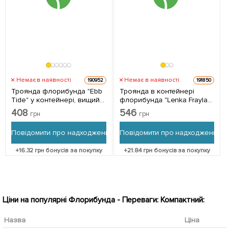
Немає в наявності
Немає в наявності
190952
191850
Троянда флорибунда "Ebb
Троянда в контейнері
Tide" у контейнері, вищий
флорибунда "Lenka Frayla"
сорт 1 саджанець в
(саджанець класу АА+) 1
408
546
грн
грн
упаковці
саджанець в упаковці
Повідомити про надходження
Повідомити про надходження
+
16.32
грн бонусів за покупку
+
21.84
грн бонусів за покупку
Ціни на популярні Флорибунда - Переваги: Компактний:
Назва
Ціна