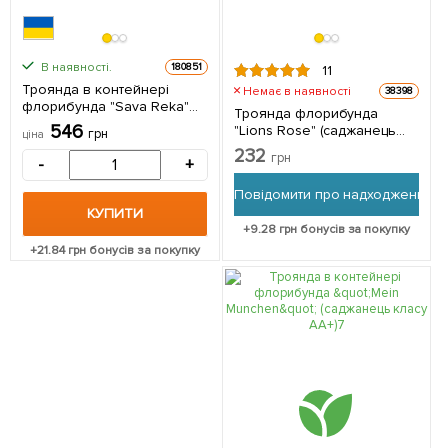
В наявності.
180851
11
Троянда в контейнері
Немає в наявності
38398
флорибунда "Sava Reka"
Троянда флорибунда
(саджанець класу АА+) 1
546
"Lions Rose" (саджанець
грн
ціна
саджанець в упаковці
класу АА +) вищий сорт 1 шт
232
грн
-
+
в упаковці
Повідомити про надходження
КУПИТИ
+
9.28
грн бонусів за покупку
+
21.84
грн бонусів за покупку