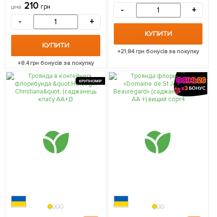
класу АА+) вищий сорт 1
210
упаковці
грн
ціна
-
+
саджанець в упаковці
-
+
КУПИТИ
КУПИТИ
+
21.84
грн бонусів за покупку
+
8.4
грн бонусів за покупку
КРУПНОМІР