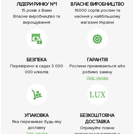
ЛІДЕРИ РИНКУ №1
ВЛАСНЕ ВИРОБНИЦТВО
15 років з Вами
16000 сортів рослин та
Власне виробництво та
насіння у найбільшому
вирощування
магазині України
БЕЗПЕКА
ГАРАНТІЯ
Перевірено в садах 3 000
Рослини приживаються або
000 клієнтів
робимо заміну
Див. умови
УПАКОВКА
БЕЗКОШТОВНА
ДОСТАВКА
Яка переживає будь-яку
доставку
Отримуйте повне
Див. умови
повернення вартості з