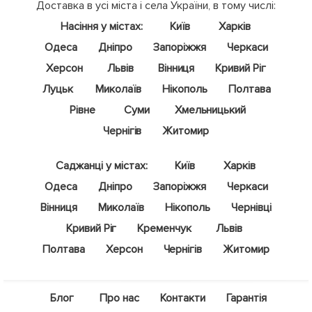
Доставка в усі міста і села України, в тому числі:
Насіння у містах:
Київ
Харків
Одеса
Дніпро
Запоріжжя
Черкаси
Херсон
Львів
Вінниця
Кривий Ріг
Луцьк
Миколаїв
Нікополь
Полтава
Рівне
Суми
Хмельницький
Чернігів
Житомир
Саджанці у містах:
Київ
Харків
Одеса
Дніпро
Запоріжжя
Черкаси
Вінниця
Миколаїв
Нікополь
Чернівці
Кривий Ріг
Кременчук
Львів
Полтава
Херсон
Чернігів
Житомир
Блог
Про нас
Контакти
Гарантія