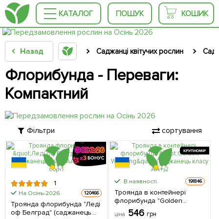
КАТАЛОГ
ПОШУК
КОШИК
Назад
Саджанці квітучих рослин
Садж
Флорибунда - Переваги:
Компактний
Фільтри
сортування
КРУПНОМІР
В наявності.
191846
1
Троянда в контейнері
На Осінь-2026
120466
флорибунда "Golden
Троянда флорибунда "Леді
Wedding" (саджанець класу
546
оф Белград" (саджанець
грн
ціна
АА+) 1 саджанець в