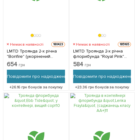
Немає в наявності
Немає в наявності
180423
185165
LMTD Троянда 2-х річна
LMTD Троянда 2-х річна
"Bonfire" (укорінений
флорибунда "Royal Pink"
саджанець у горщику,
(укорінений саджанець у
654
584
грн
грн
висота 25-35см) з
горщику, висота 15-25см) з
Нідерландів 1 саджанець в
Нідерландів 1 саджанець в
Повідомити про надходження
Повідомити про надходження
упаковці
упаковці
+
26.16
грн бонусів за покупку
+
23.36
грн бонусів за покупку