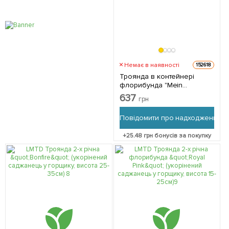
Немає в наявності
152618
Троянда в контейнері
флорибунда "Mein
Munchen" (саджанець класу
637
грн
АА+) 1 саджанець в
упаковці
Повідомити про надходження
+
25.48
грн бонусів за покупку