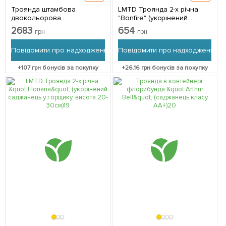
Троянда штамбова
LMTD Троянда 2-х річна
двокольорова
"Bonfire" (укорінений
"Свані+Кордула"
саджанець у горщику,
2683
654
грн
грн
(саджанець класу АА+)
висота 25-35см) з
вищий сорт 1 саджанець в
Нідерландів 1 саджанець в
Повідомити про надходження
Повідомити про надходження
упаковці
упаковці
+
107
грн бонусів за покупку
+
26.16
грн бонусів за покупку