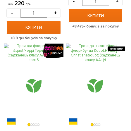
(саджанець класу АА+)
-
+
220
грн
ціна
вищий сорт 1 саджанець в
упаковці
-
+
КУПИТИ
+
8.4
грн бонусів за покупку
КУПИТИ
+
8.8
грн бонусів за покупку
КРУПНОМІР