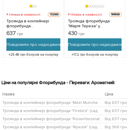
Немає в наявності
Немає в наявності
152660
184868
Троянда в контейнері
Троянда флорибунда
флорибунда
"Марія Тереза" у
"Rosenfaszination"
контейнері, вищий сорт 1
637
430
грн
грн
(саджанець класу АА+) 1
саджанець в упаковці
саджанець в упаковці
Повідомити про надходження
Повідомити про надходження
+
25.48
грн бонусів за покупку
+
17.2
грн бонусів за покупку
Ціни на популярні Флорибунда - Переваги: Ароматний:
Назва
Ціна
Троянда в контейнері флорибунда "Mein Munchen" (саджанець класу АА+)
Від 637 грн.
Троянда в контейнері флорибунда "Firebird" (саджанець класу АА+)
Від 637 грн.
Троянда в контейнері флорибунда "Rosenfaszination" (саджанець класу АА+)
Від 637 грн.
Троянда в контейнері флорибунда "Фрезія" (саджанець класу АА+)
Від 368 грн.