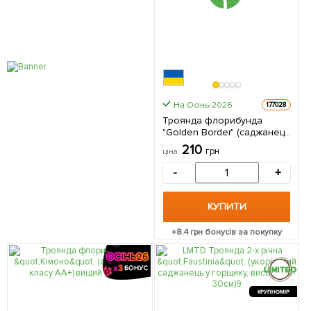
На Осінь-2026
177028
Троянда флорибунда
"Golden Border" (саджанець
класу АА+) вищий сорт 1
210
грн
ціна
саджанець в упаковці
-
+
КУПИТИ
+
8.4
грн бонусів за покупку
КРУПНОМІР