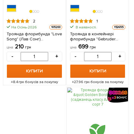
2
1
На Осінь-2026
В наявності.
105200
152655
Троянда флорибунда "Love
Троянда в контейнері
Song" (Лав Сонг)
флорибунда "Gebruder
(саджанець класу АА+)
Grimm" (саджанець класу
210
699
грн
грн
ціна
ціна
вищий сорт 1 саджанець в
АА+) 1 саджанець в
упаковці
упаковці
-
+
-
+
КУПИТИ
КУПИТИ
+
8.4
грн бонусів за покупку
+
27.96
грн бонусів за покупку