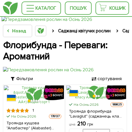
КАТАЛОГ
ПОШУК
КОШИК
Назад
Саджанці квітучих рослин
Садж
Флорибунда - Переваги:
Ароматний
Фільтри
сортування
На Осінь-2026
189825
1
Троянда флорибунда
"Lavaglut" (саджанець класу
На Осінь-2026
178137
АА+) вищий сорт 1
Троянда кущова
210
грн
ціна
саджанець в упаковці
"Алабастер" (Alabaster)