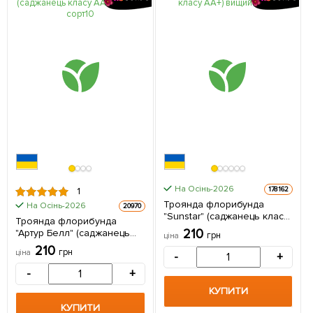
На Осінь-2026
178162
1
Троянда флорибунда
На Осінь-2026
20970
"Sunstar" (саджанець класу
Троянда флорибунда
АА+) вищий сорт 1
210
"Артур Белл" (саджанець
грн
ціна
саджанець в упаковці
класу АА +) вищий сорт 1 шт
210
грн
ціна
-
+
в упаковці
-
+
КУПИТИ
КУПИТИ