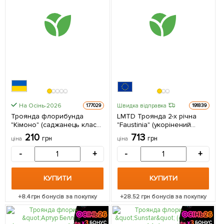
На Осінь-2026
Швидка відправка
177029
191839
Троянда флорибунда
LMTD Троянда 2-х річна
"Кімоно" (саджанець класу
"Faustinia" (укорінений
АА+) вищий сорт 1
саджанець у горщику,
210
713
грн
грн
ціна
ціна
саджанець в упаковці
висота 20-30см) з
Нідерландів 1 саджанець в
-
+
-
+
упаковці
КУПИТИ
КУПИТИ
+
8.4
грн бонусів за покупку
+
28.52
грн бонусів за покупку