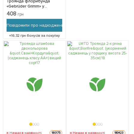
Троянда флорибунда
«Gebrüder Grimm» у
контейнері, вищий сорт 1
408
грн
саджанець в упаковці
Повідомити про надходження
+
16.32
грн бонусів за покупку
Немає в наявності
Немає в наявності
180175
180423