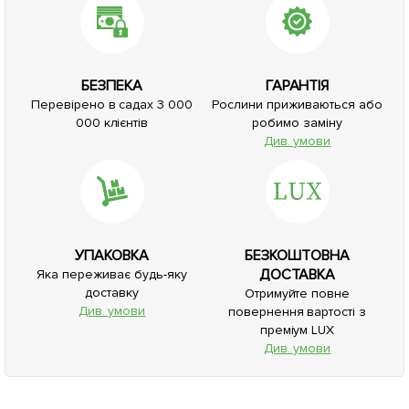
БЕЗПЕКА
ГАРАНТІЯ
Перевірено в садах 3 000
Рослини приживаються або
000 клієнтів
робимо заміну
Див. умови
УПАКОВКА
БЕЗКОШТОВНА
ДОСТАВКА
Яка переживає будь-яку
доставку
Отримуйте повне
Див. умови
повернення вартості з
преміум LUX
Див. умови