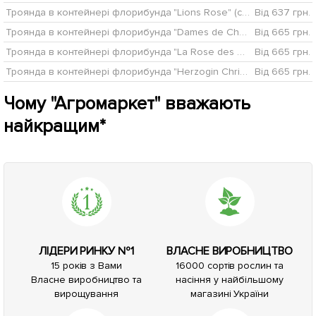
Троянда в контейнері флорибунда "Lions Rose" (саджанець класу АА+)
Від 637 грн.
Троянда в контейнері флорибунда "Dames de Chenonceau" (саджанець класу АА+)
Від 665 грн.
Троянда в контейнері флорибунда "La Rose des 4 Vents" (саджанець класу АА+)
Від 665 грн.
Троянда в контейнері флорибунда "Herzogin Christiana" (саджанець класу АА+)
Від 665 грн.
Чому "Агромаркет" вважають
найкращим*
ЛІДЕРИ РИНКУ №1
ВЛАСНЕ ВИРОБНИЦТВО
15 років з Вами
16000 сортів рослин та
Власне виробництво та
насіння у найбільшому
вирощування
магазині України