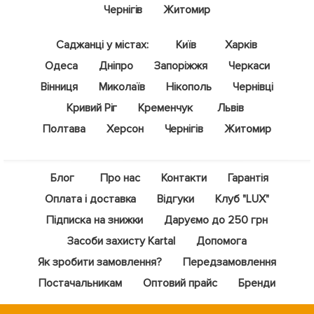
Чернігів
Житомир
Саджанці у містах:
Київ
Харків
Одеса
Дніпро
Запоріжжя
Черкаси
Вінниця
Миколаїв
Нікополь
Чернівці
Кривий Ріг
Кременчук
Львів
Полтава
Херсон
Чернігів
Житомир
Блог
Про нас
Контакти
Гарантія
Оплата і доставка
Відгуки
Клуб "LUX"
Підписка на знижки
Даруємо до 250 грн
Засоби захисту Kartal
Допомога
Як зробити замовлення?
Передзамовлення
Постачальникам
Оптовий прайс
Бренди