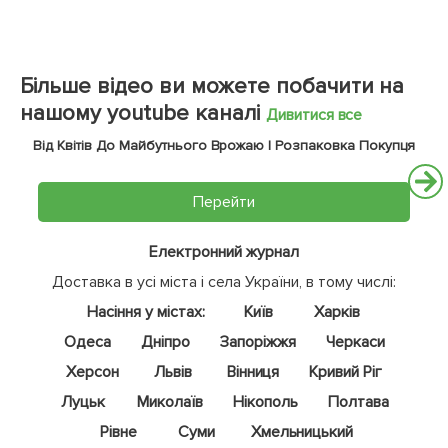
Більше відео ви можете побачити на
нашому youtube каналі
Дивитися все
Від Квітів До Майбутнього Врожаю | Розпаковка Покупця
Перейти
Електронний журнал
Доставка в усі міста і села України, в тому числі:
Насіння у містах:
Київ
Харків
Одеса
Дніпро
Запоріжжя
Черкаси
Херсон
Львів
Вінниця
Кривий Ріг
Луцьк
Миколаїв
Нікополь
Полтава
Рівне
Суми
Хмельницький