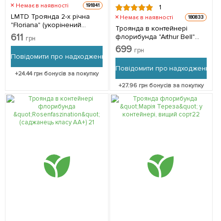
Немає в наявності
191841
1
LMTD Троянда 2-х річна
Немає в наявності
180833
"Floriana" (укорінений
Троянда в контейнері
саджанець у горщику,
611
флорибунда "Arthur Bell"
грн
висота 20-30см) з
(саджанець класу АА+) 1
699
Нідерландів 1 саджанець в
грн
саджанець в упаковці
Повідомити про надходження
упаковці
Повідомити про надходження
+
24.44
грн бонусів за покупку
+
27.96
грн бонусів за покупку