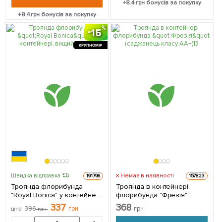
+
8.4
грн бонусів за покупку
+
8.4
грн бонусів за покупку
15
КРУПНОМІР
Немає в наявності
Швидка відправка
191796
157823
Троянда флорибунда
Троянда в контейнері
"Royal Bonica" у контейнері,
флорибунда "Фрезія"
вищий сорт 1 саджанець в
(саджанець класу АА+) 1
337
368
396
грн
грн
ціна
грн
упаковці
саджанець в упаковці