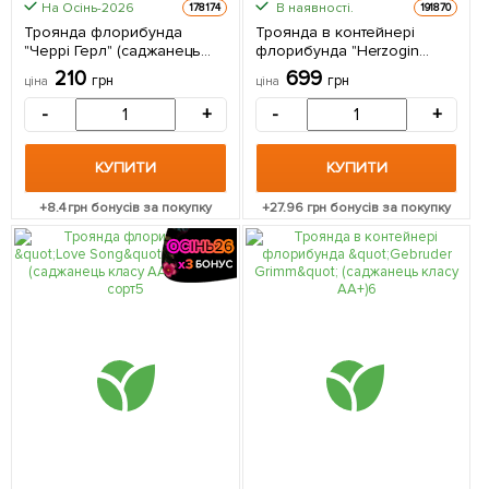
На Осінь-2026
В наявності.
178174
191870
Троянда флорибунда
Троянда в контейнері
"Черрі Герл" (саджанець
флорибунда "Herzogin
класу АА+) вищий сорт 1
Christiana" (саджанець
210
699
грн
грн
ціна
ціна
саджанець в упаковці
класу АА+) 1 саджанець в
упаковці
-
+
-
+
КУПИТИ
КУПИТИ
+
8.4
грн бонусів за покупку
+
27.96
грн бонусів за покупку