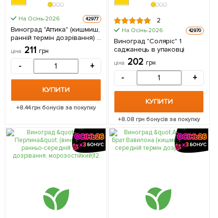
На Осінь-2026
42977
2
Виноград "Аттика" (кишмиш,
На Осінь-2026
42970
ранній термін дозрівання) 1
Виноград "Соляріс" 1
саджанець в упаковці
211
саджанець в упаковці
грн
ціна
202
грн
ціна
-
+
-
+
КУПИТИ
КУПИТИ
+
8.44
грн бонусів за покупку
+
8.08
грн бонусів за покупку