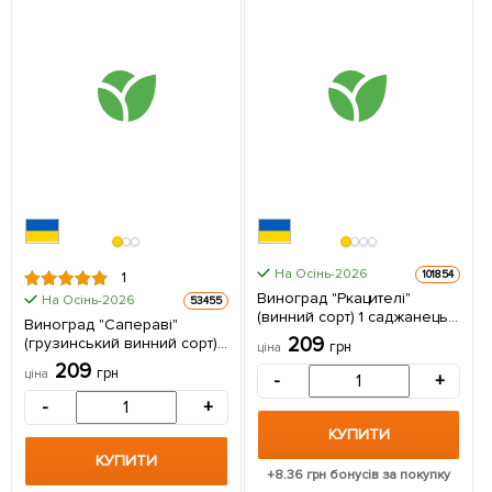
На Осінь-2026
101854
1
Виноград "Ркацителі"
На Осінь-2026
53455
(винний сорт) 1 саджанець
Виноград "Сапераві"
в упаковці
209
(грузинський винний сорт) 1
грн
ціна
саджанець в упаковці
209
грн
ціна
-
+
-
+
КУПИТИ
КУПИТИ
+
8.36
грн бонусів за покупку