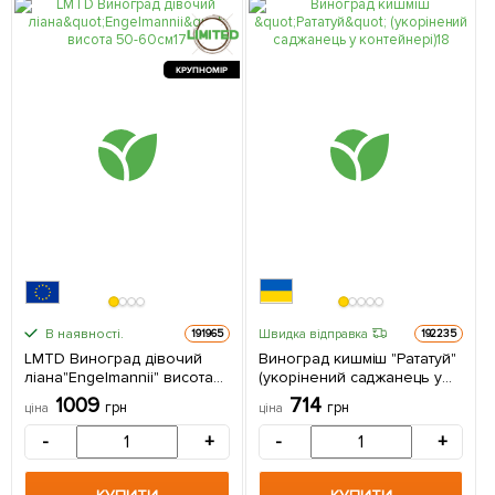
КРУПНОМІР
В наявності.
Швидка відправка
191965
192235
LMTD Виноград дівочий
Виноград кишміш "Рататуй"
ліана"Еngelmannii" висота
(укорінений саджанець у
50-60см з Нідерландів 1
контейнері) 1 саджанець в
1009
714
грн
грн
ціна
ціна
саджанець в упаковці
упаковці
-
+
-
+