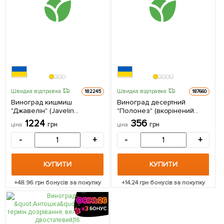
Швидка відправка
Швидка відправка
182245
187660
Виноград кишмиш
Виноград десертний
"Джавелін" (Javelin
"Полонез" (вкорінений
надранній сорт селекції
саджанець у контейнері) 1
1224
356
грн
грн
ціна
ціна
США) 1 саджанець в
саджанець в упаковці
упаковці
-
+
-
+
КУПИТИ
КУПИТИ
+
48.96
грн бонусів за покупку
+
14.24
грн бонусів за покупку