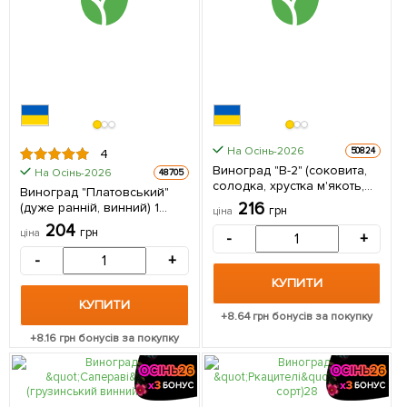
На Осінь-2026
50824
4
Виноград "В-2" (соковита,
На Осінь-2026
48705
солодка, хрустка м'якоть,
Виноград "Платовський"
ранньостиглий) 1
216
(дуже ранній, винний) 1
грн
ціна
саджанець в упаковці 1
саджанець в упаковці
204
саджанець в упаковці
грн
ціна
-
+
-
+
КУПИТИ
КУПИТИ
+
8.64
грн бонусів за покупку
+
8.16
грн бонусів за покупку