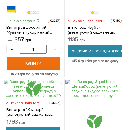
Немає в наявності
Швидка відправка
192237
72159
Виноград десертний
Виноград «Буба»
"Кузьмич" (укорінений
(вегетуючий саджанець
саджанець у контейнері) 1
надкрупного винограду зі
357
1135
грн
грн
ціна
саджанець в упаковці
солодкою, хрусткою
ягодою) 1 саджанець в
-
+
Повідомити про надходження
упаковці
+
45.4
грн бонусів за покупку
КУПИТИ
+
14.28
грн бонусів за покупку
Немає в наявності
93397
Виноград "Квазар"
(вегетуючий саджанець
надвеликого винограду з
1793
грн
солодкою, хрусткою
ягодою) 1 саджанець в