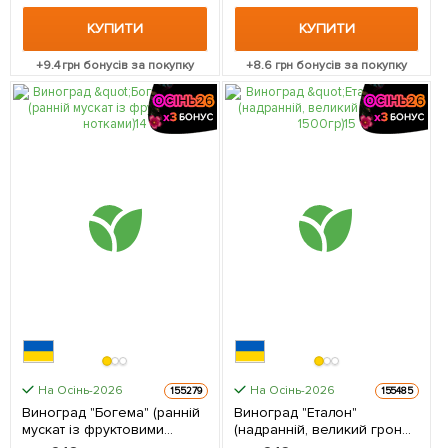
КУПИТИ
КУПИТИ
+
9.4
грн бонусів за покупку
+
8.6
грн бонусів за покупку
На Осінь-2026
На Осінь-2026
155279
155485
Виноград "Богема" (ранній
Виноград "Еталон"
мускат із фруктовими
(надранній, великий гроно
нотками) 1 саджанець в
до 1500гр) 1 саджанець в