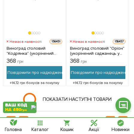
Фейсбук
Немає в наявності
Немає в наявності
156451
156457
Телеграм
Виноград столовий
Виноград столовий "Оріон"
"Кодрянка" (укорінений
(укорінений саджанець у
Вайбер
саджанець у контейнері) 1
контейнері) 1 саджанець в
368
368
грн
грн
саджанець в упаковці
упаковці
Інстаграм
Повідомити про надходження
Повідомити про надходження
Онлайн чат
+
14.72
грн бонусів за покупку
+
14.72
грн бонусів за покупку
ВАШ КОД
НА 450
грн
Головна
Каталог
Кошик
Акції
Новинки