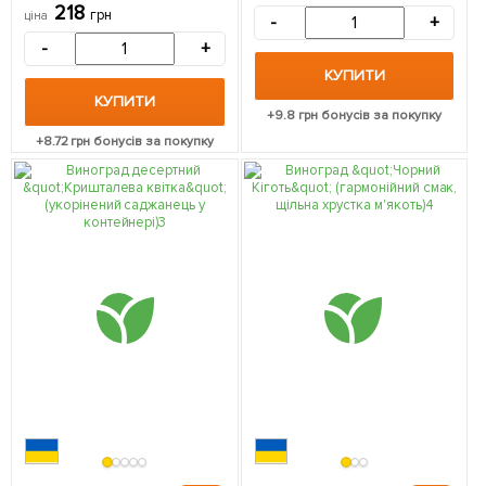
надзвичайно смачні плоди)
218
саджанець в упаковці
грн
ціна
-
+
1 саджанець в упаковці
-
+
КУПИТИ
КУПИТИ
+
9.8
грн бонусів за покупку
+
8.72
грн бонусів за покупку