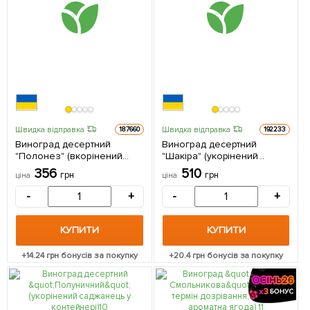
Швидка відправка
Швидка відправка
187660
192233
Виноград десертний
Виноград десертний
"Полонез" (вкорінений
"Шакіра" (укорінений
саджанець у контейнері) 1
саджанець у контейнері) 1
356
510
грн
грн
ціна
ціна
саджанець в упаковці
саджанець в упаковці
-
+
-
+
КУПИТИ
КУПИТИ
+
14.24
грн бонусів за покупку
+
20.4
грн бонусів за покупку