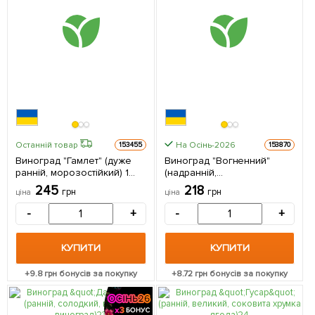
На Осінь-2026
Останній товар
153455
153870
Виноград "Гамлет" (дуже
Виноград "Вогненний"
ранній, морозостійкий) 1
(надранній,
саджанець в упаковці
суперурожайний) 1
245
218
грн
грн
ціна
ціна
саджанець в упаковці
-
+
-
+
КУПИТИ
КУПИТИ
+
9.8
грн бонусів за покупку
+
8.72
грн бонусів за покупку