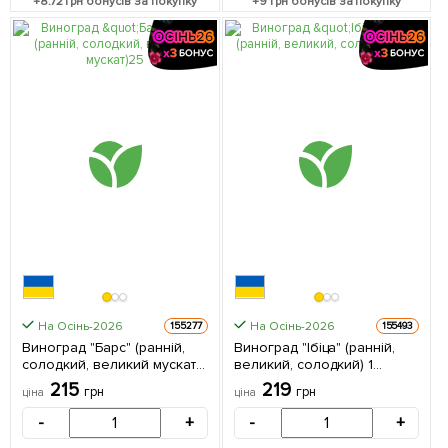
+
8.72
грн бонусів за покупку
+
9
грн бонусів за покупку
На Осінь-2026
На Осінь-2026
155277
155493
Виноград "Барс" (ранній,
Виноград "Ібіца" (ранній,
солодкий, великий мускат)
великий, солодкий) 1
1 саджанець в упаковці
саджанець в упаковці
215
219
грн
грн
ціна
ціна
-
+
-
+