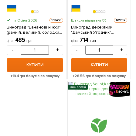
На Осінь-2026
Швидка відправка
153453
192232
Виноград "Бананові ніжки"
Виноград десертний
(ранній, великий, солодкий)
"Дамський Угодник"
1 саджанець в упаковці
(укорінений саджанець у
485
714
грн
грн
ціна
ціна
контейнері) 1 саджанець в
упаковці
-
+
-
+
КУПИТИ
КУПИТИ
+
19.4
грн бонусів за покупку
+
28.56
грн бонусів за покупку
КЛІН СОРТІН