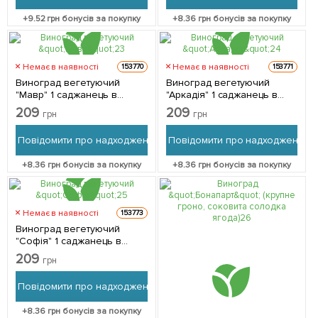
+
9.52
грн бонусів за покупку
+
8.36
грн бонусів за покупку
Немає в наявності
Немає в наявності
153770
153771
Виноград вегетуючий
Виноград вегетуючий
"Мавр" 1 саджанець в
"Аркадія" 1 саджанець в
упаковці
упаковці
209
209
грн
грн
Повідомити про надходження
Повідомити про надходження
+
8.36
грн бонусів за покупку
+
8.36
грн бонусів за покупку
Немає в наявності
153773
Виноград вегетуючий
"Софія" 1 саджанець в
упаковці
209
грн
Повідомити про надходження
+
8.36
грн бонусів за покупку