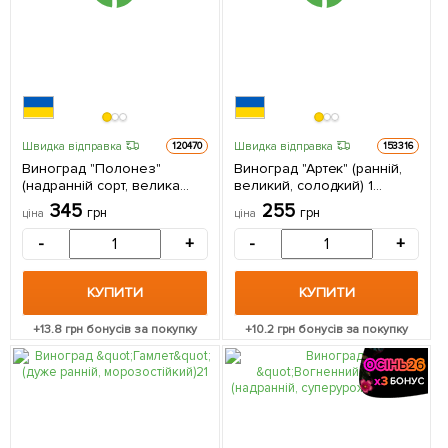
Швидка відправка
Швидка відправка
120470
153316
Виноград "Полонез"
Виноград "Артек" (ранній,
(надранній сорт, велика
великий, солодкий) 1
ягода гармонійного смаку)
саджанець в упаковці
345
255
грн
грн
ціна
ціна
1 саджанець в упаковці
-
+
-
+
КУПИТИ
КУПИТИ
+
13.8
грн бонусів за покупку
+
10.2
грн бонусів за покупку