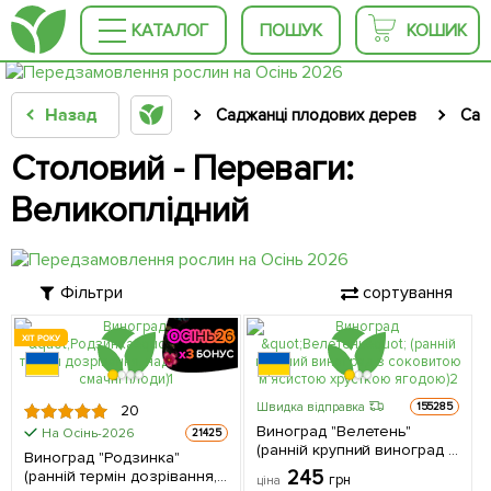
КАТАЛОГ
ПОШУК
КОШИК
Назад
Саджанці плодових дерев
Сад
Столовий - Переваги:
Великоплідний
Фільтри
сортування
ХІТ РОКУ
Швидка відправка
155285
20
Виноград "Велетень"
На Осінь-2026
21425
(ранній крупний виноград з
Виноград "Родзинка"
соковитою м'ясистою
245
(ранній термін дозрівання,
грн
ціна
хрусткою ягодою) 1