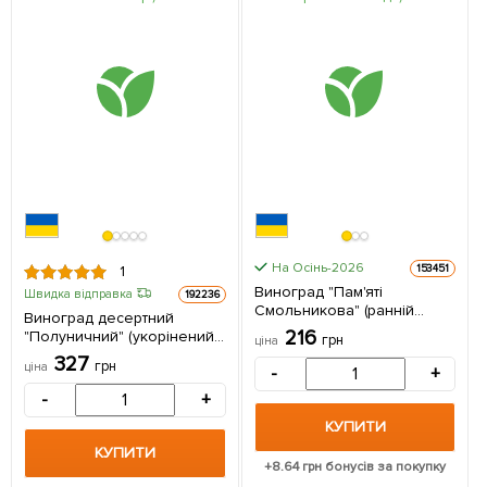
На Осінь-2026
153451
1
Виноград "Пам'яті
Швидка відправка
192236
Смольникова" (ранній
Виноград десертний
термін дозрівання, велика
216
"Полуничний" (укорінений
грн
ціна
ароматна ягода) 1
саджанець у контейнері) 1
327
саджанець в упаковці
грн
ціна
-
+
саджанець в упаковці
-
+
КУПИТИ
КУПИТИ
+
8.64
грн бонусів за покупку