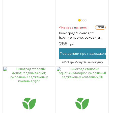
Немає в наявності
153789
Виноград "Бонапарт"
(крупне гроно, соковита
солодка ягода) 1
255
грн
саджанець в упаковці
Повідомити про надходження
+
10.2
грн бонусів за покупку