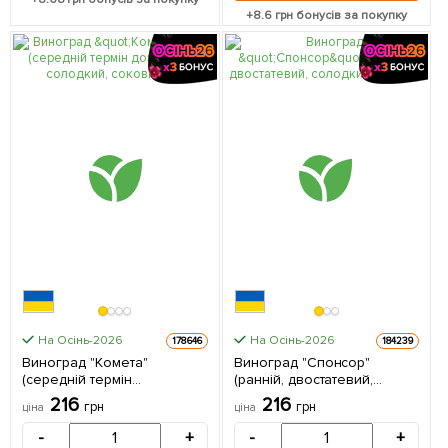
+
8.6
грн бонусів за покупку
На Осінь-2026
На Осінь-2026
178646
184239
Виноград "Комета"
Виноград "Спонсор"
(середній термін
(ранній, двостатевий,
дозрівання, солодкий,
солодкий мускат) 1
216
216
грн
грн
ціна
ціна
соковитий) 1 саджанець в
саджанець в упаковці
упаковці
-
+
-
+