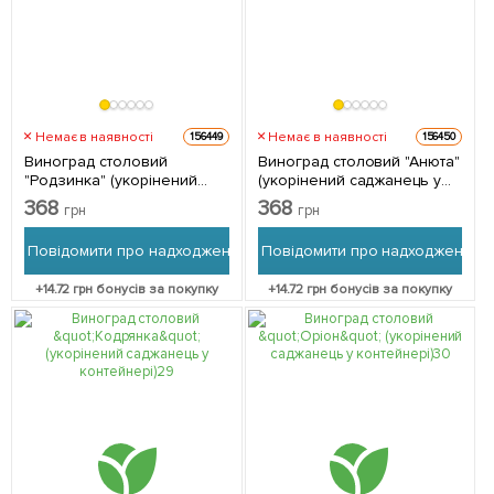
Немає в наявності
Немає в наявності
156449
156450
Виноград столовий
Виноград столовий "Анюта"
"Родзинка" (укорінений
(укорінений саджанець у
саджанець у контейнері) 1
контейнері) 1 шт в упаковці
368
368
грн
грн
саджанець в упаковці
Повідомити про надходження
Повідомити про надходження
+
14.72
грн бонусів за покупку
+
14.72
грн бонусів за покупку