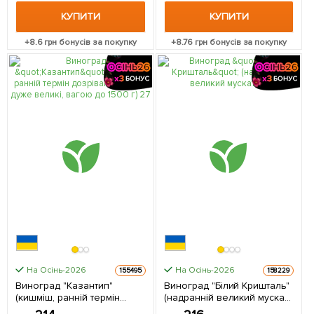
КУПИТИ
КУПИТИ
+
8.6
грн бонусів за покупку
+
8.76
грн бонусів за покупку
На Осінь-2026
На Осінь-2026
155495
158229
Виноград "Казантип"
Виноград "Білий Кришталь"
(кишміш, ранній термін
(надранній великий мускат)
дозрівання, грона дуже
1 саджанець в упаковці