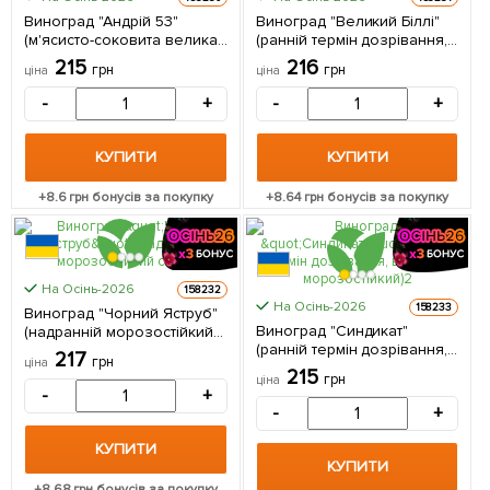
Виноград "Андрій 53"
Виноград "Великий Біллі"
(м'ясисто-соковита велика
(ранній термін дозрівання,
ягода) 1 саджанець в
великий, солодкий) 1
215
216
грн
грн
ціна
ціна
упаковці
саджанець в упаковці
-
+
-
+
КУПИТИ
КУПИТИ
+
8.6
грн бонусів за покупку
+
8.64
грн бонусів за покупку
На Осінь-2026
158232
На Осінь-2026
158233
Виноград "Чорний Яструб"
Виноград "Синдикат"
(надранній морозостійкий
(ранній термін дозрівання,
сорт) 1 саджанець в
217
грн
ціна
великий, морозостійкий) 1
упаковці
215
грн
ціна
саджанець в упаковці
-
+
-
+
КУПИТИ
КУПИТИ
+
8.68
грн бонусів за покупку