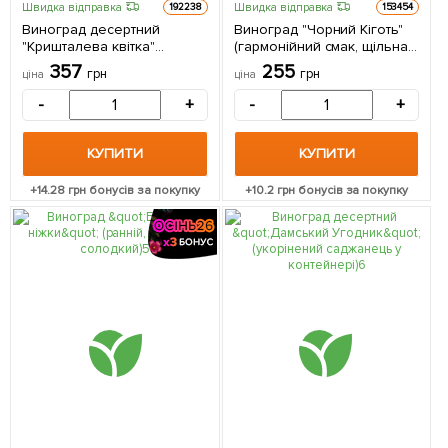
Швидка відправка
Швидка відправка
192238
153454
Виноград десертний
Виноград "Чорний Кіготь"
"Кришталева квітка"
(гармонійний смак, щільна
(укорінений саджанець у
хрустка м'якоть) 1
357
255
грн
грн
ціна
ціна
контейнері) 1 саджанець в
саджанець в упаковці
упаковці
-
+
-
+
КУПИТИ
КУПИТИ
+
14.28
грн бонусів за покупку
+
10.2
грн бонусів за покупку