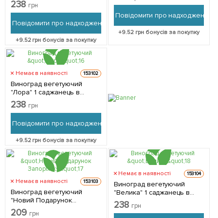
саджанець в упаковці
238
грн
Повідомити про надходження
Повідомити про надходження
+
9.52
грн бонусів за покупку
+
9.52
грн бонусів за покупку
Немає в наявності
153102
Виноград вегетуючий
"Лора" 1 саджанець в
упаковці
238
грн
Повідомити про надходження
+
9.52
грн бонусів за покупку
Немає в наявності
153104
Немає в наявності
153103
Виноград вегетуючий
Виноград вегетуючий
"Велика" 1 саджанець в
"Новий Подарунок
упаковці
238
грн
Запоріжжя" 1 саджанець в
209
грн
упаковці