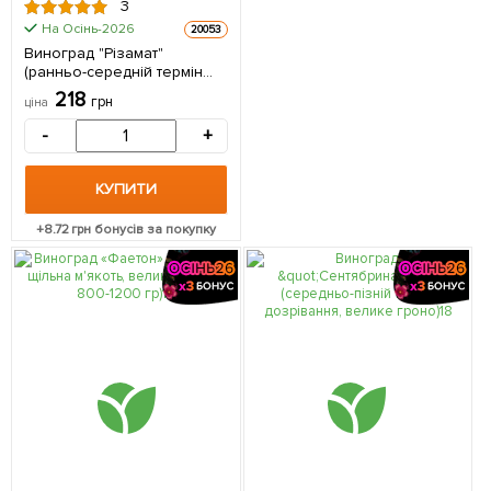
3
На Осінь-2026
20053
Виноград "Різамат"
(ранньо-середній термін
дозрівання,
218
грн
ціна
високоврожайний сорт) 1
саджанець в упаковці
-
+
КУПИТИ
+
8.72
грн бонусів за покупку