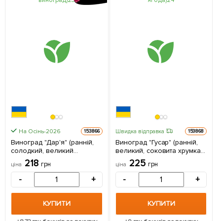
На Осінь-2026
Швидка відправка
153866
153868
Виноград "Дар'я" (ранній,
Виноград "Гусар" (ранній,
солодкий, великий
великий, соковита хрумка
виноград) 1 саджанець в
ягода) 1 саджанець в
218
225
грн
грн
ціна
ціна
упаковці
упаковці
-
+
-
+
КУПИТИ
КУПИТИ