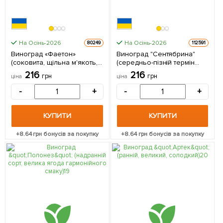
На Осінь-2026
На Осінь-2026
80249
112591
Виноград «Фаетон»
Виноград "Сентябрина"
(соковита, щільна м'якоть,
(середньо-пізній термін
велика гроздь 800-1200 гр)
дозрівання, велике гроно)
216
216
грн
грн
ціна
ціна
1 саджанець в упаковці
1 саджанець в упаковці
-
+
-
+
КУПИТИ
КУПИТИ
+
8.64
грн бонусів за покупку
+
8.64
грн бонусів за покупку