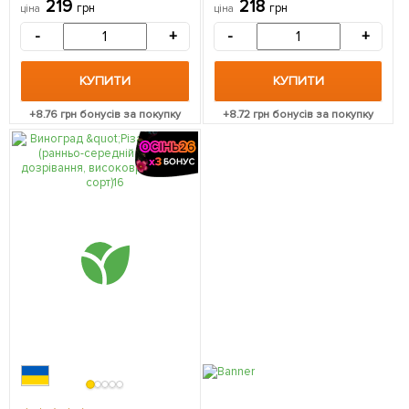
219
218
грн
грн
ціна
ціна
упаковці
упаковці
-
+
-
+
КУПИТИ
КУПИТИ
+
8.76
грн бонусів за покупку
+
8.72
грн бонусів за покупку