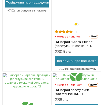
Повідомити про надходження
упаковці
+
71.72
грн бонусів за покупку
1
Немає в наявності
93400
Виноград "Краса Дніпра"
(вегетуючий саджанець
дуже великого солодкого
2305
грн
винограду) 1 саджанець в
упаковці
Повідомити про надходження
+
92.2
грн бонусів за покупку
Немає в наявності
153097
Виноград вегетуючий
"Богатянівський" 1
саджанець в упаковці
238
грн