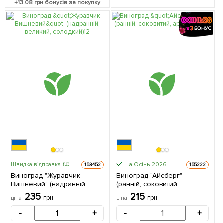
+
13.08
грн бонусів за покупку
На Осінь-2026
Швидка відправка
153452
155222
Виноград "Журавчик
Виноград "Айсберг"
Вишневий" (надранній,
(ранній, соковитий,
великий, солодкий) 1
ароматний) 1 саджанець в
235
215
грн
грн
ціна
ціна
саджанець в упаковці
упаковці
-
+
-
+