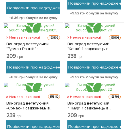
Повідомити про надходження
Повідомити про надходження
+
9.52
грн бонусів за покупку
+
8.36
грн бонусів за покупку
Немає в наявності
Немає в наявності
153105
153106
Виноград вегетуючий
Виноград вегетуючий
"Гурман Ранній" 1
"Кеша" 1 саджанець в
саджанець в упаковці
упаковці
209
238
грн
грн
Повідомити про надходження
Повідомити про надходження
+
8.36
грн бонусів за покупку
+
9.52
грн бонусів за покупку
Немає в наявності
Немає в наявності
153110
153766
Виноград вегетуючий
Виноград вегетуючий
«Єрмак» 1 саджанець в
"Тімур" 1 саджанець в
упаковці
упаковці
238
209
грн
грн
Повідомити про надходження
Повідомити про надходження