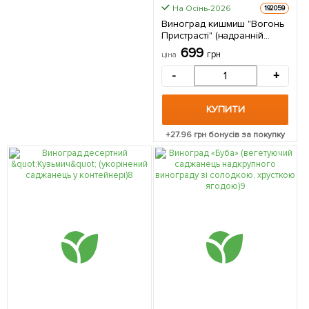
На Осінь-2026
192059
Виноград кишмиш "Вогонь
Пристрасті" (надранній
великоплідний сорт
699
грн
ціна
селекції США) 1 саджанець
в упаковці
-
+
КУПИТИ
+
27.96
грн бонусів за покупку