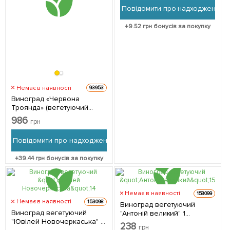
Повідомити про надходження
+
9.52
грн бонусів за покупку
Немає в наявності
93953
Виноград «Червона
Троянда» (вегетуючий
саджанець великого
986
грн
мускату зі солодкою,
хрусткою ягодою) 1
Повідомити про надходження
саджанець в упаковці
+
39.44
грн бонусів за покупку
Немає в наявності
153099
Немає в наявності
153098
Виноград вегетуючий
Виноград вегетуючий
"Антоній великий" 1
"Ювілей Новочеркаська" 1
саджанець в упаковці
238
грн