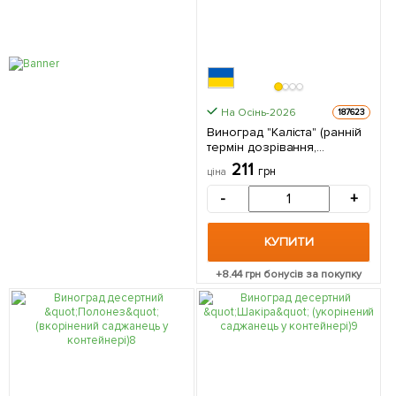
На Осінь-2026
187623
Виноград "Каліста" (ранній
термін дозрівання,
великий, морозостійкий) 1
211
грн
ціна
саджанець в упаковці
-
+
КУПИТИ
+
8.44
грн бонусів за покупку