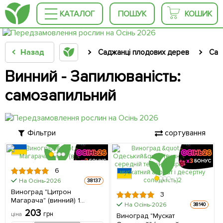
КАТАЛОГ
ПОШУК
КОШИК
Назад
Саджанці плодових дерев
Сад
Винний - Запилюваність:
самозапильний
Фільтри
сортування
6
На Осінь-2026
38137
Виноград "Цитрон
3
Магарача" (винний) 1
На Осінь-2026
38140
саджанець в упаковці
203
грн
ціна
Виноград "Мускат