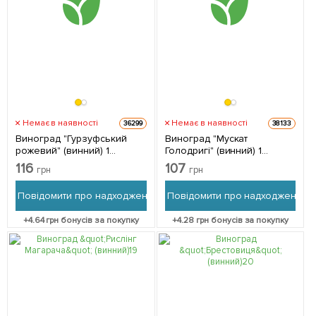
Немає в наявності
Немає в наявності
36299
38133
Виноград "Гурзуфський
Виноград "Мускат
рожевий" (винний) 1
Голодригі" (винний) 1
саджанець в упаковці
саджанець в упаковці
116
107
грн
грн
Повідомити про надходження
Повідомити про надходження
+
4.64
грн бонусів за покупку
+
4.28
грн бонусів за покупку