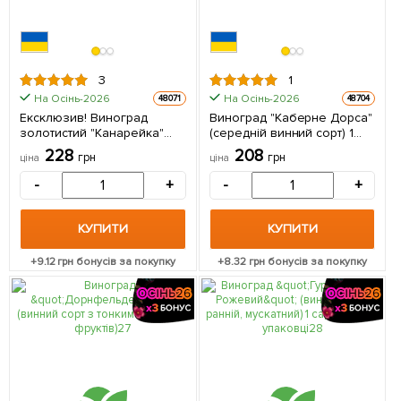
3
1
На Осінь-2026
На Осінь-2026
48071
48704
Ексклюзив! Виноград
Виноград "Каберне Дорса"
золотистий "Канарейка"
(середній винний сорт) 1
(преміальний винний сорт,
саджанець в упаковці
228
208
грн
грн
ціна
ціна
має солодкий мускатний
смак) 1 саджанець в
-
+
-
+
упаковці
КУПИТИ
КУПИТИ
+
9.12
грн бонусів за покупку
+
8.32
грн бонусів за покупку