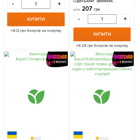
Одеський" (винний,
-
+
ранньо-середній термін
207
грн
ціна
дозрівання, має мускатний
аромат і десертну
-
+
КУПИТИ
солодкість) 1 саджанець в
упаковці
+
8.12
грн бонусів за покупку
КУПИТИ
+
8.28
грн бонусів за покупку