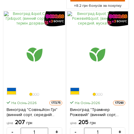
+
8.2
грн бонусів за покупку
На Осінь-2026
На Осінь-2026
177275
177290
Виноград "Совіньйон Грі"
Виноград "Трамінер
(винний сорт, середній
Рожевий" (винний сорт,
термін дозрівання) 1
середній, мускатний) 1
207
205
грн
грн
ціна
ціна
саджанець в упаковці
саджанець в упаковці
-
+
-
+