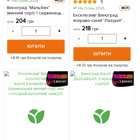
На Осінь-2026
44320
5
Виноград "Мальбек"
На Осінь-2026
48070
(винний сорт) 1 саджанець
Ексклюзив! Виноград
в упаковці
204
яскраво-синій "Лазурит"
грн
ціна
(преміальний винний сорт,
218
грн
ціна
-
+
улюбленець виноробів) 1
саджанець в упаковці
-
+
КУПИТИ
КУПИТИ
+
8.16
грн бонусів за покупку
+
8.72
грн бонусів за покупку