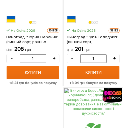
На Осінь-2026
На Осінь-2026
101858
38132
Виноград "Чорна Перлина"
Виноград "Рубін Голодригі"
(винний сорт, ранньо-
(винний сорт,
середній термін
середньопізній термін
206
201
грн
грн
ціна
ціна
дозрівання, морозостійкий)
дозрівання) 1 саджанець в
1 саджанець в упаковці
упаковці
-
+
-
+
КУПИТИ
КУПИТИ
+
8.24
грн бонусів за покупку
+
8.04
грн бонусів за покупку