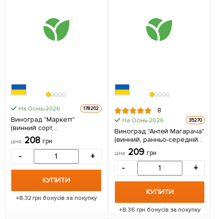
На Осінь-2026
178202
8
Виноград "Маркетт"
На Осінь-2026
35270
(винний сорт,
Виноград "Антей Магарача"
хворобостійкий,
208
(винний, ранньо-середній
грн
ціна
морозостійкий) 1
термін дозрівання, має
209
саджанець в упаковці
грн
ціна
-
+
мускатний насичений смак)
1 саджанець в упаковці
-
+
КУПИТИ
КУПИТИ
+
8.32
грн бонусів за покупку
+
8.36
грн бонусів за покупку