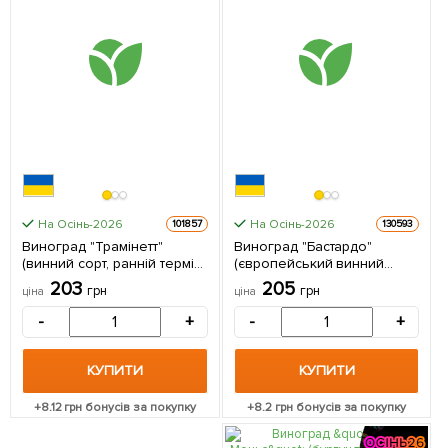
На Осінь-2026
На Осінь-2026
101857
130593
Виноград "Трамінетт"
Виноград "Бастардо"
(винний сорт, ранній термін
(європейський винний
дозрівання, яскравий
сорт) 1 саджанець в
203
205
грн
грн
ціна
ціна
мускатний смак) 1
упаковці
саджанець в упаковці
-
+
-
+
КУПИТИ
КУПИТИ
+
8.12
грн бонусів за покупку
+
8.2
грн бонусів за покупку