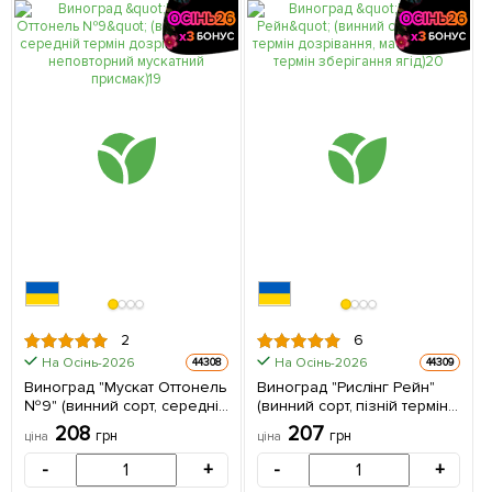
2
6
На Осінь-2026
На Осінь-2026
44308
44309
Виноград "Мускат Оттонель
Виноград "Рислінг Рейн"
№9" (винний сорт, середній
(винний сорт, пізній термін
термін дозрівання, має
дозрівання, має тривалий
208
207
грн
грн
ціна
ціна
неповторний мускатний
термін зберігання ягід) 1
присмак) 1 саджанець в
саджанець в упаковці
-
+
-
+
упаковці