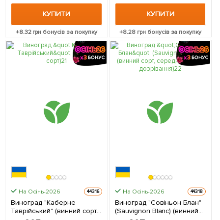
КУПИТИ
КУПИТИ
+
8.32
грн бонусів за покупку
+
8.28
грн бонусів за покупку
На Осінь-2026
На Осінь-2026
44316
44318
Виноград "Каберне
Виноград "Совіньон Блан"
Таврійський" (винний сорт)
(Sauvignon Blanc) (винний
1 саджанець в упаковці
сорт, середній термін