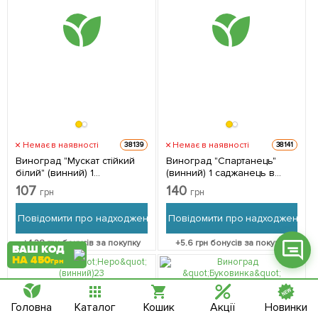
Фейсбук
Телеграм
Вайбер
Немає в наявності
Немає в наявності
38139
38141
Виноград "Мускат стійкий
Виноград "Спартанець"
Інстаграм
білий" (винний) 1
(винний) 1 саджанець в
саджанець в упаковці
упаковці
107
140
Онлайн чат
грн
грн
Повідомити про надходження
Повідомити про надходження
+
4.28
грн бонусів за покупку
+
5.6
грн бонусів за покупку
ВАШ КОД
НА 450
грн
Головна
Каталог
Кошик
Акції
Новинки