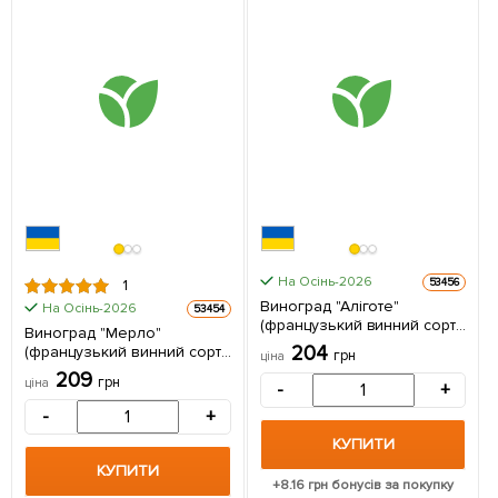
На Осінь-2026
53456
1
Виноград "Аліготе"
На Осінь-2026
53454
(французький винний сорт)
Виноград "Мерло"
1 саджанець в упаковці
204
(французький винний сорт)
грн
ціна
1 саджанець в упаковці
209
грн
ціна
-
+
-
+
КУПИТИ
КУПИТИ
+
8.16
грн бонусів за покупку