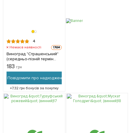
4
Немає в наявності
17694
Виноград "Страшенський"
(середньо-пізній термін
дозрівання) 1 саджанець в
183
грн
упаковці
Повідомити про надходження
+
7.32
грн бонусів за покупку