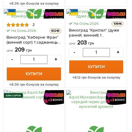
+
8.36
грн бонусів за покупку
На Осінь-2026
101846
2
Виноград "Кристал" (дуже
На Осінь-2026
80248
ранній, винний) 1
Виноград "Каберне Фран"
саджанець в упаковці
203
(винний сорт) 1 саджанець
грн
ціна
в упаковці
209
грн
ціна
-
+
-
+
КУПИТИ
КУПИТИ
+
8.12
грн бонусів за покупку
+
8.36
грн бонусів за покупку
КЛІН СОРТІН