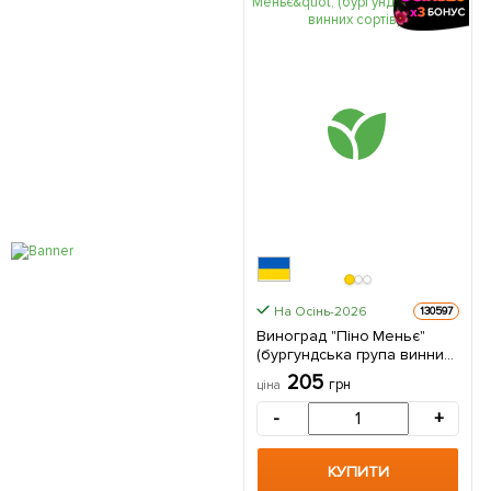
На Осінь-2026
130597
Виноград "Піно Меньє"
(бургундська група винних
сортів) 1 саджанець в
205
грн
ціна
упаковці
-
+
КУПИТИ