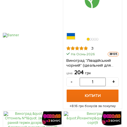
3
На Осінь-2026
38135
Виноград "Лівадійський
чорний" (ідеальний для
виноробства, ранньо-
204
грн
ціна
середній термін
дозрівання, має оптимальні
-
+
показники кислотності і
цукристості) 1 саджанець в
упаковці
КУПИТИ
+
8.16
грн бонусів за покупку