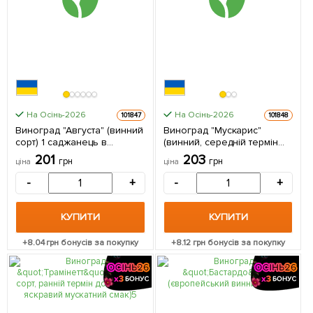
На Осінь-2026
На Осінь-2026
101847
101848
Виноград "Августа" (винний
Виноград "Мускарис"
сорт) 1 саджанець в
(винний, середній термін
упаковці
дозрівання, мускатний
201
203
грн
грн
ціна
ціна
аромат) 1 саджанець в
упаковці
-
+
-
+
КУПИТИ
КУПИТИ
+
8.04
грн бонусів за покупку
+
8.12
грн бонусів за покупку