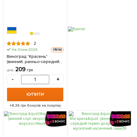
2
На Осінь-2026
178130
Виноград "Красень"
(винний, ранньо-середній
термін дозрівання) 1
209
грн
ціна
саджанець в упаковці
-
+
КУПИТИ
+
8.36
грн бонусів за покупку