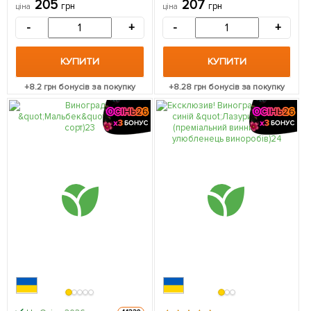
205
207
грн
грн
ціна
ціна
дозрівання) 1 саджанець в
упаковці
-
+
-
+
КУПИТИ
КУПИТИ
+
8.2
грн бонусів за покупку
+
8.28
грн бонусів за покупку