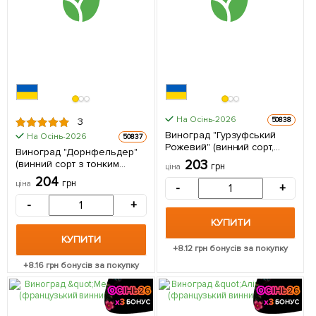
На Осінь-2026
50838
3
Виноград "Гурзуфський
На Осінь-2026
50837
Рожевий" (винний сорт,
Виноград "Дорнфельдер"
ранній, мускатний) 1
203
(винний сорт з тонким
грн
ціна
саджанець в упаковці 1
ароматом фруктів) 1
204
саджанець в упаковці
грн
ціна
-
+
саджанець в упаковці
-
+
КУПИТИ
КУПИТИ
+
8.12
грн бонусів за покупку
+
8.16
грн бонусів за покупку