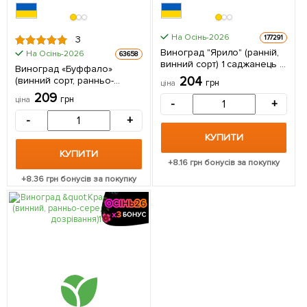
На Осінь-2026
177291
3
Виноград "Ярило" (ранній,
На Осінь-2026
63658
винний сорт) 1 саджанець в
Виноград «Буффало»
упаковці
204
(винний сорт, ранньо-
грн
ціна
середній термін
209
грн
ціна
-
+
дозрівання, неукривний) 1
саджанець в упаковці
-
+
КУПИТИ
КУПИТИ
+
8.16
грн бонусів за покупку
+
8.36
грн бонусів за покупку