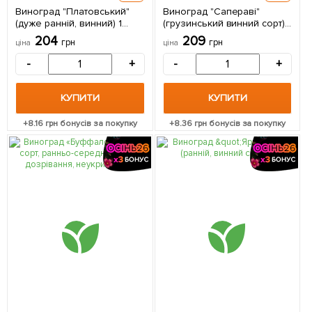
Виноград "Платовський"
Виноград "Сапераві"
(дуже ранній, винний) 1
(грузинський винний сорт) 1
саджанець в упаковці
саджанець в упаковці
204
209
грн
грн
ціна
ціна
-
+
-
+
КУПИТИ
КУПИТИ
+
8.16
грн бонусів за покупку
+
8.36
грн бонусів за покупку