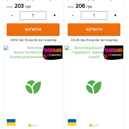
дозрівання, мускатний
дозрівання) 1 саджанець в
203
206
грн
грн
ціна
ціна
аромат) 1 саджанець в
упаковці
упаковці
-
+
-
+
КУПИТИ
КУПИТИ
+
8.12
грн бонусів за покупку
+
8.24
грн бонусів за покупку