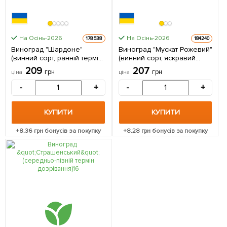
На Осінь-2026
На Осінь-2026
178538
184240
Виноград "Шардоне"
Виноград "Мускат Рожевий"
(винний сорт, ранній термін
(винний сорт, яскравий
дозрівання) 1 саджанець в
мускат) 1 саджанець в
209
207
грн
грн
ціна
ціна
упаковці
упаковці
-
+
-
+
КУПИТИ
КУПИТИ
+
8.36
грн бонусів за покупку
+
8.28
грн бонусів за покупку