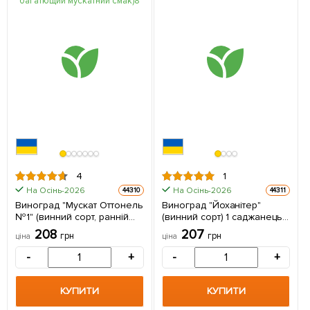
4
1
На Осінь-2026
На Осінь-2026
44310
44311
Виноград "Мускат Оттонель
Виноград "Йоханітер"
№1" (винний сорт, ранній
(винний сорт) 1 саджанець
термін дозрівання, має
в упаковці
208
207
грн
грн
ціна
ціна
багатющий мускатний смак)
1 саджанець в упаковці
-
+
-
+
КУПИТИ
КУПИТИ