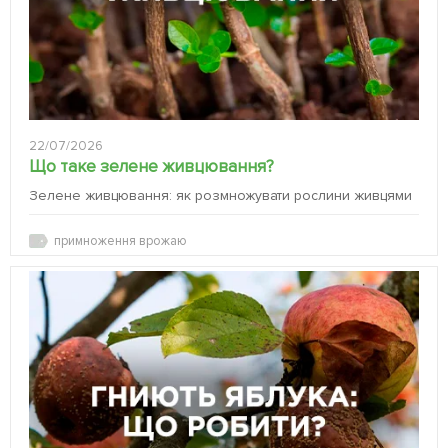
22/07/2026
Що таке зелене живцювання?
Зелене живцювання: як розмножувати рослини живцями
примноження врожаю