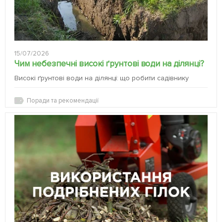
15/07/2026
Чим небезпечні високі ґрунтові води на ділянці?
Високі ґрунтові води на ділянці: що робити садівнику
Поради та рекомендації