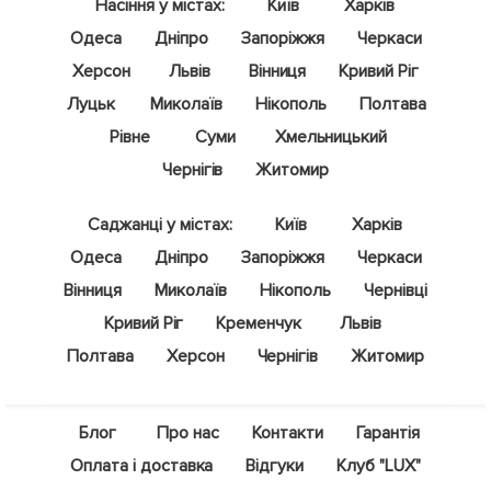
Насіння у містах:
Київ
Харків
Одеса
Дніпро
Запоріжжя
Черкаси
Херсон
Львів
Вінниця
Кривий Ріг
Луцьк
Миколаїв
Нікополь
Полтава
Рівне
Суми
Хмельницький
Чернігів
Житомир
Саджанці у містах:
Київ
Харків
Одеса
Дніпро
Запоріжжя
Черкаси
Вінниця
Миколаїв
Нікополь
Чернівці
Кривий Ріг
Кременчук
Львів
Полтава
Херсон
Чернігів
Житомир
Блог
Про нас
Контакти
Гарантія
Оплата і доставка
Відгуки
Клуб "LUX"