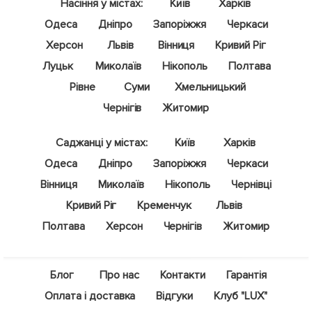
Насіння у містах:
Київ
Харків
Одеса
Дніпро
Запоріжжя
Черкаси
Херсон
Львів
Вінниця
Кривий Ріг
Луцьк
Миколаїв
Нікополь
Полтава
Рівне
Суми
Хмельницький
Чернігів
Житомир
Саджанці у містах:
Київ
Харків
Одеса
Дніпро
Запоріжжя
Черкаси
Вінниця
Миколаїв
Нікополь
Чернівці
Кривий Ріг
Кременчук
Львів
Полтава
Херсон
Чернігів
Житомир
Блог
Про нас
Контакти
Гарантія
Оплата і доставка
Відгуки
Клуб "LUX"