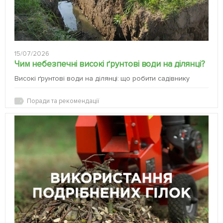
15/07/2026
Чим небезпечні високі ґрунтові води на ділянці?
Високі ґрунтові води на ділянці: що робити садівнику
Поради та рекомендації