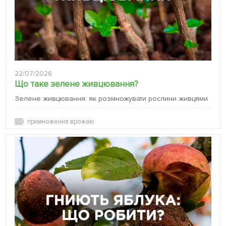
22/07/2026
Що таке зелене живцювання?
Зелене живцювання: як розмножувати рослини живцями
примноження врожаю