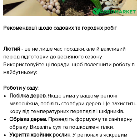
Рекомендації щодо садових та городніх робіт
Лютий
- це не лише час посадки, але й важливий
період підготовки до весняного сезону.
Використовуйте ці поради, щоб полегшити роботу в
майбутньому:
Роботи у саду:
Побілка дерев.
Якщо зима у вашому регіоні
малосніжна, побіліть стовбури дерев. Це захистить
кору від температурних перепадів і шкідників.
Обрізка дерев.
Проведіть формуючу та санітарну
обрізку. Видаліть сухі та пошкоджені гілки.
Укриття хвойних рослин.
У регіонах з яскравим