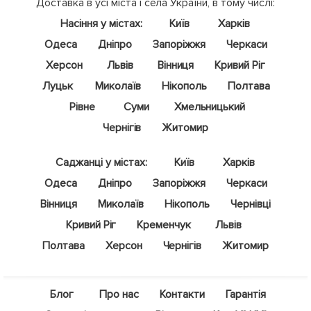
Доставка в усі міста і села України, в тому числі:
Насіння у містах:
Київ
Харків
Одеса
Дніпро
Запоріжжя
Черкаси
Херсон
Львів
Вінниця
Кривий Ріг
Луцьк
Миколаїв
Нікополь
Полтава
Рівне
Суми
Хмельницький
Чернігів
Житомир
Саджанці у містах:
Київ
Харків
Одеса
Дніпро
Запоріжжя
Черкаси
Вінниця
Миколаїв
Нікополь
Чернівці
Кривий Ріг
Кременчук
Львів
Полтава
Херсон
Чернігів
Житомир
Блог
Про нас
Контакти
Гарантія