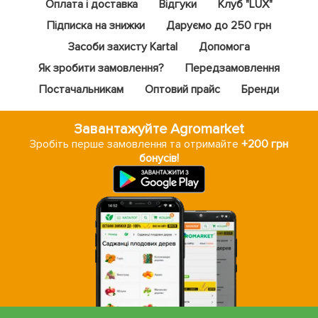
Оплата і доставка
Відгуки
Клуб "LUX"
Підписка на знижки
Даруємо до 250 грн
Засоби захисту Kartal
Допомога
Як зробити замовлення?
Передзамовлення
Постачальникам
Оптовий прайс
Бренди
Завантажуйте Agromarket
Зробіть перше замовлення та отримайте
+200 грн
бонусів!