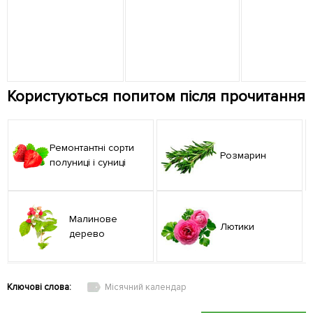
Користуються попитом після прочитання
Ремонтантні сорти
Розмарин
полуниці і суниці
Малинове
Лютики
дерево
Ключові слова:
Місячний календар