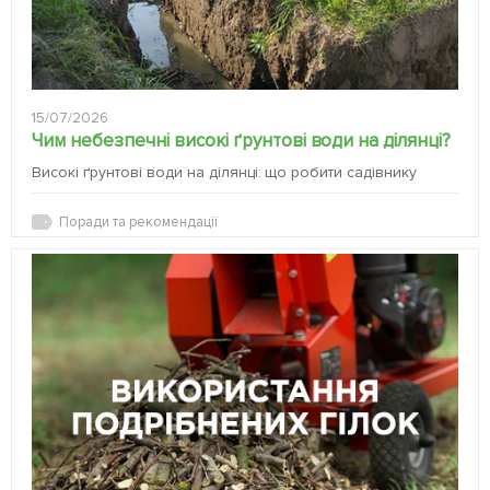
15/07/2026
Чим небезпечні високі ґрунтові води на ділянці?
Високі ґрунтові води на ділянці: що робити садівнику
Поради та рекомендації