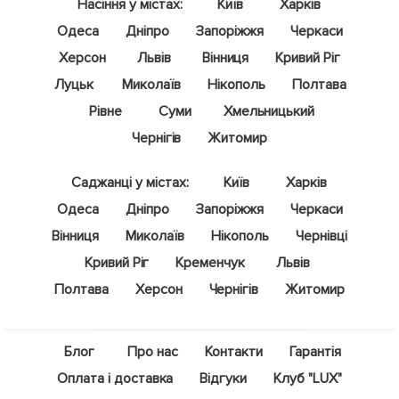
Насіння у містах:
Київ
Харків
Одеса
Дніпро
Запоріжжя
Черкаси
Херсон
Львів
Вінниця
Кривий Ріг
Луцьк
Миколаїв
Нікополь
Полтава
Рівне
Суми
Хмельницький
Чернігів
Житомир
Саджанці у містах:
Київ
Харків
Одеса
Дніпро
Запоріжжя
Черкаси
Вінниця
Миколаїв
Нікополь
Чернівці
Кривий Ріг
Кременчук
Львів
Полтава
Херсон
Чернігів
Житомир
Блог
Про нас
Контакти
Гарантія
Оплата і доставка
Відгуки
Клуб "LUX"