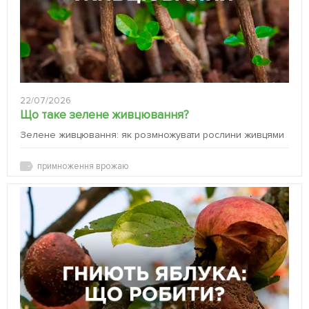
22/07/2026
Що таке зелене живцювання?
Зелене живцювання: як розмножувати рослини живцями
примноження врожаю