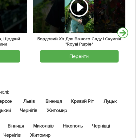
к, Щедрий
Бордовий Хіт Для Вашого Саду | Скумпія
жини
"Royal Purple"
Перейти
ислі:
ерсон
Львів
Вінниця
Кривий Ріг
Луцьк
цький
Чернігів
Житомир
Вінниця
Миколаїв
Нікополь
Чернівці
Чернігів
Житомир