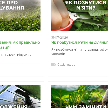
31/07/2026
ання і як правильно
Як позбутися м'яти на ділянці
вати?
Як позбутися м'яти на ділянці: ефе
способи
я: плюси, мінуси та
Садівництво