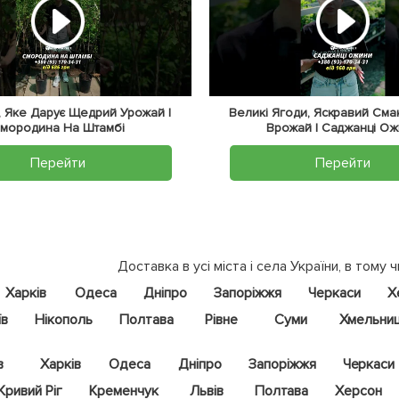
 Яке Дарує Щедрий Урожай |
Великі Ягоди, Яскравий Сма
мородина На Штамбі
Врожай | Саджанці О
Перейти
Перейти
Доставка в усі міста і села України, в тому ч
Харків
Одеса
Дніпро
Запоріжжя
Черкаси
Х
їв
Нікополь
Полтава
Рівне
Суми
Хмельни
в
Харків
Одеса
Дніпро
Запоріжжя
Черкаси
Кривий Ріг
Кременчук
Львів
Полтава
Херсон