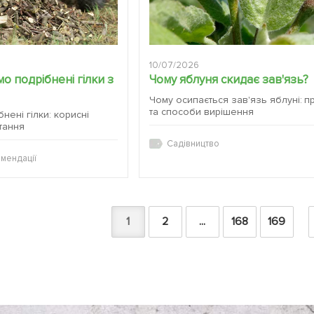
10/07/2026
о подрібнені гілки з
Чому яблуня скидає зав'язь?
Чому осипається зав'язь яблуні: п
та способи вирішення
бнені гілки: корисні
тання
Садівництво
мендації
1
2
...
168
169