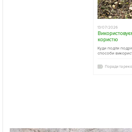
13/07/2026
Використовуєм
користю
Куди подіти подрі
способи викорис
Поради та реко