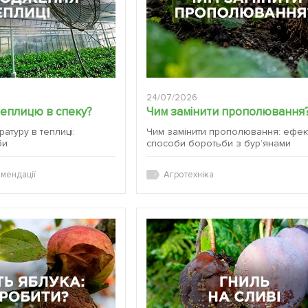
24/07/2026
теплицю в спеку?
Чим замінити прополювання
атуру в теплиці:
Чим замінити прополювання: ефек
би
способи боротьби з бур’янами
мендації
Агротехніка