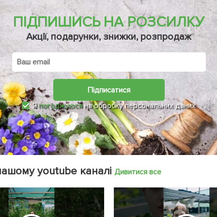
ПІДПИШИСЬ НА РОЗСИЛКУ
Акції, подарунки, знижки, розпродаж
Підписатися
Я
погоджуюся
на обробку персональних даних
нашому youtube каналі
Дивитися все