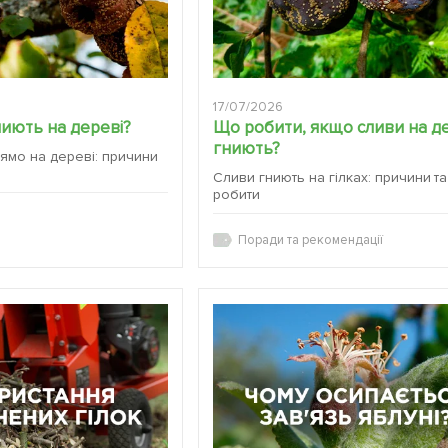
17/07/2026
ниють на дереві?
Що робити, якщо сливи на д
гниють?
ямо на дереві: причини
Сливи гниють на гілках: причини т
робити
Поради та рекомендації