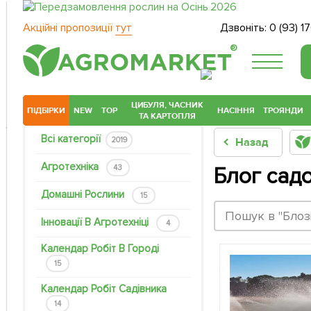
Акційні пропозиції
тут
Дзвоніть:
0 (93) 1
®
ЦИБУЛЯ, ЧАСНИК
ПІДБІРКИ
NEW
TOP
НАСІННЯ
ТРОЯНДИ
ТА КАРТОПЛЯ
Всі категорії
2019
Назад
Агротехніка
43
Блог сад
Домашні Рослини
15
Інновації В Агротехніці
4
Календар Робіт В Городі
15
Календар Робіт Садівника
14