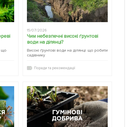
15/07/2026
ереві
Чим небезпечні високі ґрунтові
води на ділянці?
а що
Високі ґрунтові води на ділянці: що робити
садівнику
Поради та рекомендації