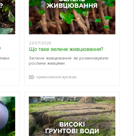
22/07/2026
?
Що таке зелене живцювання?
тивні
Зелене живцювання: як розмножувати
рослини живцями
примноження врожаю