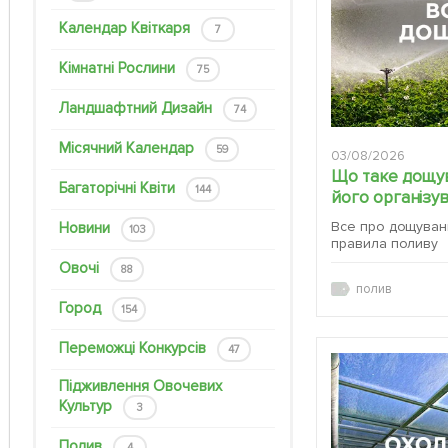
Календар Квіткаря
7
Кімнатні Рослини
75
Ландшафтний Дизайн
74
Місячний Календар
59
03/08/2026
Що таке дощув
Багаторічні Квіти
144
його організу
Все про дощуванн
Новини
103
правила поливу
Овочі
88
полив
Город
154
Переможці Конкурсів
47
Підживлення Овочевих
Культур
3
Полив
4