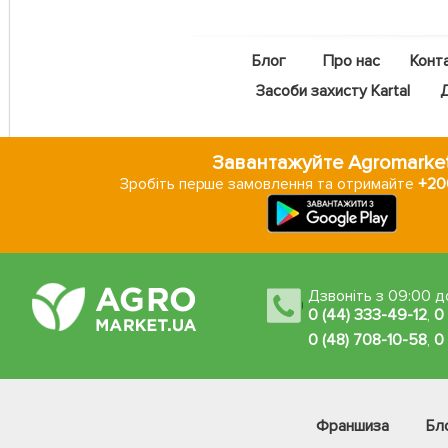
Блог
Про нас
Конт
Засоби захисту Kartal
Завантажуйте Agromarke
Зробіть перше замовлення та отримайте
+200
Дзвоніть з 09:00 до
0 (44) 333-49-12
,
0
0 (48) 708-10-58
,
0
Франшиза
Бл