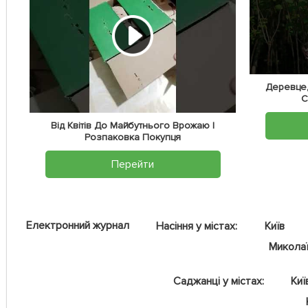
Деревце,
С
Від Квітів До Майбутнього Врожаю |
Розпаковка Покупця
Перейти
Електронний журнал
Насіння у містах:
Київ
Микола
Саджанці у містах:
Киї