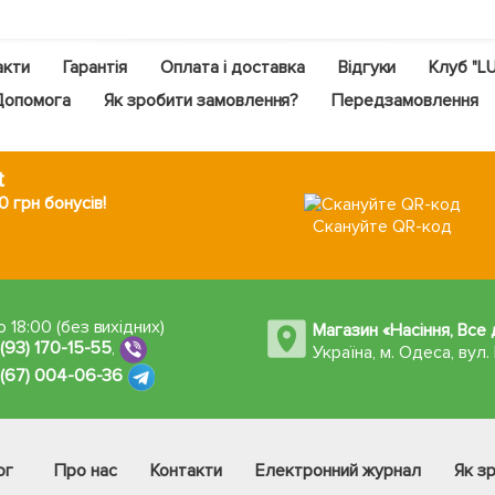
акти
Гарантія
Оплата і доставка
Відгуки
Клуб "L
Допомога
Як зробити замовлення?
Передзамовлення
t
 грн бонусів!
Скануйте QR-код
 18:00 (без вихідних)
Магазин «Насіння, Все
 (93) 170-15-55
,
Україна, м. Одеса
,
вул.
 (67) 004-06-36
ог
Про нас
Контакти
Електронний журнал
Як з