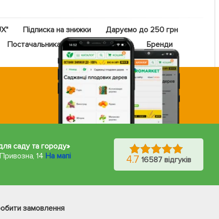
UX"
Підписка на знижки
Даруємо до 250 грн
Постачальникам
Оптовий прайс
Бренди
 для саду та городу»
 Привозна, 14
На мапі
4.7
16587 відгуків
Фейсбук
Телеграм
робити замовлення
Вайбер