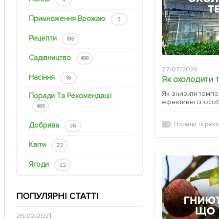
Примноження Врожаю
3
Рецепти
186
Садівництво
488
27/07/2026
Насіння
Як охолодити 
16
Як знизити темпер
Поради Та Рекомендації
ефективні спосо
486
Поради та реко
Добрива
36
Квіти
22
Ягоди
22
ПОПУЛЯРНІ СТАТТІ
26/02/2021