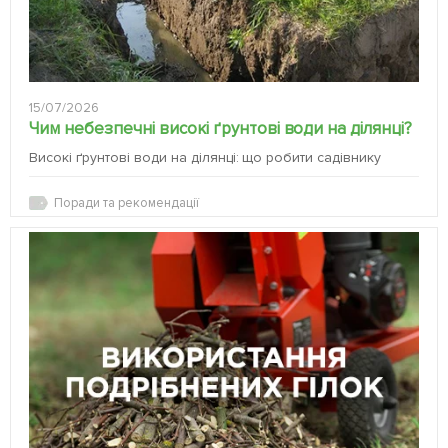
15/07/2026
Чим небезпечні високі ґрунтові води на ділянці?
Високі ґрунтові води на ділянці: що робити садівнику
Поради та рекомендації