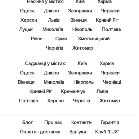
Насіння у містах:
Київ
Харків
Одеса
Дніпро
Запоріжжя
Черкаси
Херсон
Львів
Вінниця
Кривий Ріг
Луцьк
Миколаїв
Нікополь
Полтава
Рівне
Суми
Хмельницький
Чернігів
Житомир
Саджанці у містах:
Київ
Харків
Одеса
Дніпро
Запоріжжя
Черкаси
Вінниця
Миколаїв
Нікополь
Чернівці
Кривий Ріг
Кременчук
Львів
Полтава
Херсон
Чернігів
Житомир
Блог
Про нас
Контакти
Гарантія
Оплата і доставка
Відгуки
Клуб "LUX"