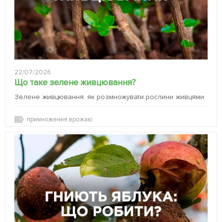
22/07/2026
Що таке зелене живцювання?
Зелене живцювання: як розмножувати рослини живцями
примноження врожаю