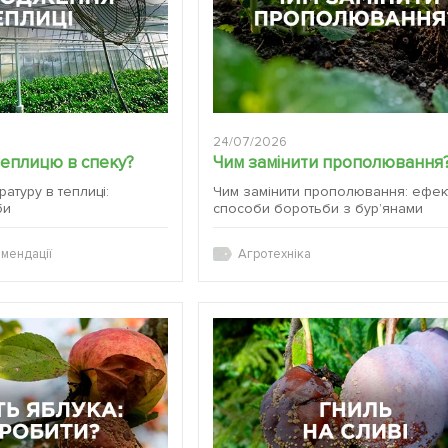
24/07/2026
теплицю в спеку?
Чим замінити прополювання
атуру в теплиці:
Чим замінити прополювання: ефек
би
способи боротьби з бур’янами
мендації
Агротехніка