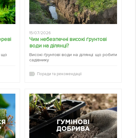
15/07/2026
ереві
Чим небезпечні високі ґрунтові
води на ділянці?
а що
Високі ґрунтові води на ділянці: що робити
садівнику
Поради та рекомендації