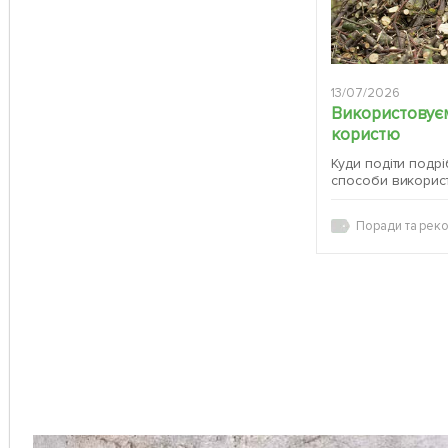
13/07/2026
Використовуєм
користю
Куди подіти подрі
способи викорис
Поради та реко