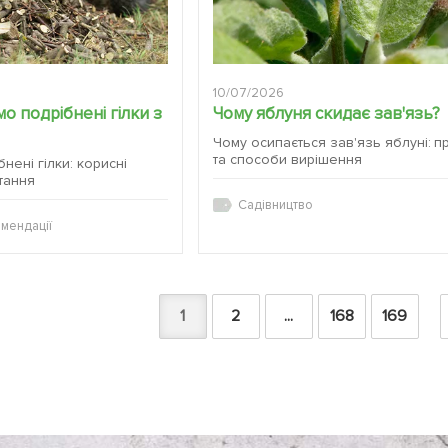
10/07/2026
о подрібнені гілки з
Чому яблуня скидає зав'язь?
Чому осипається зав'язь яблуні: п
та способи вирішення
бнені гілки: корисні
тання
Садівництво
мендації
1
2
...
168
169