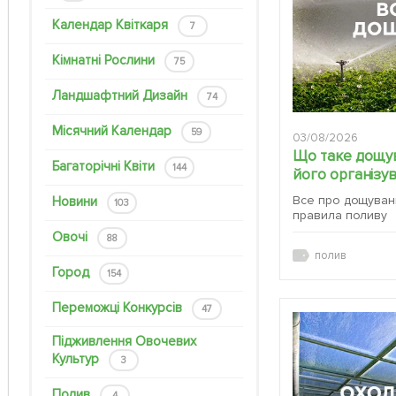
Календар Квіткаря
7
Кімнатні Рослини
75
Ландшафтний Дизайн
74
Місячний Календар
59
03/08/2026
Що таке дощув
Багаторічні Квіти
144
його організу
Все про дощуванн
Новини
103
правила поливу
Овочі
88
полив
Город
154
Переможці Конкурсів
47
Підживлення Овочевих
Культур
3
Полив
4