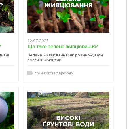
22/07/2026
?
Що таке зелене живцювання?
тивні
Зелене живцювання: як розмножувати
рослини живцями
примноження врожаю