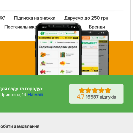
UX"
Підписка на знижки
Даруємо до 250 грн
Постачальникам
Оптовий прайс
Бренди
 для саду та городу»
 Привозна, 14
На мапі
4.7
16587 відгуків
Фейсбук
Телеграм
робити замовлення
Вайбер