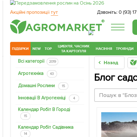
Акційні пропозиції
тут
Дзвоніть:
0 (93) 1
®
ЦИБУЛЯ, ЧАСНИК
ПІДБІРКИ
NEW
TOP
НАСІННЯ
ТРОЯНДИ
ТА КАРТОПЛЯ
Всі категорії
2019
Назад
Агротехніка
43
Блог сад
Домашні Рослини
15
Інновації В Агротехніці
4
Календар Робіт В Городі
15
Календар Робіт Садівника
14