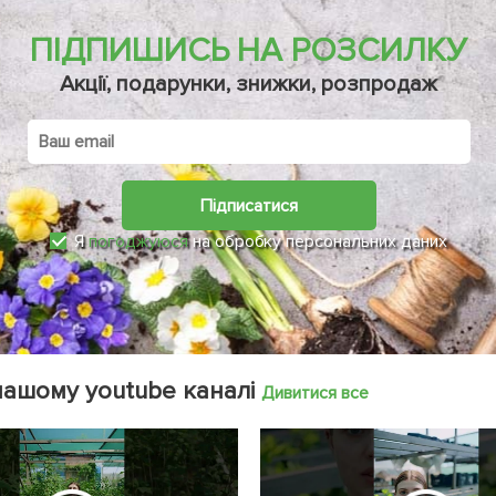
ПІДПИШИСЬ НА РОЗСИЛКУ
Акції, подарунки, знижки, розпродаж
Підписатися
Я
погоджуюся
на обробку персональних даних
нашому youtube каналі
Дивитися все