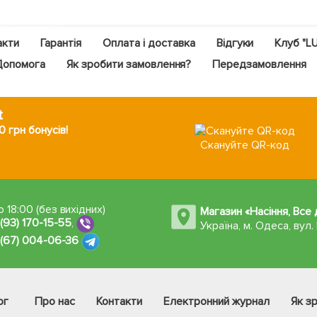
акти
Гарантія
Оплата і доставка
Відгуки
Клуб "L
Допомога
Як зробити замовлення?
Передзамовлення
t
 грн бонусів!
Скануйте QR-код
 18:00 (без вихідних)
Магазин «Насіння, Все
 (93) 170-15-55
,
Україна, м. Одеса
,
вул.
 (67) 004-06-36
ог
Про нас
Контакти
Електронний журнал
Як з