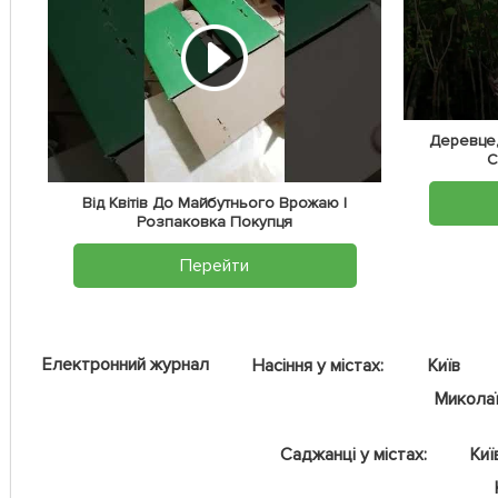
Деревце,
С
Від Квітів До Майбутнього Врожаю |
Розпаковка Покупця
Перейти
Електронний журнал
Насіння у містах:
Київ
Микола
Саджанці у містах:
Киї