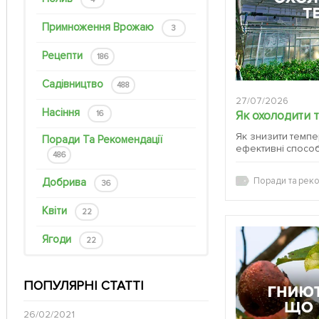
Примноження Врожаю
3
Рецепти
186
Садівництво
488
27/07/2026
Насіння
Як охолодити 
16
Як знизити темпер
Поради Та Рекомендації
ефективні спосо
486
Поради та реко
Добрива
36
Квіти
22
Ягоди
22
ПОПУЛЯРНІ СТАТТІ
26/02/2021