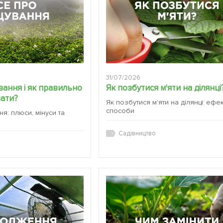
31/07/2026
ання і як правильно
Як позбутися м'яти на ділянці
вати?
Як позбутися м'яти на ділянці: ефе
способи
я: плюси, мінуси та
Садівництво