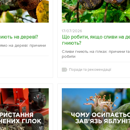
17/07/2026
ниють на дереві?
Що робити, якщо сливи на д
гниють?
ямо на дереві: причини
Сливи гниють на гілках: причини т
робити
Поради та рекомендації