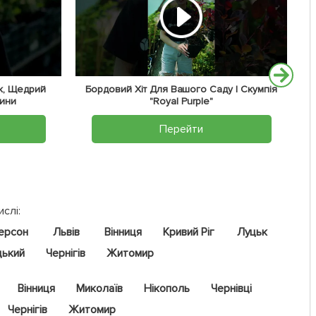
к, Щедрий
Бордовий Хіт Для Вашого Саду | Скумпія
жини
"Royal Purple"
Перейти
ислі:
ерсон
Львів
Вінниця
Кривий Ріг
Луцьк
цький
Чернігів
Житомир
Вінниця
Миколаїв
Нікополь
Чернівці
Чернігів
Житомир