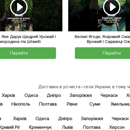
 Яке Дарує Щедрий Урожай |
Великі Ягоди, Яскравий Сма
мородина На Штамбі
Врожай | Саджанці О
Перейти
Перейти
Доставка в усі міста і села України, в тому ч
Харків
Одеса
Дніпро
Запоріжжя
Черкаси
Х
їв
Нікополь
Полтава
Рівне
Суми
Хмельни
в
Харків
Одеса
Дніпро
Запоріжжя
Черкаси
Кривий Ріг
Кременчук
Львів
Полтава
Херсон